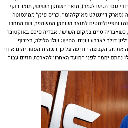
די גובר הגיעו לגמר), תואר השחקן השישי, תואר רוקי
 (מארק דייגנולט מאוקלהומה, כריס פינץ' ממינסוטה
ונה) והפיינליסטים לתואר השחקן המשתפר, שם התחרו
ון, כשאבדיה סיים במקום השישי. אבדיה סיכם באוקטובר
ון בוושינגטון על חוזה חדש בגובה 55 מיליון דולר לארבע שנים. ההישג שלו הלילה, בצירוף
 את זה. הקבוצה הודיעה על כך רשמית מספר ימים אחרי
נחתם יממה לפני המועד האחרון להארכת חוזים עבור