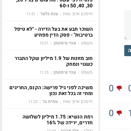
30, 40, 50 ו-60
חיסכון ארוך טווח
ענת גלעד
11:51
|
|
השוכר תבע את בעל הדירה - "לא טיפל
ברטיבות" - פסק הדין מפתיע
משפט
עוזי גרסטמן
10:21
|
|
ה
חוב מזונות של 1.9 מיליון שקל התברר
כשגוי ונמחק
משפט
עוזי גרסטמן
11:25
|
|
0
משיכה לפני גיל פרישה: הקנס, החריגים
ומתי זה בכל זאת נכון
חיסכון ארוך טווח
עמית בר
11:23
|
|
0
רמת הנשיא: 1.75 מיליון לשלושה
חדרים, ירידה של 16%
נדל"ן
צלי אהרון
11:04
|
|