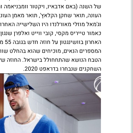
של השנה (באם אדבאיו, ויקטור וומבניאמה ורו
העונה, תואר שחקן הקלאץ', תואר מאמן העונה
וג'מאל מוזלי מאורלנדו היו השלישייה האחר
כאמור טייריס מקסי, קובי ווייט ואלפרן שנג
האחר
המספרים הנאים, מוכיחים שהוא בהחלט שווה
הטבח הנושא שהתחחולל בישראל. החוזה שלו 
השחקנים שנבחרו בדראפט 2020.