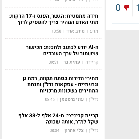
0
חידה מתמטית: הגשר, הפנס ו-17 הדקות:
מתי האדם המהיר צריך להפסיק לרוץ
מדע
מירב ארד
10:58
|
|
ה-AI יודע לכתוב ולתכנת: הכישור
שישמור על ערך העובדים
קריירה
עמית בר
09:51
|
|
מחירי הדירות בפתח תקווה, רמת גן
וגבעתיים - עסקאות נדל"ן ומגמת
המחירים בשכונות מרכזיות
נדל"ן
עוזי גרסטמן
08:46
|
|
קריית קריניצי: מ-24 אלף ל-38 אלף
שקל למ״ר, אותה שכונה
נדל"ן
צלי אהרון
08:34
|
|