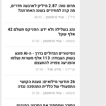
מרום נווה: 2.87 מיליון לארבעה חדרים,
מה קרה למחירים בשנה האחרונה?
נדל"ן
עוזי גרסטמן
08:33
|
|
נהג בשלילה ולא ידע: הפניקס תשלם 42
אלף שקל
משפט
עוזי גרסטמן
07:42
|
|
הפיטורים הגדולים בדרך - ה-AI פוגע
בשוק העבודה: 113 אלף משרות נעלמו
והפגיעה צפויה להתעצם
קריירה
מירב ארד
07:39
|
|
26 חודשי מילואים: טענת הקושי
התפעולי של כללית התהפכה נגדה
משפט
עוזי גרסטמן
07:28
|
|
הסוכר שמסתיר את הסרטן: המנגנון