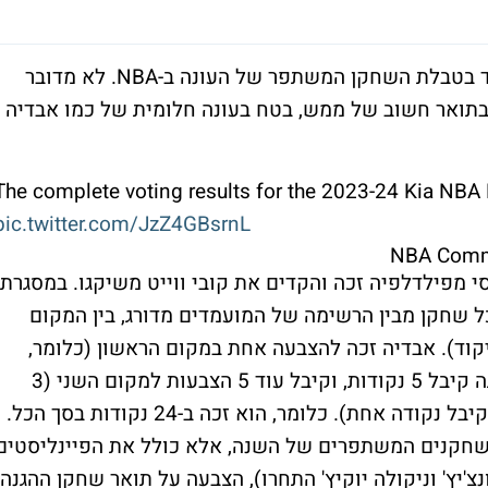
דני אבדיה זכה הלילה במקום השישי והמכובד בטבלת השחקן המשתפר של העונה ב-NBA. לא מדובר
בתואר חשוב של ממש, בטח בעונה חלומית של כמו אבדיה
The complete voting results for the 2023-24 Kia NBA
pic.twitter.com/JzZ4GBsrnL
י מפילדלפיה זכה והקדים את קובי ווייט משיקגו. במסגרת
כל שחקן מבין הרשימה של המועמדים מדורג, בין המקום
קוד). אבדיה זכה להצבעה אחת במקום הראשון (כלומר,
השחקן המשתפר של השנה ב-NBA) במסגרתה קיבל 5 נקודות, וקיבל עוד 5 הצבעות למקום השני (3
נקודות) עוד ארבע הצבעות למקום השלישי (קיבל נקודה אחת). כלומר, הוא זכה ב-24 נקודות בסך הכל.
השחקנים המשתפרים של השנה, אלא כולל את הפיינליסטים
 לוקה דונצ'יץ' וניקולה יוקיץ' התחרו), הצבעה על תואר שחקן ההגנה