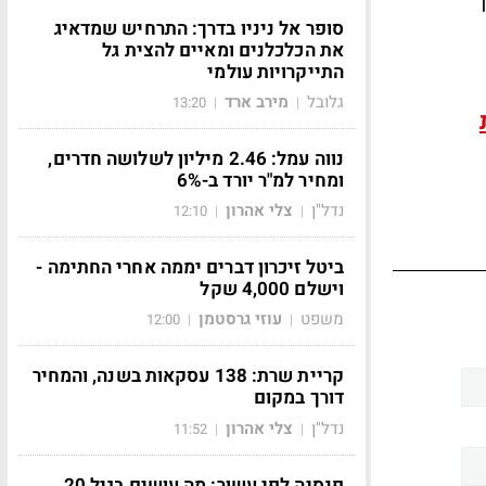
סופר אל ניניו בדרך: התרחיש שמדאיג
את הכלכלנים ומאיים להצית גל
התייקרויות עולמי
גלובל
מירב ארד
13:20
|
|
נווה עמל: 2.46 מיליון לשלושה חדרים,
ומחיר למ"ר יורד ב-6%
נדל"ן
צלי אהרון
12:10
|
|
ביטל זיכרון דברים יממה אחרי החתימה -
וישלם 4,000 שקל
משפט
עוזי גרסטמן
12:00
|
|
קריית שרת: 138 עסקאות בשנה, והמחיר
דורך במקום
נדל"ן
צלי אהרון
11:52
|
|
פנסיה לפי עשור: מה עושים בגיל 20,