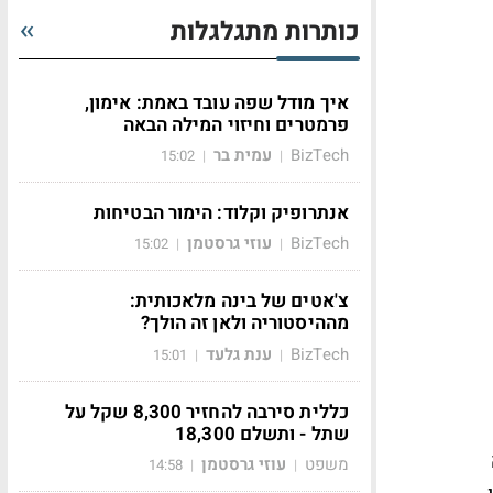
כותרות מתגלגלות
איך מודל שפה עובד באמת: אימון,
פרמטרים וחיזוי המילה הבאה
BizTech
עמית בר
15:02
|
|
אנתרופיק וקלוד: הימור הבטיחות
BizTech
עוזי גרסטמן
15:02
|
|
צ'אטים של בינה מלאכותית:
מההיסטוריה ולאן זה הולך?
BizTech
ענת גלעד
15:01
|
|
כללית סירבה להחזיר 8,300 שקל על
שתל - ותשלם 18,300
משפט
עוזי גרסטמן
14:58
|
|