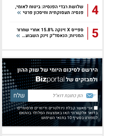
4
שלושת רבדי הפנסיה: ביטוח לאומי,
פנסיה תעסוקתית וחיסכון פרטי
5
ספייס X זינקה 15.8% אחרי שחרור
המניות; הנאסד״ק זינק השבוע...
הירשם לסיכום היומי של שוק ההון
ולמבזקים של
אני מאשר קבלת ניוזלטרים ודיוורים פרסומיים
בדואר אלקטרוני ו/או באמצעות הסלולר בהתאם
למפורט בסעיף 10 בתנאי השימוש