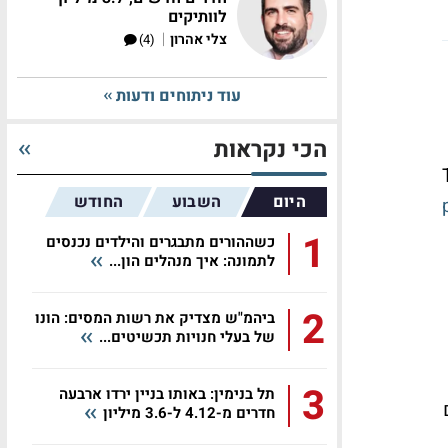
לוותיקים
|
צלי אהרון
(4)
עוד ניתוחים ודעות
הכי נקראות
היום
השבוע
החודש
1
כשההורים מתבגרים והילדים נכנסים
לתמונה: איך מנהלים הון...
2
ביהמ"ש מצדיק את רשות המסים: הונו
של בעלי חנויות תכשיטים...
3
תל בנימין: באותו בניין ירדו ארבעה
חדרים מ-4.12 ל-3.6 מיליון