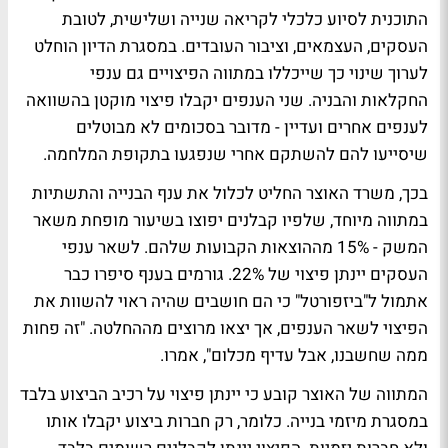
התוכנית לסיוע כלכלי לקריאה שנייה ושלישית, לטובת
העסקים, העצמאים, וציבור העובדים. במסגרת הדיון הוחלט
לערוך שינוי כך שייכללו במתווה הפיצויים גם ענפי
החקלאות והבניה. שני הענפים יקבלו פיצוי מוקטן בהשוואה
לענפים אחרים ועדיין - מדובר בסכומים לא מבוטלים
שיסייעו להם להשתקם אחרי שנפגעו בתקופת המלחמה.
בכך, משרד האוצר החליט לכלול את ענף הבנייה והתשתיות
במתווה מיוחד, שלפיו קבלנים יפוצו בשיעור מופחת משאר
המשק - 15% מההוצאות הקבועות שלהם. לשאר ענפי
העסקים יינתן פיצוי של 22%. גורמים בענף סיפרו כבר
אתמול ל"ביזפורטל" כי הם חושבים שהיה ראוי להשוות את
הפיצוי לשאר הענפים, אך יצאו מרוצים מההחלטה. "זה פחות
ממה שחשבנו, אבל עדיף מכלום", אמרו.
המתווה של האוצר קובע כי יינתן פיצוי על רכיב הביצוע בלבד
במסגרת מיזמי בנייה. כלומר, רק חברות ביצוע יקבלו אותו