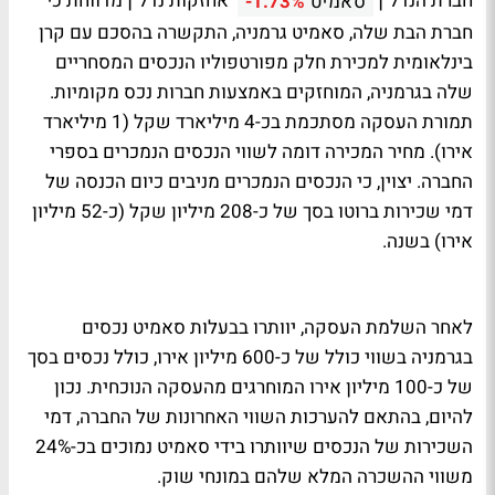
חברת הנדל"ן
אחזקות נדל"ן מדווחת כי
סאמיט
-1.73%
חברת הבת שלה, סאמיט גרמניה, התקשרה בהסכם עם קרן
בינלאומית למכירת חלק מפורטפוליו הנכסים המסחריים
שלה בגרמניה, המוחזקים באמצעות חברות נכס מקומיות.
תמורת העסקה מסתכמת בכ-4 מיליארד שקל (1 מיליארד
אירו). מחיר המכירה דומה לשווי הנכסים הנמכרים בספרי
החברה. יצוין, כי הנכסים הנמכרים מניבים כיום הכנסה של
דמי שכירות ברוטו בסך של כ-208 מיליון שקל (כ-52 מיליון
אירו) בשנה.
לאחר השלמת העסקה, יוותרו בבעלות סאמיט נכסים
בגרמניה בשווי כולל של כ-600 מיליון אירו, כולל נכסים בסך
של כ-100 מיליון אירו המוחרגים מהעסקה הנוכחית. נכון
להיום, בהתאם להערכות השווי האחרונות של החברה, דמי
השכירות של הנכסים שיוותרו בידי סאמיט נמוכים בכ-24%
משווי ההשכרה המלא שלהם במונחי שוק.