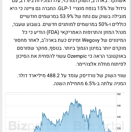
אשתקד. בארה"ב, השוק המרכזי, עלו המכירות ב-21%, עם
גידול של 15% בנפח מוצרי GLP-1. החברה גם ציינה כי היא
מובילה בשוק עם נתח של 53.9% במרשמים חודשיים
כוללים ו-50% במרשמים למותגים חדשים. בשבוע שעבר,
מנהל המזון והתרופות האמריקאי (FDA) הודיע כי כל
המינונים של Wegovy זמינים כעת בארה"ב, לאחר מחסור
מוקדם יותר במינון הנמוך ביותר. בנוסף, מחקר שפורסם
באוקטובר הראה כי Ozempic עשוי להפחית את הסיכון
לפיתוח מחלת אלצהיימר.
שווי השוק של נורדיסק עומד על 488.2 מיליארד דולר.
המניה עלתה ב-6.5% מתחילת השנה.