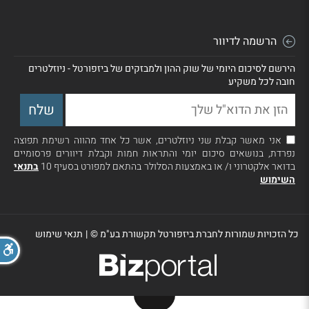
הרשמה לדיוור
הירשם לסיכום היומי של שוק ההון ולמבזקים של ביזפורטל - ניוזלטרים
חובה לכל משקיע
אני מאשר קבלת שני ניוזלטרים, אשר כל אחד מהווה רשימת תפוצה
נפרדת, בנושאים סיכום יומי והתראות חמות וקבלת דיוורים פרסומיים
בדואר אלקטרוני ו/ או באמצעות הסלולר בהתאם למפורט בסעיף 10
בתנאי
השימוש
כל הזכויות שמורות לחברת ביזפורטל תקשורת בע"מ ©
|
תנאי שימוש