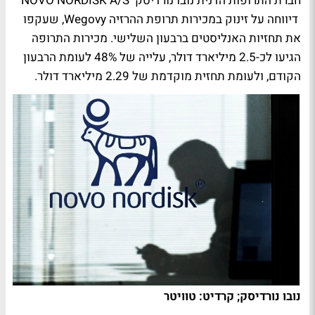
חברת התרופות הדנית נובו נורדיסק NOVO NORDISK A/S
דיווחה על זינוק במכירות תרופת ההרזיה Wegovy, שעקפו
את תחזיות האנליסטים ברבעון השלישי. מכירות התרופה
הגיעו לכ-2.5 מיליארד דולר, עלייה של 48% לעומת הרבעון
הקודם, ולעומת תחזית מוקדמת של 2.29 מיליארד דולר.
נובו נורדיסק; קרדיט: טוויטר