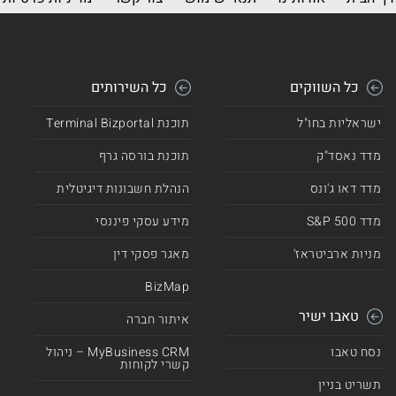
כל השווקים
כל השירותים
ישראליות בחו"ל
תוכנת Terminal Bizportal
מדד נאסד"ק
תוכנת בורסה גרף
מדד דאו ג'ונס
הנהלת חשבונות דיגיטלית
מדד 500 S&P
מידע עסקי פיננסי
מניות ארביטראז'
מאגר פסקי דין
BizMap
טאבו ישיר
איתור חברה
נסח טאבו
MyBusiness CRM – ניהול
קשרי לקוחות
תשריט בניין