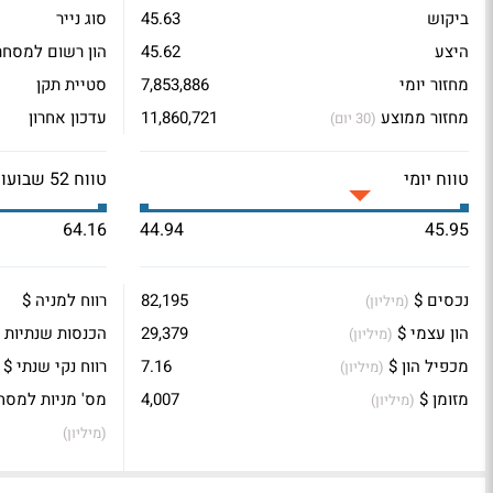
ביקוש
45.63
סוג נייר
היצע
45.62
הון רשום למסחר
מחזור יומי
7,853,886
סטיית תקן
מחזור ממוצע
11,860,721
עדכון אחרון
(30 יום)
טווח יומי
טווח 52 שבועות
64.16
44.94
45.95
נכסים $
82,195
רווח למניה $
(מיליון)
הון עצמי $
29,379
הכנסות שנתיות 
(מיליון)
מכפיל הון $
7.16
רווח נקי שנתי $
(מיליון)
מזומן $
4,007
מס' מניות למסח
(מיליון)
(מיליון)