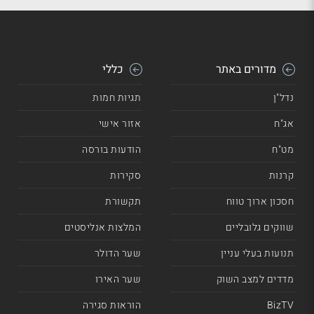
מדורים באתר
כללי
נדל"ן
תגיות חמות
אג"ח
אזור אישי
מט"ח
הודעות בורסה
קרנות
סקירות
חסכון ארוך טווח
תקשורת
שווקים גלובליים
המלצות אנליסטים
תנועות בעלי עניין
שער הדולר
מדדים למצב השוק
שער האירו
BizTV
הוראות סגירה