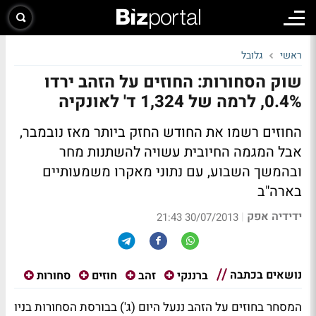
ראשי
גלובל
שוק הסחורות: החוזים על הזהב ירדו
0.4%, לרמה של 1,324 ד' לאונקיה
החוזים רשמו את החודש החזק ביותר מאז נובמבר,
אבל המגמה החיובית עשויה להשתנות מחר
ובהמשך השבוע, עם נתוני מאקרו משמעותיים
בארה"ב
ידידיה אפק
|
30/07/2013 21:43
נושאים בכתבה
ברננקי
זהב
חוזים
סחורות
המסחר בחוזים על הזהב ננעל היום (ג') בבורסת הסחורות בניו