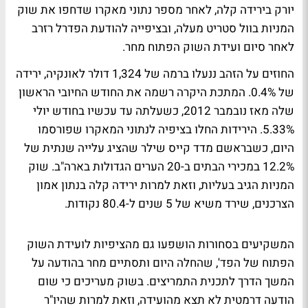
יורק בירידה קלה, לאחר מספר נתוני מאקרו שדחפו את שוק
המניות בוול סטריט מעלה, ובציפייה להודעת הפדרל רזרב
לאחר סיום ועידת השוק הפתוח מחר.
החוזים על הזהב ננעלו ברמה של 1,324 דולר לאונקיה, ירידה
של 0.4%. המתכת היקרה רשמה את החודש החיובי הראשון
שלה מאז נובמבר 2012, כשעלתה עד עכשיו בחודש יולי
5.33%. הירידות החלו בציפיה לנתוני המאקרו שפורסמו
היום, כשבראשם
מדד קייס שילר
שהציג עלייה שנתית של
12.2% במכירי הבתים ב-20 הערים הגדולות בארה"ב. שוק
המניות הגיב בעליות, וזאת למרות ירידה קלה בנתון אמון
הצרכנים, שירד משיא של 5 שנים ל-80.4 נקודות.
המשקיעים בסחורות הושפעו גם מהציפיות לועידת השוק
הפתוח של הפד', שהחלה היום ותסתיים מחר בהודעה על
המשך הדרך לתכנית התמריצים. בשוק מעריכים כי שום
הודעה דרמטית לא תצא מהועידה, וזאת למרות שהיו"ר