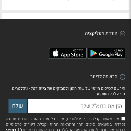
הורדת אפליקציה
הרשמה לדיוור
הירשם לסיכום היומי של שוק ההון ולמבזקים של ביזפורטל - ניוזלטרים
חובה לכל משקיע
אני מאשר קבלת שני ניוזלטרים, אשר כל אחד מהווה רשימת תפוצה
נפרדת, בנושאים סיכום יומי והתראות חמות וקבלת דיוורים פרסומיים
בדואר אלקטרוני ו/ או באמצעות הסלולר בהתאם למפורט בסעיף 10
בתנאי