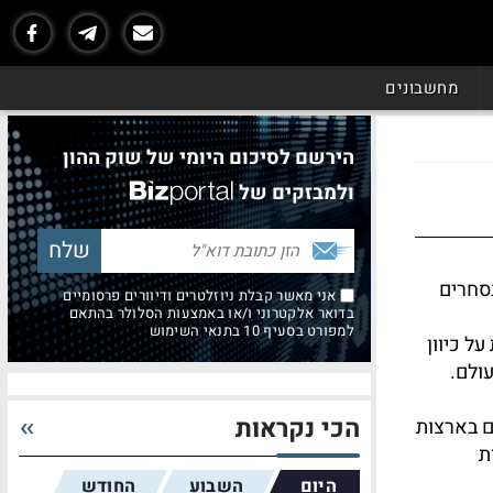
מחשבונים
הירשם לסיכום היומי של שוק ההון
ולמבזקים של
נסחרים
אני מאשר קבלת ניוזלטרים ודיוורים פרסומיים
בדואר אלקטרוני ו/או באמצעות הסלולר בהתאם
למפורט בסעיף 10 בתנאי השימוש
ל כיוון
ולם.
הכי נקראות
ם בארצות
ות
היום
השבוע
החודש