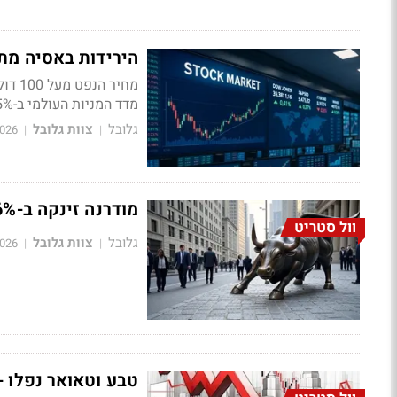
הירידות באסיה מתמ
מחיר
מדד המניות העולמי ב-5%
גלובל
צוות גלובל
2026
|
|
מודרנה זינקה ב-16%, אלביט קפצה ב-7%; הנאסד״ק עלה ב-1.3%
וול סטריט
גלובל
צוות גלובל
2026
|
|
טבע וטאואר נפלו - נייס זינקה ב-6%