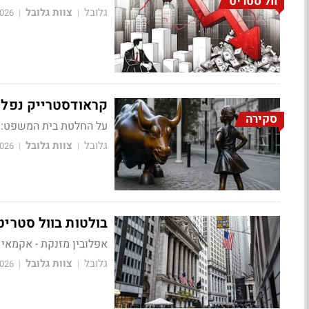
וול סטריט
גלובל
צוות גלובל
2026
|
|
קראודסטרייק נפלה 8%, סולאראדג' זינקה 8%; המדדים עלו עד
סקירה
על החלטת בית המשפט: ביטול מכסי החירום,
גלובל
צוות גלובל
2026
|
|
בולטות בוול סטריט
אפלובין מזנקת - אקמאי נ
גלובל
צוות גלובל
2026
|
|