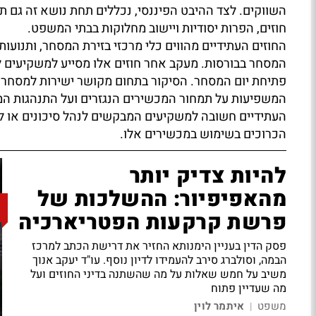
השווקים. לצד ההיבט הפיננסי, נכללים תחת נושא זה גם 
חוזים, הפרות יסודיות ויישוב מחלוקות בבתי המשפט.
החוזים העתידיים מהווים כלי מרכזי בזירת המסחר, ותנוע
המסחר בבורסות. מעקב אחר חוזים אלו מסייע למשקיעים 
פתיחת יום המסחר. הסיקור בתחום מקושר ישירות למסחר 
המשפיעות על תמחור המכשירים הנגזרים ועל התנהגות המש
העתידיים חשובה למשקיעים המבקשים לנהל סיכונים או ליט
הכרוכים בשימוש במכשירים אלו.
להיות צדיק יותר
מהאפיפיור: ההשלכות של
פרשת קרקעות הפטריארכיה
פסק הדין בעניין הימנותא החזיר את דרישת הכתב למרכז
הבמה, וסולברג סירב להעמידו לדיון נוסף. עו"ד יעקב אנוך
משיב על חמש שאלות על מה שהשתנה בדיני החוזים ועל
מה שעדיין פתוח
משפט
איתמר לוין
|