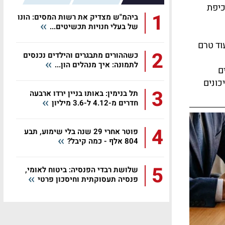
כיפת
1
ביהמ"ש מצדיק את רשות המסים: הונו
של בעלי חנויות תכשיטים...
וד טרם
2
כשההורים מתבגרים והילדים נכנסים
לתמונה: איך מנהלים הון...
ם
כונים
3
תל בנימין: באותו בניין ירדו ארבעה
חדרים מ-4.12 ל-3.6 מיליון
4
פוטר אחרי 29 שנה בלי שימוע, תבע
804 אלף - כמה קיבל?
5
שלושת רבדי הפנסיה: ביטוח לאומי,
פנסיה תעסוקתית וחיסכון פרטי