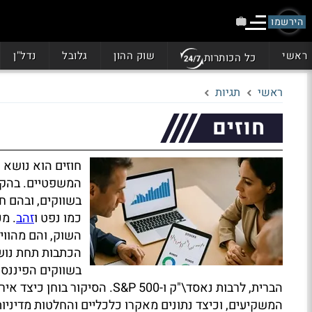
הירשמו
ראשי
שוק ההון
גלובל
נדל"ן
כל הכותרות
ראשי
תגיות
חוזים
חוזים הוא נושא 
המשפטיים. בהקשר
בשווקים, ובהם חו
כמו נפט ו
זהב
. מ
השוק, והם מהווי
הכתבות תחת נוש
בשווקים הפיננסי
הברית, לרבות נאסד\"ק ו-S&P 500
המשקיעים, וכיצד נתונים מאקרו כלכליים והחלטות מדיניות