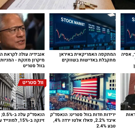
חת ל-80 דולר, אסיה
המתקפה האמריקאית באיראן
אנבידיה עולה לקראת הד
מתקבלת באדישות בשווקים
מיקרון מזנקת - המניות
בוול סטריט
וול סטריט
דאות
ירידות חדות בוול סטריט: הנאסד"ק
הנאסד
איבד 2.2%, פאלו אלטו ירדה 4%,
זינקה ב-15%, למונייד עם 16%
טבע 2.4%