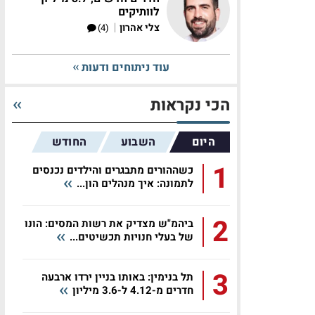
לוותיקים
|
צלי אהרון
(4)
עוד ניתוחים ודעות
הכי נקראות
היום
השבוע
החודש
1
כשההורים מתבגרים והילדים נכנסים
לתמונה: איך מנהלים הון...
2
ביהמ"ש מצדיק את רשות המסים: הונו
של בעלי חנויות תכשיטים...
3
תל בנימין: באותו בניין ירדו ארבעה
חדרים מ-4.12 ל-3.6 מיליון