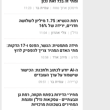
ומתי זה בכל זאת נכון
חיסכון ארוך טווח
עמית בר
11:23
|
|
רמת הנשיא: 1.75 מיליון לשלושה
חדרים, ירידה של 16%
נדל"ן
צלי אהרון
11:04
|
|
חידה מתמטית: הגשר, הפנס ו-17 הדקות:
מתי האדם המהיר צריך להפסיק לרוץ
מדע
מירב ארד
10:58
|
|
ה-AI יודע לכתוב ולתכנת: הכישור
שישמור על ערך העובדים
קריירה
עמית בר
09:51
|
|
מחירי הדירות בפתח תקווה, רמת גן
וגבעתיים - עסקאות נדל"ן ומגמת
המחירים בשכונות מרכזיות