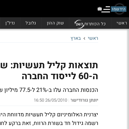
הירשמו
ראשי
שוק ההון
גלובל
נדל"ן
כל הכותרות
ראשי
בארץ
תוצאות קליל תעשיות: שיפ
ה-60 לייסוד החברה
הכנסות החברה עלו ב-21% ל-77.5 מיליון שקל. הרווח התפעולי של החברה כמעט והוכפל
יונתן גורודישר
26/05/2010 16:50
|
רשמה גידול חד בשורת הרווח, זאת ברקע לחגיגת 60 שנה להיו