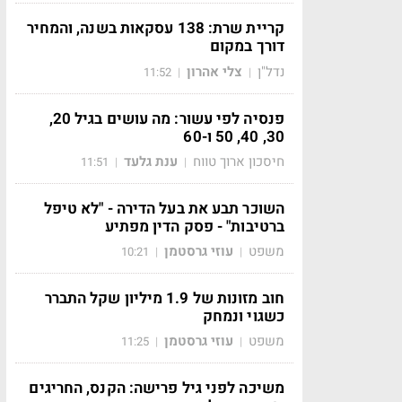
קריית שרת: 138 עסקאות בשנה, והמחיר
דורך במקום
נדל"ן
צלי אהרון
11:52
|
|
פנסיה לפי עשור: מה עושים בגיל 20,
30, 40, 50 ו-60
חיסכון ארוך טווח
ענת גלעד
11:51
|
|
השוכר תבע את בעל הדירה - "לא טיפל
ברטיבות" - פסק הדין מפתיע
משפט
עוזי גרסטמן
10:21
|
|
חוב מזונות של 1.9 מיליון שקל התברר
כשגוי ונמחק
משפט
עוזי גרסטמן
11:25
|
|
משיכה לפני גיל פרישה: הקנס, החריגים