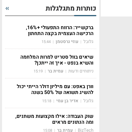
כותרות מתגלגלות
ברקשייר: הרווח התפעולי +16%,
הרכישה העצמית בקצה התחתון
גלובל
עוזי גרסטמן
15:44
|
|
שיאים בוול סטריט למרות המלחמה
והשיא בנפט - איך זה ייתכן?
ניתוחים ודעות
עמית בר
15:19
|
|
וורן באפט: עם מיליון דולר הייתי יכול
להשיג תשואה של 50% בשנה
גלובל
אדיר בן עמי
15:18
|
|
שוק העבודה: אילו מקצועות משתנים,
ומה הנתונים מראים
BizTech
עמית בר
15:08
|
|