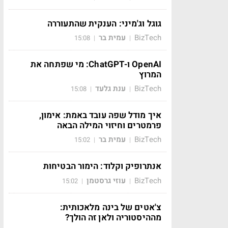
גוגל וג'מיני: הענקית שהתעוררה
BizTech
עמית בר
15:08
|
|
OpenAI ו-ChatGPT: מי שפתחה את
המרוץ
BizTech
ענת גלעד
15:08
|
|
איך מודל שפה עובד באמת: אימון,
פרמטרים וחיזוי המילה הבאה
BizTech
עמית בר
15:02
|
|
אנתרופיק וקלוד: הימור הבטיחות
BizTech
עוזי גרסטמן
15:02
|
|
צ'אטים של בינה מלאכותית:
מההיסטוריה ולאן זה הולך?