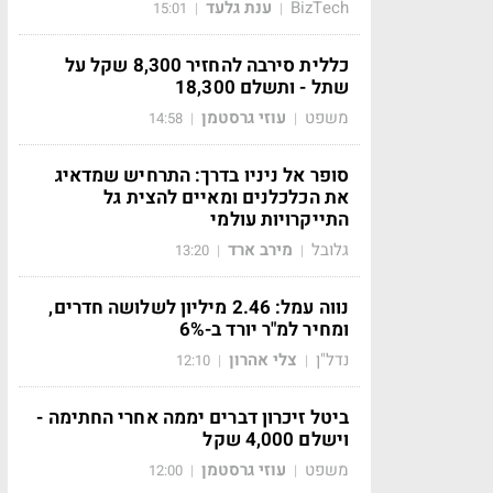
BizTech
ענת גלעד
15:01
|
|
כללית סירבה להחזיר 8,300 שקל על
שתל - ותשלם 18,300
משפט
עוזי גרסטמן
14:58
|
|
סופר אל ניניו בדרך: התרחיש שמדאיג
את הכלכלנים ומאיים להצית גל
התייקרויות עולמי
גלובל
מירב ארד
13:20
|
|
נווה עמל: 2.46 מיליון לשלושה חדרים,
ומחיר למ"ר יורד ב-6%
נדל"ן
צלי אהרון
12:10
|
|
ביטל זיכרון דברים יממה אחרי החתימה -
וישלם 4,000 שקל
משפט
עוזי גרסטמן
12:00
|
|