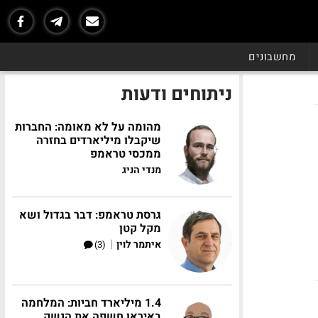
מחשבונים
ניתוחים ודעות
מהומה על לא מאומה: החברות
שיקבלו מיליארדים בחזרה
ממכסי טראמפ
מנדי הניג
גרסת טראמפ: דבר בגדול ושא
מקל קטן
|
איתמר לוין
(3)
1.4 מיליארד חביות: המלחמה
באיראן חשפה את הנשק