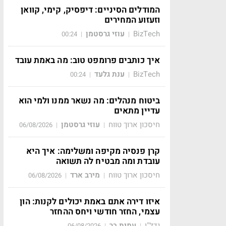
המודלים הסיניים: דיפסיק, קימי, קוואן
וזעזוע המחירים
BizTech
עוזי גרסטמן
00:24
|
|
איך כותבים פרומפט טוב: מה באמת עובד
BizTech
ענת גלעד
00:24
|
|
ביטוח מנהלים: מה נשאר ממנו ולמי הוא
עדיין מתאים
חיסכון ארוך טווח
עוזי גרסטמן
06/08/2026
|
|
קרן פנסיה מקיפה ומשלימה: איך היא
עובדת ומה מבטיח לה תשואה
חיסכון ארוך טווח
מירב ארד
06/08/2026
|
|
איזו דירה אתם באמת יכולים לקנות: הון
עצמי, החזר חודשי ויחס ההחזר
נדל"ן
עמית בר
06/08/2026
|
|