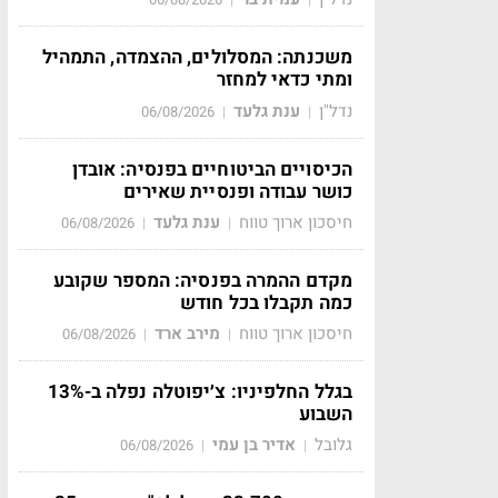
משכנתה: המסלולים, ההצמדה, התמהיל
ומתי כדאי למחזר
נדל"ן
ענת גלעד
06/08/2026
|
|
הכיסויים הביטוחיים בפנסיה: אובדן
כושר עבודה ופנסיית שאירים
חיסכון ארוך טווח
ענת גלעד
06/08/2026
|
|
מקדם ההמרה בפנסיה: המספר שקובע
כמה תקבלו בכל חודש
חיסכון ארוך טווח
מירב ארד
06/08/2026
|
|
בגלל החלפיניו: צ׳יפוטלה נפלה ב-13%
השבוע
גלובל
אדיר בן עמי
06/08/2026
|
|