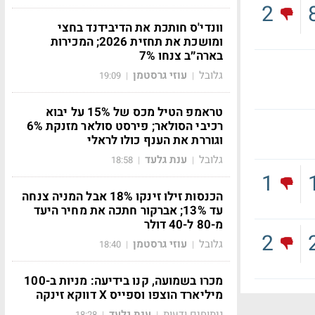
2
וונדי'ס חותכת את הדיבידנד בחצי
ומושכת את תחזית 2026; המכירות
בארה״ב צנחו 7%
גלובל
עוזי גרסטמן
19:09
|
|
טראמפ הטיל מכס של 15% על יבוא
רכיבי הסולאר; פירסט סולאר מזנקת 6%
וגוררת את הענף כולו לראלי
גלובל
ענת גלעד
18:58
|
|
1
הכנסות זילו זינקו 18% אבל המניה צנחה
עד 13%; אברקור חתכה את מחיר היעד
מ-80 ל-40 דולר
2
גלובל
עוזי גרסטמן
18:40
|
|
מכרו בשמועה, קנו בידיעה: מניות ב-100
מיליארד הוצפו וספייס X דווקא זינקה
ניתוחים ודעות
ענת גלעד
18:28
|
|