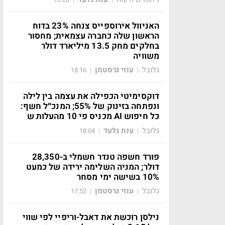
האניוול אירוספייס צנחה 23% בדוח
הראשון שלה כחברה עצמאית; מחסור
בחלקים מחק 13.5 מיליארד דולר
משוויה
גלובל
עוזי גרסטמן
18:16
|
|
דוקסימיטי הכפילה את עצמה בין לילה
ונפתחה בזינוק של 55%; המנכ״ל חשף:
כל חיפוש AI מכניס פי 10 מהעלות ש
גלובל
ענת גלעד
18:04
|
|
פורד חשפה טנדר חשמלי ב-28,350
דולר; המניה השלימה ירידה של כמעט
10% בשישה ימי מסחר
גלובל
עוזי גרסטמן
17:52
|
|
נילסן רוכשת את דאבל-וריפיי לפי שווי