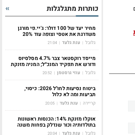
כותרות מתגלגלות
מחיר יעד של 100 דולר: ג'יי.פי מורגן
משדרגת את אטסי וצופה עוד 20%
גלובל
ענת גלעד
21:04
|
|
מייסד רוקסטאר צבר 4.7% מסלסיוס
ודורש את תפקיד המנכ״ל; המניה מזנקת
גלובל
עוזי גרסטמן
20:52
|
|
ביטוח נסיעות לחו"ל 2026: כיסוי,
תביעות ומה לא כלול
קריירה
ענת גלעד
20:05
|
|
אוקלו מזנקת 14%: הכנסות ראשונות
בתולדותיה וכור שנדלק בפחות משנה
גלובל
ענת גלעד
20:04
|
|