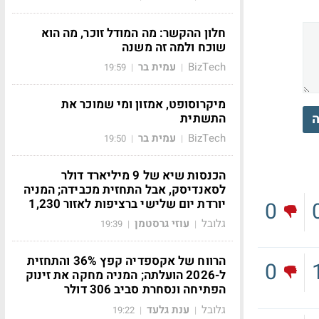
חלון ההקשר: מה המודל זוכר, מה הוא
שוכח ולמה זה משנה
BizTech
עמית בר
19:59
|
|
מיקרוסופט, אמזון ומי שמוכר את
ה
התשתית
BizTech
עמית בר
19:50
|
|
הכנסות שיא של 9 מיליארד דולר
לסאנדיסק, אבל התחזית מכבידה; המניה
יורדת יום שלישי ברציפות לאזור 1,230
0
גלובל
עוזי גרסטמן
19:39
|
|
הרווח של אקספדיה קפץ 36% והתחזית
0
ל-2026 הועלתה; המניה מחקה את זינוק
הפתיחה ונסחרת סביב 306 דולר
גלובל
ענת גלעד
19:22
|
|