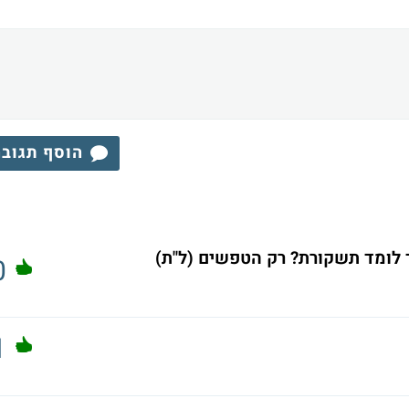
הוסף תגוב
וד לומד תשקורת? רק הטפשים (ל"ת)
0
1