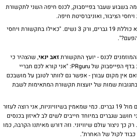
ה בשבוע שעבר בפייסבוק, לכנס חיפה השני לתקשורת
יחסי הציבור, ואוניברסיטת חיפה.
נקר בדקה ברשימת המשתתפים ומצאה כי היא כוללת 19 גברים, ורק 3 נשים. "כאילו בתקשורת ויחסי
הפעם?".
המוזמנים לכנס - יועץ התקשורת
זאב ינאי
, שהצהיר כי
יוותר על מקומו בפאנל לטוב אישה: ינאי כתב בדף הפייסבוק של PRguru: "אני קורא לכם חבריי
ם אין מקום עבורן - אפשר גם לוותר לטובן על מושבכם
ו בתגובות שמות של יועצות תקשורת המתאימות לשבת
לדבריו, "בכנס המכובד והמוערך יש רק 3 נשים מול 19 גברים. כמי שמאמין בשיוויוניות, אני רוצה לעזור
 חושב שגברים במיוחד חייבים לשים לב לאיזון בכנסים
 כך ניצור עולם שיוויוני. וזה דורש מאיתנו הקרבה, כמו
 כבוד לקול של האחרת".