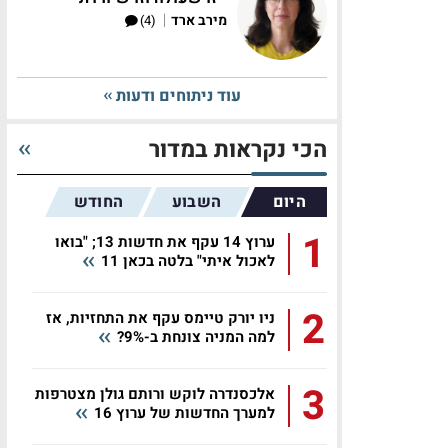
|
מירב ארד
(4)
עוד ניתוחים ודעות
הכי נקראות במדור
היום
השבוע
החודש
1
ערוץ 14 עקף את חדשות 13; "בואו
לאכול איתי" בלטה בכאן 11
2
ניו יורק טיימס עקף את התחזיות, אז
למה המניה צונחת ב-9%?
3
אלכסנדרה לוקש ורותם גולן מצטרפות
למערך החדשות של ערוץ 16