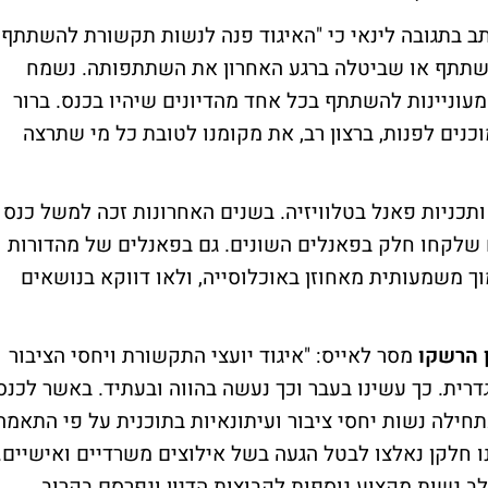
 כתב בתגובה לינאי כי "האיגוד פנה לנשות תקשורת להשתתף
להשתתף או שביטלה ברגע האחרון את השתתפותה. נשמח
עוניינות להשתתף בכל אחד מהדיונים שיהיו בכנס. ברור
נים לפנות, ברצון רב, את מקומנו לטובת כל מי שתרצה
ותכניות פאנל בטלוויזיה. בשנים האחרונות זכה למשל כנס
ם שלקחו חלק בפאנלים השונים. גם בפאנלים של מהדורות
מוך משמעותית מאחוזן באוכלוסייה, ולאו דווקא בנושאים
 הרשקו
מסר לאייס: "איגוד יועצי התקשורת ויחסי הציבור
דרית. כך עשינו בעבר וכך נעשה בהווה ובעתיד. באשר לכנס
ילה נשות יחסי ציבור ועיתונאיות בתוכנית על פי התאמה
ו חלקן נאלצו לבטל הגעה בשל אילוצים משרדיים ואישיים.
ב נשות מקצוע נוספות לקבוצות הדיון ונפרסם בקרוב