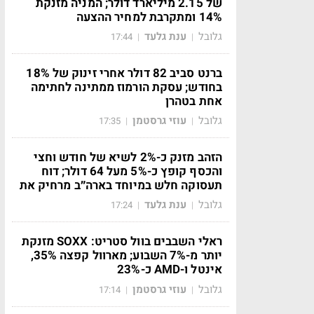
של 2.15 מיליארד דולר; המניה מזנקת
14% ומתקרבת למחיר ההצעה
גלובל
ענת גלעד
17:44
|
|
ברנט סביב 82 דולר אחרי זינוק של 18%
בחודש; עסקת הורמוז ממתינה לחתימה
אחת בטהרן
גלובל
עוזי גרסטמן
17:35
|
|
הזהב מזנק כ-2% לשיא של חודש וחצי
והכסף קופץ כ-5% מעל 64 דולר; דוח
תעסוקה חלש במיוחד בארה״ב מרחיק את
גלובל
ענת גלעד
17:24
|
|
ראלי השבבים בוול סטריט: SOXX מזנקת
יותר מ-7% השבוע; מארוול קפצה 35%,
אינטל ו-AMD כ-23%
גלובל
עוזי גרסטמן
17:14
|
|