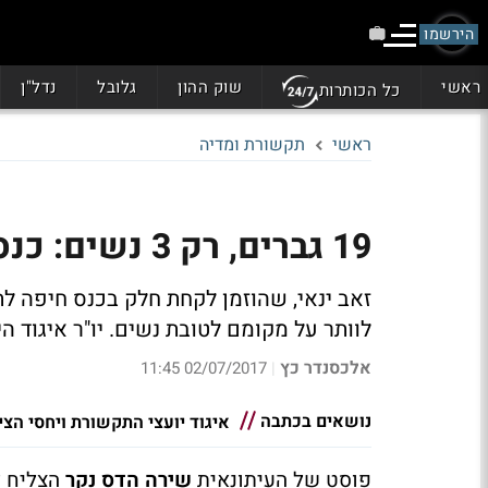
הירשמו
ראשי
שוק ההון
גלובל
נדל"ן
כל הכותרות
ראשי
תקשורת ומדיה
19 גברים, רק 3 נשים: כנס התקשורת שמדליק את הרשת
זאב ינאי, שהוזמן לקחת חלק בכנס חיפה ל
לוותר על מקומם לטובת נשים. יו"ר איגוד ה
אלכסנדר כץ
02/07/2017 11:45
|
נושאים בכתבה
איגוד יועצי התקשורת ויחסי הצי
פוסט של העיתונאית
שירה הדס נקר
הצליח ל