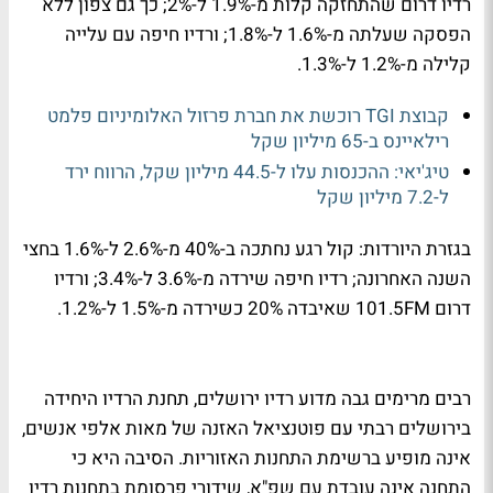
רדיו דרום
שהתחזקה קלות מ-1.9% ל-2%; כך גם
צפון ללא
הפסקה
שעלתה מ-1.6% ל-1.8%; ו
רדיו חיפה
עם עלייה
קלילה מ-1.2% ל-1.3%.
קבוצת TGI רוכשת את חברת פרזול האלומיניום פלמט
רילאיינס ב-65 מיליון שקל
טיג'יאי: ההכנסות עלו ל-44.5 מיליון שקל, הרווח ירד
ל-7.2 מיליון שקל
בגזרת היורדות:
קול רגע
נחתכה ב-40% מ-2.6% ל-1.6% בחצי
השנה האחרונה;
רדיו חיפה
שירדה מ-3.6% ל-3.4%; ו
רדיו
דרום 101.5FM
שאיבדה 20% כשירדה מ-1.5% ל-1.2%.
רבים מרימים גבה מדוע
רדיו ירושלים
, תחנת הרדיו היחידה
בירושלים רבתי עם פוטנציאל האזנה של מאות אלפי אנשים,
אינה מופיע ברשימת התחנות האזוריות. הסיבה היא כי
התחנה אינה עובדת עם שפ"א, שידורי פרסומת בתחנות רדיו