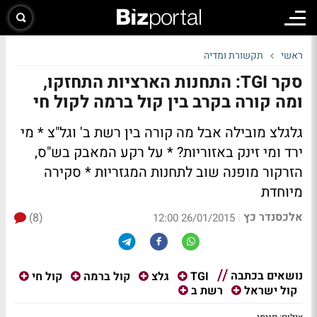
ראשי
תקשורת ומדיה
סקר TGI: התחנות הארציות התחזקו,
ומה קורה בקרב בין קול ברמה לקול חי
גלגלצ מובילה אבל מה קורה בין רשת ב' וגל"צ * מי
ירד ומי זינק באזוריות? * על רקע המאבק בש"ס,
הזרקור מופנה שוב לתחנות המגזריות *
סקירה
מיוחדת
אלכסנדר כץ
(8)
|
26/01/2015 12:00
נושאים בכתבה
TGI
גלצ
קול ברמה
קול חי
קול ישראל
רשת ב