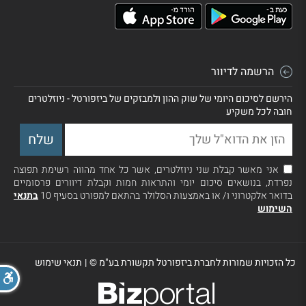
הרשמה לדיוור
הירשם לסיכום היומי של שוק ההון ולמבזקים של ביזפורטל - ניוזלטרים
חובה לכל משקיע
אני מאשר קבלת שני ניוזלטרים, אשר כל אחד מהווה רשימת תפוצה
נפרדת, בנושאים סיכום יומי והתראות חמות וקבלת דיוורים פרסומיים
בדואר אלקטרוני ו/ או באמצעות הסלולר בהתאם למפורט בסעיף 10
בתנאי
השימוש
כל הזכויות שמורות לחברת ביזפורטל תקשורת בע"מ ©
|
תנאי שימוש