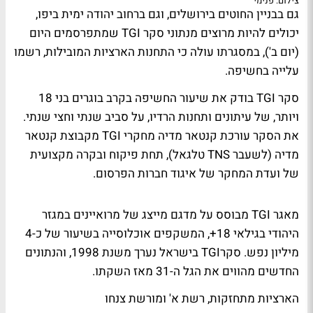
צילום: פנימי
גם בבניין החוטים בירושלים, וגם ברחוב יהודה ימית ביפו,
יכולים להיות מרוצים מנתוני
סקר TGI
שמתפרסמים היום
(יום ב'), במסגרתו עולה כי התחנות הארציות המובילות, רשמו
עלייה בחשיפה.
סקר TGI בודק את שיעור החשיפה בקרב בוגרים בני 18
ויותר, של עיתונים ותחנות הרדיו, על סביב שנתי וחצי שנתי.
את הסקר עורכת
קנטאר מדיה מחקרי TGI
מקבוצת קנטאר
מדיה (לשעבר TNS טלגאל), תחת פיקוח ובקרה מקצועית
של ועדת המחקר של איגוד חברות הפרסום.
מאגר TGI מבוסס על מדגם מייצג של מרואיינים במגזר
היהודי בגילאי 18+, המשקפים אוכלוסייה בשיעור של כ-4
מיליון נפש. סקרTGI בישראל נערך משנת 1998, והנתונים
החדשים מהווים את הגל ה-31 מאז השקתו.
הארציות מתחזקות, רשת א' ומורשת צנחו