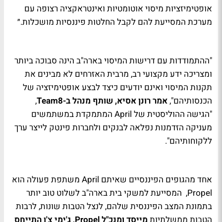
אופטימיזציות מיסוי אוטומטיות ואינטראקציה רצופה עם
מערכת המסייעת להם לקבל החלטות פיננסיות מושכלות.״
"ההתמודדות עם דרישות המיסוי בארה"ב הינה סבוכה ביותר
ומצריכה ידע מקצועי רב, מרבית האזרחים לא מבינים את
תקנות המיסוי ואינם יודעים כיצד לבצע אופטימיזציה של
הכנסותיהם",
אמר רונן אסיא, שותף מנהל ב-Team8
,
"הגישה ההוליסטית של April המתמקדת במשתמשים
מעניקה הזדמנות נפלאה לבנקים ולחברות פינטק לייצר ערך
ללקוחותיהם".
אחד מהגופים הפיננסיים שאיתם April משתפת פעולה הוא
Propel, המסייעת למשקי בית בארה"ב לשלוט טוב יותר
בתמונת המצב הפיננסית שלהם, לנצל הטבות שונות, לרבות
הטבות ממשלתיות
מייסד ומנכ"ל Propel, ג'ימי צ'ן התייחס