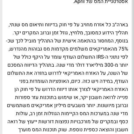
אסטרטגיית המס של April.
בארה״ב כל אזרח מחויב על פי חוק בדיווח ותיאום מס שנתי,
תהליך הידוע כמסובך, מלחיץ, גוזל זמן וברוב המקרים יקר.
בנוסף, המחסור בהתאמה אישית של התהליך מוביל לכך שכ-
75% מהאמריקאים משלמים מקדמות מס גבוהות מהנדרש,
לפי נתוני ה-IRS התשלום העודף עומד על היקף כולל של
יותר מ-300 מיליארד דולר מדי שנה. בתהליך הדיווח המסכם
של השנה, על האזרח האמריקאי לדרוש בחזרה את התשלום
העודף, במידה ויש כזה. כיום, האופציות העומדות בפני
האזרח האמריקאי לצורך אותו דיווח הדרוש על פי חוק הן
פנייה לרואה חשבון יקר, או שימוש בתוכנות עזר ספורות
וברובן מיושנות. יותר משבעים מיליון אמריקאים משתמשים
מדי שנה במערכות המס הקיימות הגוזלות זמן רב, עולות
כסף ובמקרים של מורכבויות נפוצות דורשות ייעוץ של רואה
חשבון והוצאה כספית נוספת. שוק תוכנות המס מוערך