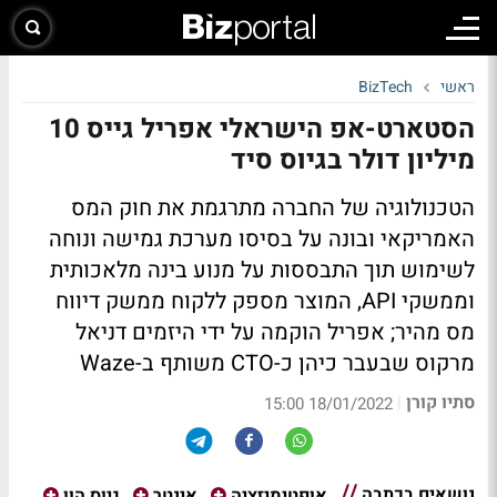
ראשי
BizTech
הסטארט-אפ הישראלי אפריל גייס 10
מיליון דולר בגיוס סיד
הטכנולוגיה של החברה מתרגמת את חוק המס
האמריקאי ובונה על בסיסו מערכת גמישה ונוחה
לשימוש תוך התבססות על מנוע בינה מלאכותית
וממשקי API, המוצר מספק ללקוח ממשק דיווח
מס מהיר; אפריל הוקמה על ידי היזמים דניאל
מרקוס שבעבר כיהן כ-CTO משותף ב-Waze
סתיו קורן
|
18/01/2022 15:00
נושאים בכתבה
אופטימיזציה
אינטר
גיוס הון