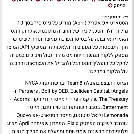
הייטק
צילום: דורון לצטר
הסטארט-אפ אפריל (April) מודיע על גיוס סיד בסך 10
מיליון דולר. הטכנולוגיה של החברה מתרגמת את חוק המס
האמריקאי ובונה על בסיסו מערכת גמישה ונוחה לשימוש
תוך התבססות על מנוע בינה מלאכותית וממשקי API. המוצר
מספק ללקוח ממשק דיווח מס מהיר ונטול חיכוכים במטרה
להקל על התהליך המסורבל ולהגדיל את העצמאות וההבנה
של הלקוח במהלכו.
הגיוס התבצע בהובלת Team8 ובהשתתפות NYCA
Partners , Bolt by QED, Euclidean Capital, iAngels ו-
The Treasury שהוקמה על ידי מייסדי חדי הקרן Acorns ו-
Betterment. בסבב השתתפו גם שי וינינגר, מייסד
Lemonade ולואל פוטנאם, מייסד הסטארט-אפ Quovo
שנמכר לענקית הפינטק Plaid. הפתרון שפיתחה April מציע
פלטפורמה חדשנית שמפשטת ומייעלת את תהליך הגשת