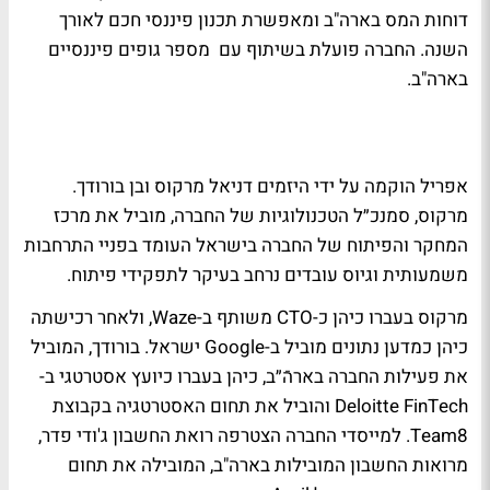
דוחות המס בארה"ב ומאפשרת תכנון פיננסי חכם לאורך
השנה. החברה פועלת בשיתוף עם מספר גופים פיננסיים
בארה"ב.
אפריל הוקמה על ידי היזמים דניאל מרקוס ובן בורודך.
מרקוס, סמנכ״ל הטכנולוגיות של החברה, מוביל את מרכז
המחקר והפיתוח של החברה בישראל העומד בפניי התרחבות
משמעותית וגיוס עובדים נרחב בעיקר לתפקידי פיתוח.
מרקוס בעברו כיהן כ-CTO משותף ב-Waze, ולאחר רכישתה
כיהן כמדען נתונים מוביל ב-Google ישראל. בורודך, המוביל
את פעילות החברה בארהֿ״ב, כיהן בעברו כיועץ אסטרטגי ב-
Deloitte FinTech והוביל את תחום האסטרטגיה בקבוצת
Team8. למייסדי החברה הצטרפה רואת החשבון ג'ודי פדר,
מרואות החשבון המובילות בארה"ב, המובילה את תחום