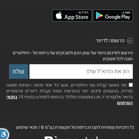
הרשמה לדיוור
הירשם לסיכום היומי של שוק ההון ולמבזקים של ביזפורטל - ניוזלטרים
חובה לכל משקיע
אני מאשר קבלת שני ניוזלטרים, אשר כל אחד מהווה רשימת תפוצה
נפרדת, בנושאים סיכום יומי והתראות חמות וקבלת דיוורים פרסומיים
בדואר אלקטרוני ו/ או באמצעות הסלולר בהתאם למפורט בסעיף 10
בתנאי
השימוש
כל הזכויות שמורות לחברת ביזפורטל תקשורת בע"מ ©
|
תנאי שימוש