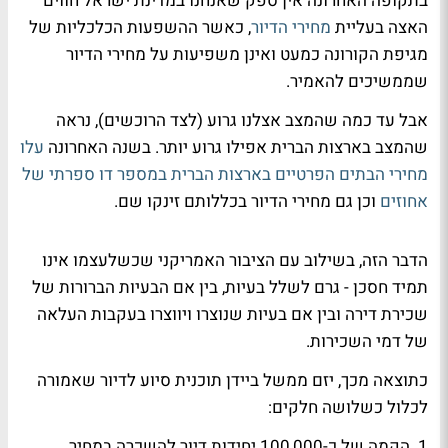
בתקופה האחרונה אין ספק שאנחנו במדינת ישראל חווים
האצה בעליית
מחירי הדיור
, כאשר ההשפעות הכלכליות של
מגיפת הקורונה כמעט ואינן משפיעות על מחירי הדיור
שממשיכים להאמיר.
אבל עד כמה שהמצב אצלנו גרוע (לצד הרוכשים), נראה
שהמצב בארצות הברית אפילו גרוע יותר. בשנה האחרונה
עלו
מחירי הבתים הפרטיים בארצות הברית במספר דו ספרתי של
אחוזים
וכן גם מחירי הדיור בכללותם זינקו שם.
הדבר הזה, בשילוב עם הציבור האמריקני שכשלעצמו אינו
תמיד חסכן - גרם לשלל בעיות, בין אם הבעיות הברורות של
שכירת דירה ובין אם בעיות שנוצרו ויווצרו בעקבות העלאה
של דמי השכירות.
כתוצאה מכך, יזם ממשל ביידן תוכנית סיוע לדיור שאמורה
לכלול כשלושה חלקים:
1.
הקמה של כ-100,000 יחידות דיור להשכרה במחיר