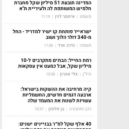
המדינה תובעת 51 מיליון שקל מחברת
חלמיש המשותפת לה ולעיריית ת"א
משפט
איתמר לוין
11:19
|
|
ישראייר פותחת קו ישיר למדריד - החל
מ-340 דולר הלוך ושוב
תעופה
מירב ארד
11:06
|
|
רמת החייל: הבתים מתקרבים ל-10
מיליון שקל, אבל כמעט אין עסקאות
נדל"ן
צלי אהרון
10:50
|
|
קיה מרחיבה את ההשקות בישראל:
ארבעה דגמים חדשים, החשמליות
עשויות לשנות את המעמד שלה
רכב ותחבורה
בן פלמון
10:37
|
|
40 אלף שקל למ״ר בבניינים ישנים: