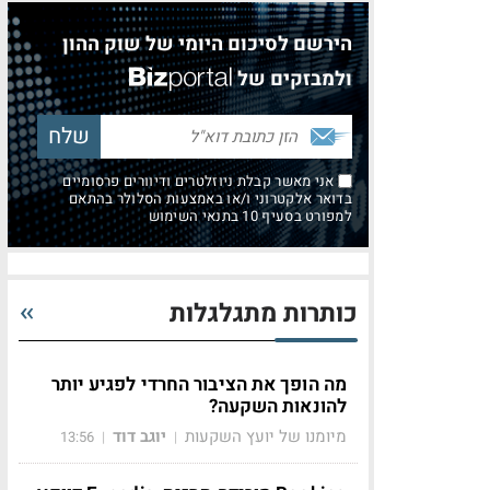
הירשם לסיכום היומי של שוק ההון
ולמבזקים של
אני מאשר קבלת ניוזלטרים ודיוורים פרסומיים
בדואר אלקטרוני ו/או באמצעות הסלולר בהתאם
למפורט בסעיף 10 בתנאי השימוש
כותרות מתגלגלות
מה הופך את הציבור החרדי לפגיע יותר
להונאות השקעה?
מיומנו של יועץ השקעות
יוגב דוד
13:56
|
|