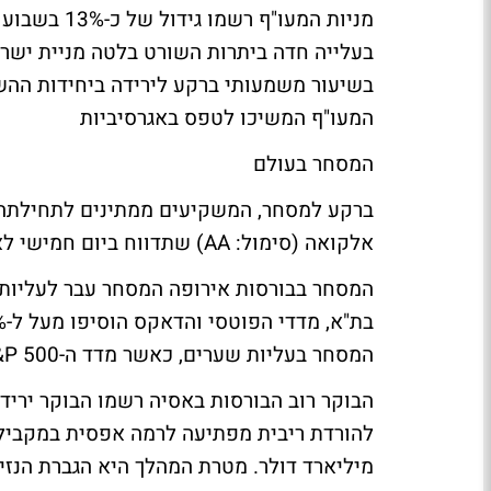
בעלייה חדה ביתרות השורט בלטה מניית ישר
בשיעור משמעותי ברקע לירידה ביחידות הה
המעו"ף המשיכו לטפס באגרסיביות
המסחר בעולם
ברקע למסחר, המשקיעים ממתינים לתחילתה 
אלקואה (סימול: AA) שתדווח ביום חמישי לאחר סגירת המסחר בניו יורק.
המסחר בבורסות אירופה המסחר עבר לעליות 
המסחר בעליות שערים, כאשר מדד ה-S&P 500 מוסיף 1.6% לערכו.
הבוקר רוב הבורסות באסיה רשמו הבוקר ירידות שע
להורדת ריבית מפתיעה
מיליארד דולר. מטרת המהלך היא הגברת הנז