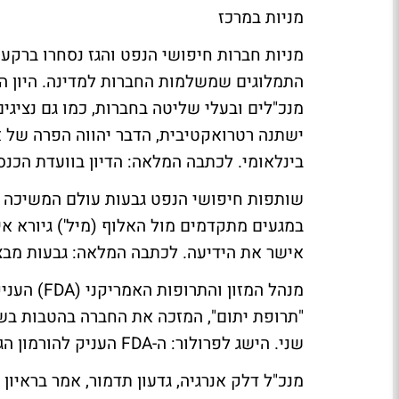
מניות במרכז
מניות חברות חיפושי הנפט והגז נסחרו ברקע 
התמלוגים שמשלמות החברות למדינה. היון הי
מנכ"לים ובעלי שליטה בחברות, כמו גם נציגי
ישתנה רטרואקטיבית, הדבר יהווה הפרה של א
בינלאומי.
לכתבה המלאה: הדיון בוועדת הכנ
במגעים מתקדמים מול האלוף (מיל') גיורא אי
אישר את הידיעה.
לכתבה המלאה: גבעות מב
מנהל המזו
"תרופת יתום", המזכה את החברה בהטבות ב
שני.
הישג לפרולור: ה-FDA העניק להורמון הגדילה ארוך הטווח מעמד של "תרופת יתום"
מנכ"ל דלק אנרגיה, גדעון תדמור, אמר בראיו