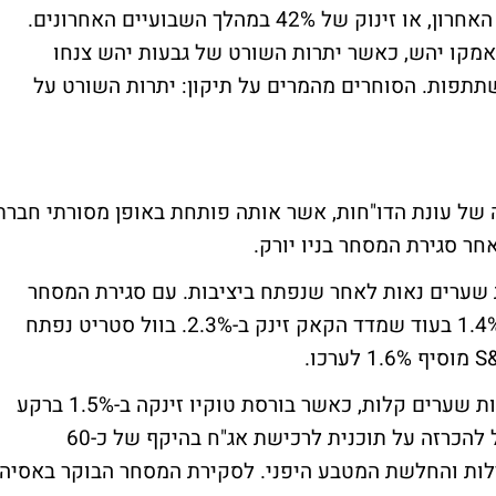
מניות המעו"ף רשמו גידול של כ-13% בשבוע האחרון, או זינוק של 42% במהלך השבועיים האחרונים.
אמקו יהש, כאשר יתרות השורט של גבעות יהש צנחו
שתתפות.
הסוחרים מהמרים על תיקון: יתרות השורט על
של עונת הדו"חות, אשר אותה פותחת באופן מסורתי חברת
שערים נאות לאחר שנפתח ביציבות. עם סגירת המסחר
בת"א, מדדי הפוטסי והדאקס הוסיפו מעל ל-1.4% בעוד שמדד הקאק זינק ב-2.3%. בוול סטריט נפתח
רים קלות, כאשר בורסת טוקיו זינקה ב-1.5% ברקע
לרמה אפסית במקביל להכרזה על תוכנית לרכישת אג"ח בהיקף של כ-60
ילות והחלשת המטבע היפני.
לסקירת המסחר הבוקר באסיה