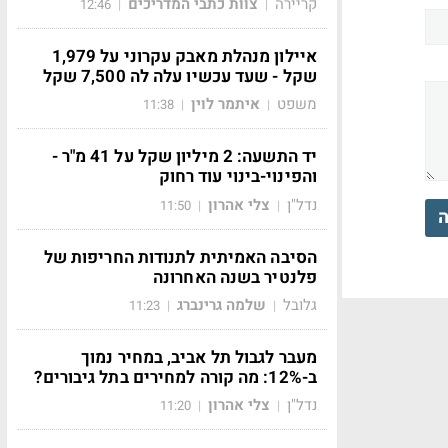
קריירה
צוות כתבי המדריכים
12:46
|
|
איילון מנהלת מאבק עקרוני על 1,979
שקל - שעד עכשיו עלה לה 7,500 שקל
משפט
איתמר לוין
11:38
|
|
יד התשעה: 2 מיליון שקל על 41 מ"ר -
והפינוי-בינוי עוד רחוק
נדל"ן
צלי אהרון
11:50
|
|
ה
הסיבה האמיתית לתנודות החריפות של
פלנטיר בשנה האחרונה
גלובל
שלמה גרינברג
11:23
|
|
מעבר לגבול תל אביב, במחיר נמוך
ב-12%: מה קורה למחירים בתל גיבורים?
נדל"ן
צלי אהרון
11:20
|
|