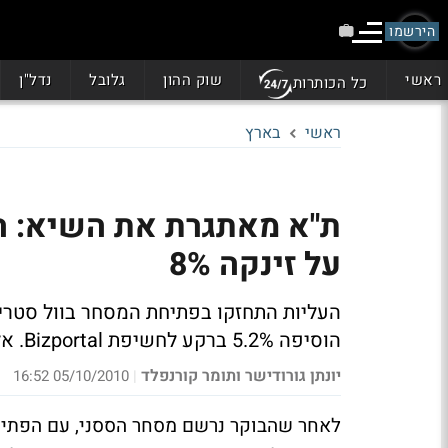
הירשמו
ראשי
שוק ההון
גלובל
נדל"ן
כל הכותרות
ראשי
בארץ
ת"א מאתגרת את השיא: המ
על זינקה 8%
העליות התחזקו בפתיחת המסחר בוול סטריט.
הוסיפה 5.2% ברקע לחשיפת Bizportal. אל על בשיא של שנתיים
יונתן גורודישר ותומר קורנפלד
05/10/2010 16:52
|
לאחר שהבוקר נרשם מסחר הססני, עם הפתיחה