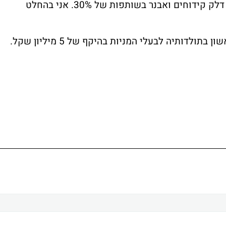
נובל אנרג'י. "יש לנו את האופציה להכניס את דלק קידוחים ואבנר בשותפות של 30%. אני בהחלט
לדותיה לבעלי המניות בהיקף של 5 מיליון שקל.