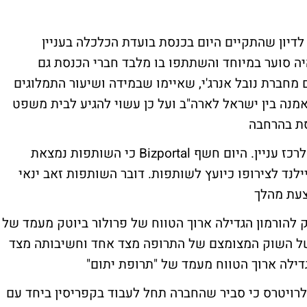
לדיון שהתקיים היום בכנסת בועדת הכלכלה בעניין
ה סוער במיוחד והשתתפו בו מלבד חברי הכנסת גם
ם מחברת נובל אנרג'י, שאיימו שבמידה ושיעור התמלוגים
מנה בין ישראל לארה"ב ועל כן עשוי להגיע לבית משפט
סת בהרחבה
שותפות חיפושי הנפט גבעות עולם המשיכה לרכז עניין. היום חשף Bizportal כי השותפות נמצאת
ילנד לצירופו כיועץ לשותפות. דובר השותפות זאב ינאי
צעת מהלך
ן והתרופות האמריקני (FDA) העניק להורמון הגדילה ארוך הטווח של פרולור ביוטק מעמד של
של השוק המצומצם של התרופה מצד אחד וחשיבותה מצד
ן לרויטרס כי סביר שהחברה תחל לעבוד בקפריסין ביחד עם