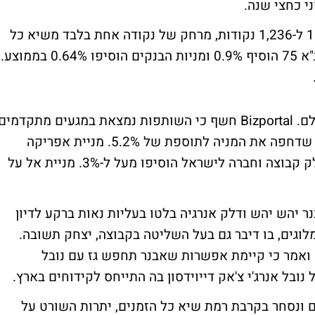
י כחצי שנה.
עם סגירת המסחר, מדד המעו"ף עולה ב-1.14% ל-1,236 נקודות, מרחק של נקודה אחת בלבד משיא כל
הזמנים שנקבע בתחילת חודש אפריל. מדד ת"א 75 הוסיף 0.9% ומניות הבנקים הוסיפו 0.64% בממוצע.
בשוק המניות בלטה לחיוב שותפות גבעות עולם. Bizportal חשף כי השותפות נמצאת במגעים מתקדמים
למינויו של האלוף גיורא איילנד כיועץ, ידיעה שדחפה את המניה לתוספת של 5.2%. מניית אפריקה
זינקה במסחר ב-6.9%, רציו עלתה ב-2.3% ודלק קבוצה וחברה לישראל הוסיפו מעל ל-3%. מניית אל על
ר יהש יהש ודלק אנרגיה בלטו בעליות נאות ברקע לדיון
וגים, בו דיבר גם בעל השליטה בקבוצה, יצחק תשובה.
ום ואמר כי קיימת אפשרות שאבנר תחפש גז עם נובל
ובל אנרג'י צ'אק דייוידסון
בה התייחס לקידוחים בארץ.
 ונסחר בקרבת רמת שיא כל הזמנים, יתרות השורט על