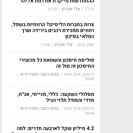
ההתחדשות מייקרת את רמת אליהו
נדל"ן
צלי אהרון
10:19
|
|
צרות בחברות הליסינג? הרווחיות בשפל,
רווחים ממכירת רכבים בירידה וערך
המלאי בסיכון
שוק ההון
צלי אהרון
11:04
|
|
פוליסת חיסכון והשוואת כל מכשירי
החיסכון זה מול זה
חיסכון ארוך טווח
צוות כתבי המדריכים
|
|
09:49
מסלולי השקעה: כללי, מנייתי, אג״ח,
מדדי והמודל תלוי הגיל
חיסכון ארוך טווח
צוות כתבי המדריכים
|
|
09:49
4.2 מיליון שקל לארבעה חדרים: למה