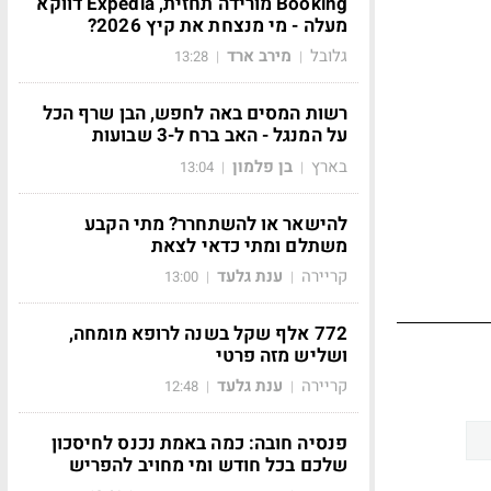
Booking מורידה תחזית, Expedia דווקא
מעלה - מי מנצחת את קיץ 2026?
גלובל
מירב ארד
13:28
|
|
רשות המסים באה לחפש, הבן שרף הכל
על המנגל - האב ברח ל-3 שבועות
בארץ
בן פלמון
13:04
|
|
להישאר או להשתחרר? מתי הקבע
משתלם ומתי כדאי לצאת
קריירה
ענת גלעד
13:00
|
|
772 אלף שקל בשנה לרופא מומחה,
ושליש מזה פרטי
קריירה
ענת גלעד
12:48
|
|
פנסיה חובה: כמה באמת נכנס לחיסכון
שלכם בכל חודש ומי מחויב להפריש