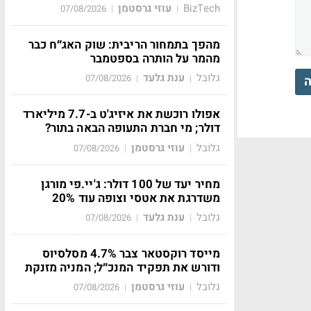
BizTech
עוזי גרסטמן
07/08/2026
|
|
מהפך בתמחור הריבית: שוק האג״ח כבר
מהמר על הותרה בספטמבר
גלובל
ענת גלעד
07/08/2026
|
|
ה
אפולו רוכשת את איזיג'ט ב-7.7 מיליארד
דולר; מי חברת התעופה הבאה בתור?
גלובל
עוזי גרסטמן
07/08/2026
|
|
מחיר יעד של 100 דולר: ג'יי.פי מורגן
משדרגת את אטסי וצופה עוד 20%
גלובל
ענת גלעד
07/08/2026
|
|
מייסד רוקסטאר צבר 4.7% מסלסיוס
ודורש את תפקיד המנכ״ל; המניה מזנקת
גלובל
עוזי גרסטמן
07/08/2026
|
|