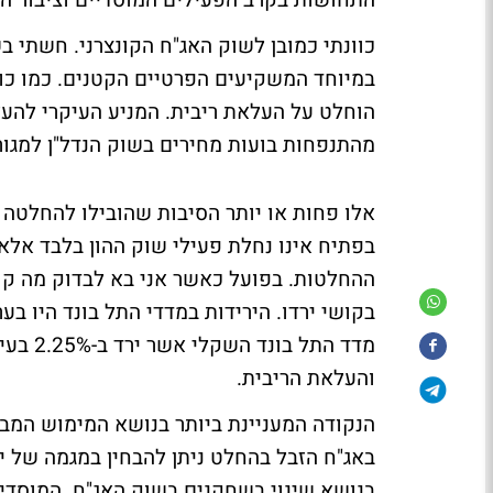
התחושות בקרב הפעילים המוסדיים וציבור ה
כוונתי כמובן לשוק האג"ח הקונצרני. חשתי
במיוחד המשקיעים הפרטיים הקטנים. כמו כו
הוחלט על העלאת ריבית. המניע העיקרי לה
מהתנפחות בועות מחירים בשוק הנדל"ן למגורי
אלו פחות או יותר הסיבות שהובילו להחלטה 
בפתיח אינו נחלת פעילי שוק ההון בלבד אלא 
ההחלטות. בפועל כאשר אני בא לבדוק מה קור
מדד הת
והעלאת הריבית.
הנקודה המעניינת ביותר בנושא המימוש המב
באג"ח הזבל בהחלט ניתן להבחין במגמה של י
בנושא שינוי בשחקנים בשוק האג"ח. המוסדיי