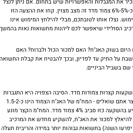
להכיר את המגבלות והאפשרויות שיש בתחום. אם ניתן לנצל
את הירידות על מנת לבנות תיק שיכול להניב כ-5%-6% צמוד מדד זה מצב מצוין. קחו את ההצעה הזו
מוש. נצלו אותו לטובתכם, מבלי להילחץ המימוש אינו
רכיב הסולידי שיאפשר לכם ליהנות מתשואות נאות בהמשך
 היום בשוק האג"ח? האם למכור הכול ולברוח? האם
בת על התיק עד לפדיון, ובכך להבטיח את קבלת התשואה
שם בשביל הביניים.
שקעות קצרות צמודות מדד. הסיבה הצפויה היא התגברות
בקצב האינפלציה בחודשים הקרובים. כמה קצר אתם שואלים - המח"מ של האג"ח הצמוד הינו כ-1.5-2
שנים תשואה פנימית ממוצעת אליה ניתן להגיע בהשקעה כזו סביב 4% צמוד מדד. המח"מ הקצר מונע
י להיאלץ למכור את האג"ח, להשקיע מחדש את המרכיב
קרובה (כ- 33%-40% מהאג"ח יפרעו השנה) בתשואות גבוהות יותר במידה והריבית תעלה