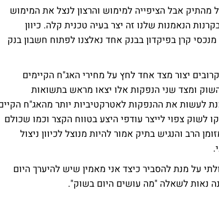
ק לא מבוטל מהתיק אבל הציפייה למימוש והרצון לנצל את המימוש
קרנות הנאמנות שלנו זה יצר בעיה טכנית קלה. כיוון
שהחוק אינו מאפשר החזקה של יותר מ-25% מנכסי קרן בפיקדון בבנק אחד נאלצנו לפתוח חשבון בנק
רובים יצור מצד אחד לחץ על מחירי האג"ח הקיימים
השוק ומצד שני הנפקות אלו יצאו מראש בתשואות
מנת לעשות את ההנפקות לאטרקטיביות יותר מהאג"ח הקיים
קו לשוק צפוי לייצר עודפי היצע בטווח הקצר וכמו שכולם
ומן הרב והנגיש בתיק אמור להיות מנוצל לכיוון ניצול
.
לתי על מנת להסביר כיצד אני מאמין שיש להיערך היום
ה נאות לשאלה "מה עושים היום בשוק".