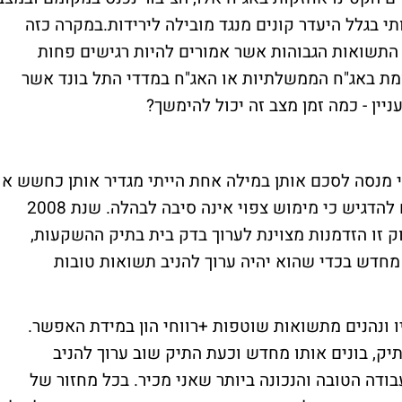
י בגלל היעדר קונים מנגד מובילה לירידות.במקרה כזה
 התשואות הגבוהות אשר אמורים להיות רגישים פחות
לעומת באג"ח הממשלתיות או האג"ח במדדי התל בונד אשר
יין - כמה זמן מצב זה יכול להימשך?
 מנסה לסכם אותן במילה אחת הייתי מגדיר אותן כחשש או
פאניקה קלה (זה כבר שתי מילים). זה המקום להדגיש כי מימוש צפוי אינה סיבה לבהלה. שנת 2008
ק זו הזדמנות מצוינת לערוך בדק בית בתיק ההשקעות,
מחדש בכדי שהוא יהיה ערוך להניב תשואות טובות
יו ונהנים מתשואות שוטפות +רווחי הון במידת האפשר.
יק, בונים אותו מחדש וכעת התיק שוב ערוך להניב
בודה הטובה והנכונה ביותר שאני מכיר. בכל מחזור של