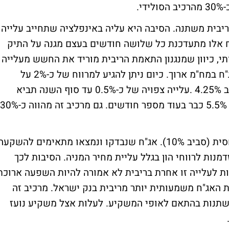
.
ריבית משתנה. הסיבה היא עליה באינפלציה שתחייב עלייה
"ח אלו מתעדכנת כל שלושה חודשים בעצם מגנה על התיק
י, כיוון שמנגנון התאמת הריבית מוריד את החשש מעלייה
בריבית. חשש שבדרך כלל הולך יד ביד עם אג"ח במח"מ ארוך. כיום ניתן להגיע למרווח של כ-2% על
תשואות גילון או תשואה שקלית משתנה סביב 4.25% .עלייה צפויה של כ-0.5% עד סוף השנה תביא
אותנו למצב בו אג"ח אלו יישאו תשואה סביב 5.5% כבר בעוד מספר חודשים. גם מרכיב זה מהווה כ-30%
3. מרכיב לא גדול באג"ח בתשואות גבוהות יחסית (סביב 10%). אג"ח שנבדקו ונמצאו מתאימים להשקע
מנות לרווחי הון בגלל עליית מחיר המניה. הסיבות לכך
ות לעלייה זו אחרת בריבית לא אמורה להיות השפעה ארוכת
 האג"ח משמעותית יותר מריבית בנק ישראל. מרכיב זה
 עשוי להשתנות בהתאם לאופי המשקיע. לעלות אצל משקיע נועז