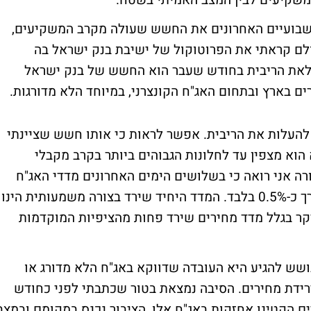
משקיעים לבין המצב האמיתי בשטח.
 בשבועיים האחרונים את החשש שעולה מקרב המשקיעים,
לם קראתי את הפרוטוקול של ישיבת בנק ישראל בה
עלאת הריבית בחודש שעבר הוא החשש של בנק ישראל
ם בארץ ובתחום האג"ח הקונצרני, במיוחד הלא מדורגות.
להעלות את הריבית. אפשר לראות כי אותו חשש שציינתי
הוא מצפין עד לחלונות הגבוהים ביותר בקרב מקבלי
ה אני רואה כי בשלושים הימים האחרונים מדדי האג"ח
בקושי ירדו. הירידות במדדי התל בונד היו בערך כ-0.5% בלבד. המדד היחיד שירד בצורה משמעותית הינו
ל בונד השקלי אשר ירד ב-2.25% בעיקר בגלל מדד מחירים שירד פחות מהציפיות המוקדמות
ושש להגיע היא העובדה שדווקא באג"ח הלא מדורג או
רידת מחירים. הסיבה נמצאת בטור שכתבתי לפני כחודש
ם הקטינו אחזקות באג"ח אלו, הציבור נכנס במקומם ובמצב