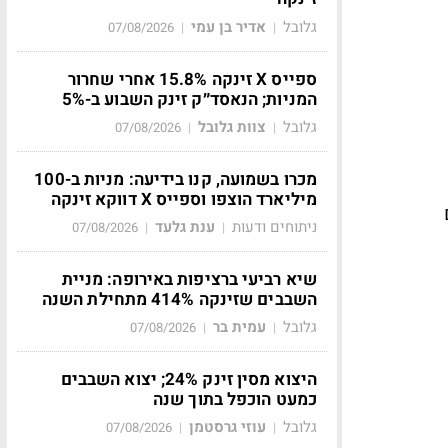
גלובל
אדיר בן עמי
07/08/2026
|
|
ספייס X זינקה 15.8% אחרי שחרור
המניות; הנאסד״ק זינק השבוע ב-5%
גלובל
צוות גלובל
07/08/2026
|
|
מכרו בשמועה, קנו בידיעה: מניות ב-100
מיליארד הוצפו וספייס X דווקא זינקה
ניתוחים ודעות
ענת גלעד
07/08/2026
|
|
שיא רביעי ברציפות באירופה: מניית
השבבים שזינקה 414% מתחילת השנה
גלובל
עמית בר
07/08/2026
|
|
היצוא מסין זינק 24%; יצוא השבבים
כמעט הוכפל בתוך שנה
גלובל
עוזי גרסטמן
07/08/2026
|
|