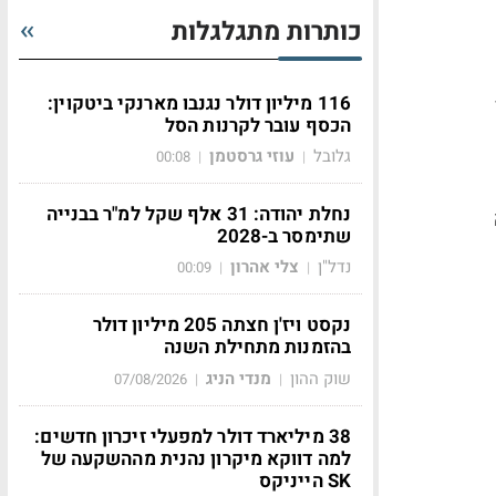
כותרות מתגלגלות
116 מיליון דולר נגנבו מארנקי ביטקוין:
הכסף עובר לקרנות הסל
גלובל
עוזי גרסטמן
00:08
|
|
נחלת יהודה: 31 אלף שקל למ"ר בבנייה
שתימסר ב-2028
נדל"ן
צלי אהרון
00:09
|
|
נקסט ויז'ן חצתה 205 מיליון דולר
בהזמנות מתחילת השנה
שוק ההון
מנדי הניג
07/08/2026
|
|
38 מיליארד דולר למפעלי זיכרון חדשים:
למה דווקא מיקרון נהנית מההשקעה של
SK הייניקס