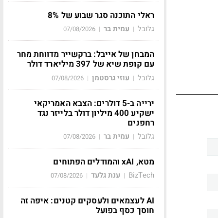
ראלי התוכנה סגר שבוע של 8%
גלובל
עמית בר
07/08/2026
|
|
המבחן של אייבל: ברקשייר מדווחת מחר
עם קופת שיא של 397 מיליארד דולר
גלובל
עוזי גרסטמן
07/08/2026
|
|
ירייה ב-5 דולרים: הצבא האמריקאי
ישקיע 400 מיליון דולר בלייזר נגד
רחפנים
גלובל
עמית בר
07/08/2026
|
|
מטא, xAI והמודלים הפתוחים
BizTech
ענת גלעד
07/08/2026
|
|
AI לעצמאים ולעסקים קטנים: איפה זה
חוסך כסף בפועל