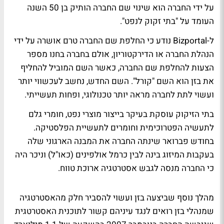
על ידי החברה הוא שינוי שם החברה הותיק בן 50 השנה
העומד על "בתי זקוק לנפט".
ל-Bizportal נודע כי החלפת שם החברה טרם אושרה על ידי
הנהלת החברה או הדירקטוריון, אולם בחברה בחנו מספר
הצעות להחלפת שם החברה, כאשר השם המוביל להחליף
את בזן הוא השם "קורל". השם החדש, נחשב לעכשווי יותר
ועשוי לתת לחברה מראה יותר טכנולוגי, ופחות תעשייתי.
בתי הזיקוק עוסקת בעיקר בייצור מוצרי נפט, חומרי גלם
לתעשיה הפטרוכימית וחומרים לתעשיית הפלסטיקה.
בחודש פברואר שינתה החברה את המבנה הארגוני שלה
בעקבות המיזוג בינה לבין כרמל אולפינים (כאו"ל) וניכר היה
כי החברה מנסה לגבש אסטרטגיה ארוכת טווח.
מהלך נוסף שביצעה בזן ועשוי להסביר חלק מהאסטרטגיה
שמנהלי בזן רואים לנגד עיניהם קשור לתוכנית האסטרטגית