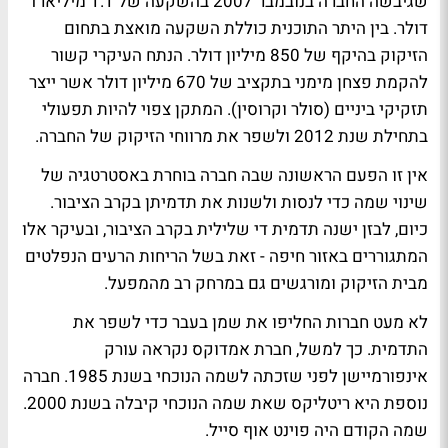
שגיבשה החברה בנובמבר 2007 בהשקעה של 1.1 מיליארד
דולר. בין היתר התוכנית כוללת השקעה מואצת בתחום
הזיקוק בהיקף של 850 מיליון דולר. הנתח העיקרי קשור
להקמת פצחן מימני בתקציב של 670 מיליון דולר אשר ייצר
תזקיקי ביניים (סולר וקרוסין). המתקן צפוי להיות תפעולי
בתחילת שנת 2012 ולשפר את מרווחי הזיקוק של החברה.
אין זו הפעם הראשונה שבה חברה בוחרת באסטרטגיה של
שינוי שמה כדי לנסות ולשנות את תדמיתן בקרב הציבור.
כיום, לבזן ישנה תדמית די שלילית בקרב הציבור, ובעיקר אלו
המתגוררים באזור חיפה - זאת בשל הריחות הרעים הנפלטים
מבית הזיקוק ומורגשים גם במרחק רב מהמפעל.
לא מעט חברות החליפו את שמן בעבר כדי לשפר את
התדמית. כך למשל, חברת אמדוקס נקראה עורק
אינפורמיישן לפני שזכתה לשמה הנוכחי בשנת 1985. חברה
נוספת היא ריטליקס שאת שמה הנוכחי קיבלה בשנת 2000.
שמה הקודם היה פוינט אוף סייל.