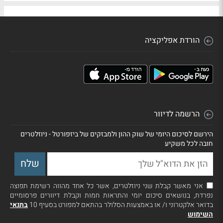
הורדת אפליקציה
הרשמה לדיוור
הירשם לסיכום היומי של שוק ההון ולמבזקים של ביזפורטל - ניוזלטרים
חובה לכל משקיע
אני מאשר קבלת שני ניוזלטרים, אשר כל אחד מהווה רשימת תפוצה
נפרדת, בנושאים סיכום יומי והתראות חמות וקבלת דיוורים פרסומיים
בדואר אלקטרוני ו/ או באמצעות הסלולר בהתאם למפורט בסעיף 10
בתנאי
השימוש