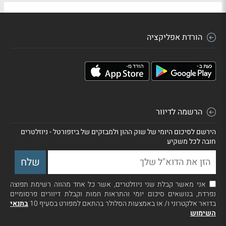
הורדת אפליקציה
הרשמה לדיוור
הירשם לסיכום היומי של שוק ההון ולמבזקים של ביזפורטל - ניוזלטרים
חובה לכל משקיע
אני מאשר קבלת שני ניוזלטרים, אשר כל אחד מהווה רשימת תפוצה
נפרדת, בנושאים סיכום יומי והתראות חמות וקבלת דיוורים פרסומיים
בדואר אלקטרוני ו/ או באמצעות הסלולר בהתאם למפורט בסעיף 10
בתנאי
השימוש