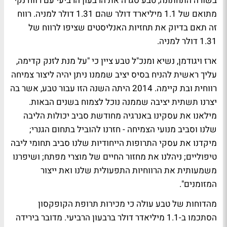
בשורה התחתונה, טבע סגרה את הרבעון הרביעי עם רווח נקי
מתואם של 1.1 מיליארד דולר שהם 1.31 דולר למניה. רווח
זה תאם בדיוק את תחזיות האנליסטים שציפו לרווח של
1.31 דולר למניה.
ארז ויגודמן, נשיא ומנכ"ל טבע ציין כי "על מנת לזנק קדימה,
עליך ראשית להניח בסיס יציב שממנו ניתן יהיה ליצור צמיחה
רווחית ובת קיימה. 2014 היתה השנה הזו עבור טבע, אשר בה
יצרנו תשתית יציבה שממנה נוכל לצמוח בשנים הבאות.
מילאנו את עסקינו באנרגיה מחודשת סביב יכולות הליבה
שלנו וסביב מנועי הצמיחה - חזרנו להוביל בתחום הגנרי;
מיקדנו את עסקי התרופות הייחודיות שלנו סביב תחומי ליבה
טיפוליים; ניהלנו את מחזור החיים של מוצרי מפתח; ושיפרנו
משמעותית את הרווחיות התפעולית שלנו ואת ייצור
המזומנים".
מהדוחות של טבע עולה כי מכירות תרופת הקופקסון
הסתכמו ב-1.1 מיליאדר דולר ברבעון הרביעי. מדובר בירידה