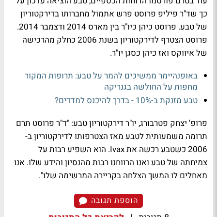
עוד בטרם פורסמו הדוחות הכספיים, טבע הוציאה עדכון על
כך שד"ר פיליפ פרוסט פרש אתמול מחברותו בדירקטוריון
של טבע. פרוסט כיהן כיו"ר בין מארס 2014 ודצמבר 2014.
פרוסט הצטרף לדירקטוריון בשנת 2006 כחלק מהרכישה
של איווקס ואז כיהן כסגן יו"ר.
באופנהיימר ממשיכים להמר על טבע: תרופות המקור
מחפות על החולשה בגנריקה
טבע מזנקת ב-10% - בדרך להיכנס למדדים?
פרופ' יצחק פטרבורג, יו"ר דירקטוריון טבע: "ד"ר פרוסט תרם
תרומה משמעותית לטבע מאז הצטרפותו לדירקטוריון ב-
2006 כשטבע רכשה את Ivax. הוא השפיע רבות על
צמיחתה של טבע ואנו הרווחנו רבות מהנסיון והידע שלו. אנו
מאחלים לו המשך הצלחה בקריירה המרשימה שלו".
הוספת תגובה