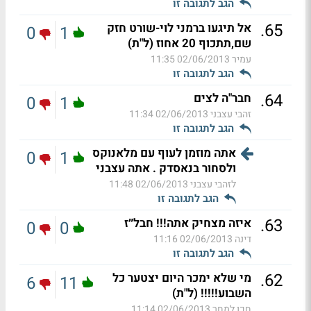
הגב לתגובה זו
.
65
אל תיגעו ברמני לוי-שורט חזק
0
1
שם,תתכוף 20 אחוז (ל"ת)
עמיר
02/06/2013 11:35
הגב לתגובה זו
.
64
חבר"ה לצים
0
1
זהבי עצבני
02/06/2013 11:34
הגב לתגובה זו
אתה מוזמן לעוף עם מלאנוקס
0
1
ולסחור בנאסדק . אתה עצבני
לזהבי עצבני
02/06/2013 11:48
הגב לתגובה זו
.
63
איזה מצחיק אתה!!! חבל״ז
0
0
דינה
02/06/2013 11:16
הגב לתגובה זו
.
62
מי שלא ימכר היום יצטער כל
6
11
השבוע!!!!! (ל"ת)
חכו למחר
02/06/2013 11:14