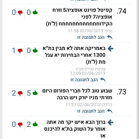
.
74
קפיטל פוינט אופציה5 וזרח
0
0
אופציה7 לפני
הקידוחחחחחחחחחחחח (ל"ת)
הדרי
02/06/2013 11:58
הגב לתגובה זו
באמריקה אתה לא מבין בת״א
1
0
1300 אחרי הבחירות יא עגל
מת (ל"ת)
עכשיו נהיית מביו
02/06/2013 12:09
הגב לתגובה זו
.
73
שבוע טוב לכל חברי הפורום היום
2
5
חזרתי מניו יורק ויש הרבה
כלכלן
02/06/2013 11:57
הגב לתגובה זו
ברוך הבא איש יקר מה אתה
0
2
אומר על השוק בת"א להיכנס
או