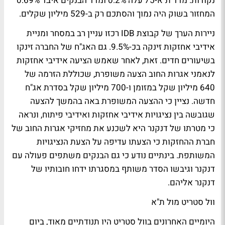
נקודות. מדד ת"א-75 עלה 0.2% ומדד הבנקים איבד 0.69%
המחזור בשוק היה נמוך והסתכם רק ב-529 מיליון שקלים.
ניירות הערך של קבוצת IDB רכזו עניין רב במסחר ומניית
אידיבי אחזקות זינקה בכ-9.5%. גם האג"ח של החברה זינקו
בשיעורים חדים. זאת, לאחר שאמש הציעה אידיבי אחזקות
לנאמני אגרות החוב הצעה משופרת, שכוללת הזרמה של
640 מיליון שקל במזומן ו-700 מיליון שקל בסדרת אג"ח
חדשה. נציין כי ההצעה המשופרת באה בהמשך להצעה
שגובשה בין נציגויות אידיבי אחזקות ואידיבי פיתוח, ונראה
כי מטרתו של דנקנר היא לשכנע את מחזיקי אגרות החוב של
חברת ההחזקות כי הצעתו עדיפה על הצעת הנציגויות
המשותפת. בינתיים נודע כי גם הבנקים משתפים פעולה עם
דנקנר וגיבשו הסדר משותף במסגרתו ידחו חובותיו של
דנקנר אליהם.
וול סטריט מול ת"א
היומיים האחרונים בוול סטריט היו תנודתיים מאוד, ביום