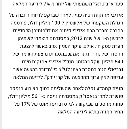
פער ארביטראז' משמעותי של יותר מ-7%
לידיעה המלאה
.
אידיבי אחזקות רכזה עניין, לאחר שברקע לדיווח החברה על
הגדלת השקעתו של אלשטיין ל-100 מיליון דולר, פירסמה
החברה וחברת הבת אידיבי פיתוח את דו"חותיהן הכספיים
לרבעון ה-1 של שנת 2013, במסגרתם הוצמדו לשתיהן
הערת עסק חי. אולם, עיקר העניין נסוב באשר להצעת
ההסדר של נוחי דנקנר אמש, במסגרתו מוצעת הזרמה של
640 מיליון שקל במזומן. מנכ"ל אידיבי אחזקות חיים
גבריאלי הגיב במסרת ראיון לגל"צ כי "מדובר בהצעה אשר
עדיפה לאין ערוך מההצעה של קרן יורק".
לידיעה המלאה
מניית קמהדע נפלה לאחר שהשלימה בסוף השבוע הנפקה
פושרת למדי בנאסד"ק במסגרתה גייסה כ-56.1 מיליון דולר,
פחות מהסכום שביקשה לגייס ובדיסקאונט של 17% על
מחיר המניה בת"א.
לידיעה המלאה