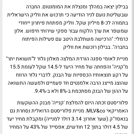
בבילון יצאה במהלך ומנצלת את המומנטום. החברה
שבשליטת נועם לניר הודיעה כי תרכוש את ווליק הישראלית
בתמורה לכ-8 מיליון שקל. ווליק מפתחת פיתרון ייחודי
שמשפר את ערך הלקוח עבור ספקי שירותי חיפוש. אלון
כרמלי: "הרכישה משתלבת היטב עם פעילות הפיתוח
בחברה".
בבילון רוכשת את ווליק
מניית לאומי ספגה הורדת המלצה מאלון גלזר ל"תשואת יתר"
מ"קניה" והפחתה של מחיר היעד ל-14.5 שקל לעומת 15.5
על רקע תוצאותיו הכספיות של הבנק. לדברי גלזר הרווח
שהוצג מייצג הרבה אלמנטים חד פעמיים ולמעשה התשואה
על ההון של הבנק מסתכמת ב-8% ולא ב-9.4%.
פלוריסטם זכתה היום
להמלצת 'קנייה'
מבנק ההשקעות
האמריקאי MLV&co. מניית פלוריסטם הדואלית נסחרת גם
בנאסד"ק (שער אחרון: 3.14 דולר למנייה) ומקבלת מחיר יעד
של 4.5 דולר בתוך 12 חודשים, אפסייד של 43% על המחיר