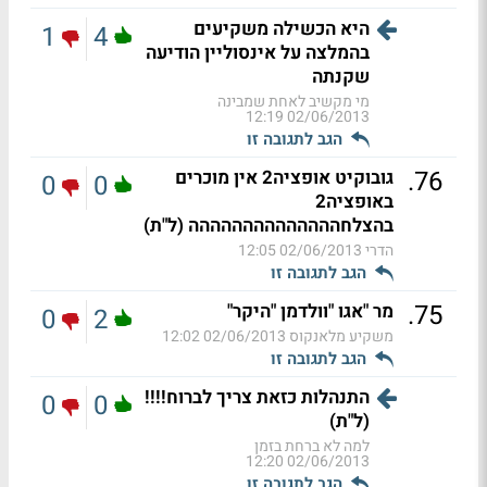
היא הכשילה משקיעים
1
4
בהמלצה על אינסוליין הודיעה
שקנתה
מי מקשיב לאחת שמבינה
02/06/2013 12:19
הגב לתגובה זו
.
76
גובוקיט אופציה2 אין מוכרים
0
0
באופציה2
בהצלחהההההההההההההה (ל"ת)
הדרי
02/06/2013 12:05
הגב לתגובה זו
.
75
מר "אגו "וולדמן "היקר"
0
2
משקיע מלאנקוס
02/06/2013 12:02
הגב לתגובה זו
התנהלות כזאת צריך לברוח!!!!
0
0
(ל"ת)
למה לא ברחת בזמן
02/06/2013 12:20
הגב לתגובה זו