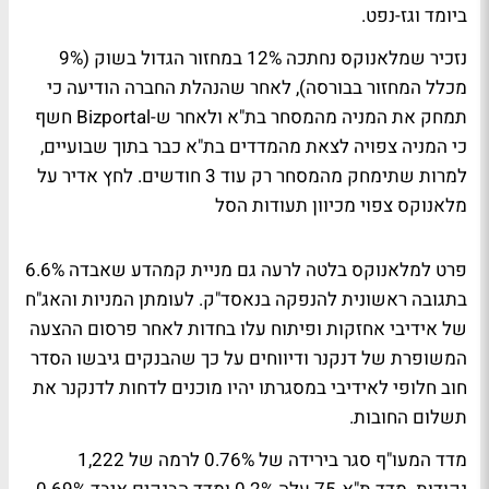
ביומד וגז-נפט.
נזכיר שמלאנוקס נחתכה 12% במחזור הגדול בשוק (9%
מכלל המחזור בבורסה), לאחר שהנהלת החברה הודיעה כי
תמחק את המניה מהמסחר בת"א ולאחר ש-Bizportal חשף
כי המניה צפויה לצאת מהמדדים בת"א כבר בתוך שבועיים,
למרות שתימחק מהמסחר רק עוד 3 חודשים.
לחץ אדיר על
מלאנוקס צפוי מכיוון תעודות הסל
פרט למלאנוקס בלטה לרעה גם מניית קמהדע שאבדה 6.6%
בתגובה ראשונית להנפקה בנאסד"ק. לעומתן המניות והאג"ח
של אידיבי אחזקות ופיתוח עלו בחדות לאחר פרסום ההצעה
המשופרת של דנקנר ודיווחים על כך שהבנקים גיבשו הסדר
חוב חלופי לאידיבי במסגרתו יהיו מוכנים לדחות לדנקנר את
תשלום החובות.
מדד המעו"ף סגר בירידה של 0.76% לרמה של 1,222