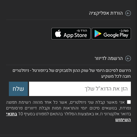
הורדת אפליקציה
הרשמה לדיוור
הירשם לסיכום היומי של שוק ההון ולמבזקים של ביזפורטל - ניוזלטרים
חובה לכל משקיע
אני מאשר קבלת שני ניוזלטרים, אשר כל אחד מהווה רשימת תפוצה
נפרדת, בנושאים סיכום יומי והתראות חמות וקבלת דיוורים פרסומיים
בדואר אלקטרוני ו/ או באמצעות הסלולר בהתאם למפורט בסעיף 10
בתנאי
השימוש