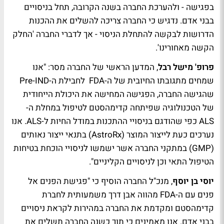
בפגישה - ולהערכת החברה בשנה הקרובה, תחל בניסויים
בבני אדם. נדגיש כי החברה צריכה להשלים את ההכנות
הדרושות לבקשה להתחלת הניסוי - אך לדברי החברה 'החלק
הקשה מאחורינו'.
פרופ' מישל רבל
, המדען הראשי של החברה מסר: "אנו
שמחים מתגובתו החיובית של ה-FDA לחבילת ה-Pre-IND
שהגישה החברה, הפגישה המחישה את היכולת הייחודית
של הטכנולוגיה שפיתחה קדימהסטם לטיפול במחלת ה-
ALS כפי שהודגם בניסויי ההתכנות במודל החיות ל-ALS. אנו
נערכים כעת לייצור המוצר (AstroRx) בתנאי ייצור נאותים
(GMP) במתקני החברה אשר ישמשו לניסויי הוכחת בטיחות
הטיפול התאי וכן לניסויים הקליניים".
יוסי בן יוסף
, מנכ"ל החברה הוסיף כי "פגישת הפנים אל
פנים עם ה-FDA מהווה אבן דרך משמעותית לחברת
קדימהסטם ומקדמת את החברה במהירות לקראת ניסויים
בבני אדם. אנו מאמינים כי תוך כשנה החברה תשלים את