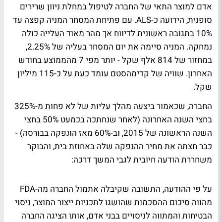
אדם למוצר התאי של החברה לטיפול במחלת ניוון שרירים
סופנית, הידועה כ-ALS. עם פתיחת המסחר המניה קפצה עד
10% בתגובה ראשונית לדיווח אך מהר מאוד העלייה כולה
נמחקה. המניה סיימה את יום המסחר בעליה של 2.25%,
במחזור של 814 אלף שקל - יותר מפי 7 מהממוצע בחודש
האחרון. שוויה של קדימהסטם עומד כעת על כ-115 מיליון
שקל.
החברה, שכאמור ביצעה מהלך עליות של לא פחות מ-325%
בחצי השנה האחרונה (לאחר שנחתכה בכמעט 50% בחצי
השנה הראשונה של 2015, וב-60% מאז הונפקה בבורסה) -
כבר חצתה את מחיר ההנפקה שלה באחוזת בית, והבוקר
משחררת הודעה חיובית לגבי המשך דרכה:
על פי ההודעה, התשובה שקיבלה אתמול החברה מה-FDA
מהווה סיכום ההסכמות שהושגו לתכניות ייצור המוצר, ניסוי
הבטיחות והמתווה לניסויים בבני אדם, אותו הציגה החברה