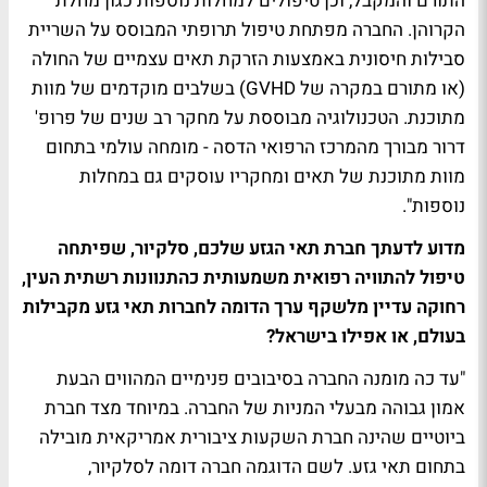
התורם והמקבל, וכן טיפולים למחלות נוספות כגון מחלת
הקרוהן. החברה מפתחת טיפול תרופתי המבוסס על השריית
סבילות חיסונית באמצעות הזרקת תאים עצמיים של החולה
(או מתורם במקרה של GVHD) בשלבים מוקדמים של מוות
מתוכנת. הטכנולוגיה מבוססת על מחקר רב שנים של פרופ'
דרור מבורך מהמרכז הרפואי הדסה - מומחה עולמי בתחום
מוות מתוכנת של תאים ומחקריו עוסקים גם במחלות
נוספות".
מדוע לדעתך חברת תאי הגזע שלכם, סלקיור, שפיתחה
טיפול להתוויה רפואית משמעותית כהתנוונות רשתית העין,
רחוקה עדיין מלשקף ערך הדומה לחברות תאי גזע מקבילות
בעולם, או אפילו בישראל?
"עד כה מומנה החברה בסיבובים פנימיים המהווים הבעת
אמון גבוהה מבעלי המניות של החברה. במיוחד מצד חברת
ביוטיים שהינה חברת השקעות ציבורית אמריקאית מובילה
בתחום תאי גזע. לשם הדוגמה חברה דומה לסלקיור,