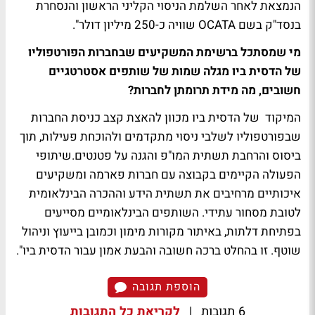
הנמצאת לאחר השלמת הניסוי הקליני הראשון והנסחרת
בנסד"ק בשם OCATA שוויה כ-250 מיליון דולר".
מי שמסתכל ברשימת המשקיעים שבחברות הפורטפוליו
של הדסית ביו מגלה שמות של שותפים אסטרטגיים
חשובים, מה מידת תרומתן לחברות?
המיקוד של הדסית ביו מכוון להאצת קצב כניסת החברות
שבפורטפוליו לשלבי ניסוי מתקדמים ולהוכחת פעילות, תוך
ביסוס והרחבת תשתית המו"פ והגנה על פטנטים.שיתופי
הפעולה הקיימים בקבוצה עם חברות פארמה ומשקיעים
איכותיים מרחיבים את תשתית הידע וההכרה הבינלאומית
לטובת מסחור עתידי. השותפים הבינלאומיים מסייעים
בפתיחת דלתות, באיתור מקורות מימון וכמובן בייעוץ וניהול
שוטף. זו בהחלט ברכה חשובה והבעת אמון עבור הדסית ביו".
הוספת תגובה
6 תגובות
|
לקריאת כל התגובות