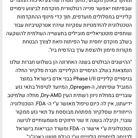
ומחקר באופן מקצועי, מתוך מטרה שהיצע ואיכות המוצרים
שבפיתוח יאפשר פנייה רגולטורית מוקדמת לביצוע ניסויים
קליניים במסלולים מועדפים, תוך כדי מינוף ההתקדמות
הטכנולוגית להזדמנויות עסקיות שיהיו אטרקטיביות עבור
שותפים פוטנציאליים מובילים בתעשייה העולמית להשקעה
בשלב מוקדם יחסית של הפיתוח וזאת לצורך הבטחת
מקורות מימון ולהצפת ערך בהדסית ביו".
"ההישגים הבולטים בשנה האחרונה הן בשלוש חברות שלנו
הנמצאות בשלב הניסויים הקליניים: חברת סלקיור החלה
בניסויים קליניים Phase I/II בבני אדם בישראל במוצר
המוביל שפיתחה, ה-Opregen, המיועד לטיפול בתאי גזע
עובריים במחלת ניוון רשתית העין Dry-AMD, מחלה שלמיטב
ידיעתנו, אין לה כיום טיפול מאושר ע"י ה- FDA. הטכנולוגיה
הייחודית שסלקיור מפתחת מבוססת על תאי גזע ממקור
עוברי, וקיבלה בשנה זו שני חיזוקים משמעותיים לגישה
הטכנולוגית ע"י אישור ה- FDA ומשרד הבריאות בישראל
לכניסה לניסויים קליניים וע"י קבלת פטנט בארה"ב".