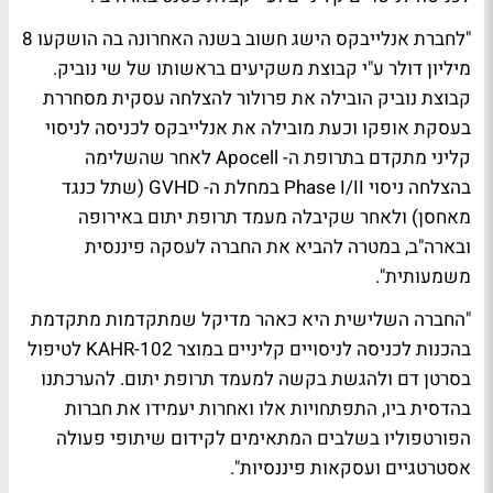
"לחברת אנלייבקס הישג חשוב בשנה האחרונה בה הושקעו 8
מיליון דולר ע"י קבוצת משקיעים בראשותו של שי נוביק.
קבוצת נוביק הובילה את פרולור להצלחה עסקית מסחררת
בעסקת אופקו וכעת מובילה את אנלייבקס לכניסה לניסוי
קליני מתקדם בתרופת ה- Apocell לאחר שהשלימה
בהצלחה ניסוי Phase I/II במחלת ה- GVHD (שתל כנגד
מאחסן) ולאחר שקיבלה מעמד תרופת יתום באירופה
ובארה"ב, במטרה להביא את החברה לעסקה פיננסית
משמעותית".
"החברה השלישית היא כאהר מדיקל שמתקדמות מתקדמת
בהכנות לכניסה לניסויים קליניים במוצר KAHR-102 לטיפול
בסרטן דם ולהגשת בקשה למעמד תרופת יתום. להערכתנו
בהדסית ביו, התפתחויות אלו ואחרות יעמידו את חברות
הפורטפוליו בשלבים המתאימים לקידום שיתופי פעולה
אסטרטגיים ועסקאות פיננסיות".