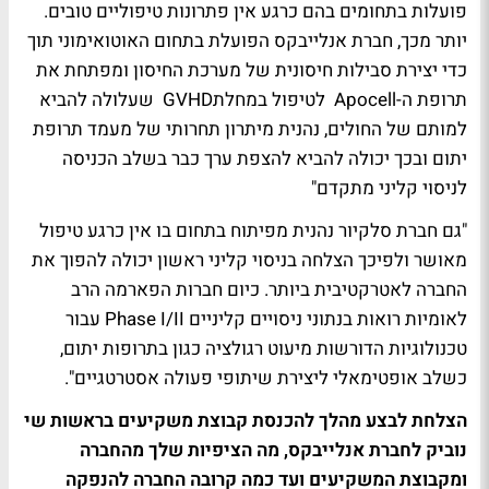
פועלות בתחומים בהם כרגע אין פתרונות טיפוליים טובים.
יותר מכך, חברת אנלייבקס הפועלת בתחום האוטואימוני תוך
כדי יצירת סבילות חיסונית של מערכת החיסון ומפתחת את
תרופת ה-Apocell לטיפול במחלתGVHD שעלולה להביא
למותם של החולים, נהנית מיתרון תחרותי של מעמד תרופת
יתום ובכך יכולה להביא להצפת ערך כבר בשלב הכניסה
לניסוי קליני מתקדם"
"גם חברת סלקיור נהנית מפיתוח בתחום בו אין כרגע טיפול
מאושר ולפיכך הצלחה בניסוי קליני ראשון יכולה להפוך את
החברה לאטרקטיבית ביותר. כיום חברות הפארמה הרב
לאומיות רואות בנתוני ניסויים קליניים Phase I/II עבור
טכנולוגיות הדורשות מיעוט רגולציה כגון בתרופות יתום,
כשלב אופטימאלי ליצירת שיתופי פעולה אסטרטגיים".
הצלחת לבצע מהלך להכנסת קבוצת משקיעים בראשות שי
נוביק לחברת אנלייבקס, מה הציפיות שלך מהחברה
ומקבוצת המשקיעים ועד כמה קרובה החברה להנפקה