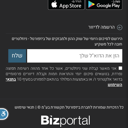
הרשמה לדיוור
הירשם לסיכום היומי של שוק ההון ולמבזקים של ביזפורטל - ניוזלטרים
חובה לכל משקיע
אני מאשר קבלת שני ניוזלטרים, אשר כל אחד מהווה רשימת תפוצה
נפרדת, בנושאים סיכום יומי והתראות חמות וקבלת דיוורים פרסומיים
בדואר אלקטרוני ו/ או באמצעות הסלולר בהתאם למפורט בסעיף 10
בתנאי
השימוש
כל הזכויות שמורות לחברת ביזפורטל תקשורת בע"מ ©
|
תנאי שימוש