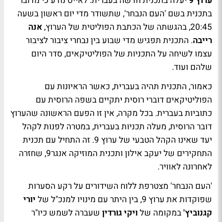
ערוץ 9
יעלה בתכנית חדשה בעברית. לאייס נודע כי מדובר
בתכנית בשם 'העם הנבחר', שתשודר מדי יום ראשון בשעה
20:45, בהגשתה של הכתבת הפוליטית של הערוץ,
אנה
רייבה
. התכנית תפגיש מדי שבוע בין נבחרי ציבור לציבור
עצמו לשיחה על התכניות של הפוליטיקאים, סדר היום
שלהם ועוד.
כאמור, התכנית תהיה בעברית, כאשר הראיונות עם
הפוליטיקאים דוברי רוסית יתקיים בשפה הרוסית עם
כתוביות בעברית. בכל מקרה, אין זו הפעם הראשונה שהערוץ
דובר הרוסית, מעלה תכניות בעברית, במטרה לפנות לקהל
יעד שאינו הקהל הטבעי של ערוץ 9. זה התחיל עם תכנית
התחקירים של יעקב אילון ותכנית המוזיקה אנגר9, שחזרה
לאחרונה לאוויר.
'העם הנבחר' מצטרפת ללוח השידורים על רקע הסערות
שפוקדות את ערוץ 9, בין היתר עם מינויו למנכ"ל של
יורי
קגנוביץ'
במקומה של
ויקי גורדין
שעברה לשמש כיו"ר