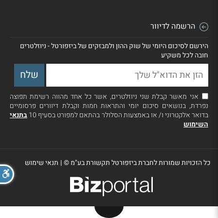
הרשמה לדיוור
הירשם לסיכום היומי של שוק ההון ולמבזקים של ביזפורטל - ניוזלטרים
חובה לכל משקיע
אני מאשר קבלת שני ניוזלטרים, אשר כל אחד מהווה רשימת תפוצה
נפרדת, בנושאים סיכום יומי והתראות חמות וקבלת דיוורים פרסומיים
בדואר אלקטרוני ו/ או באמצעות הסלולר בהתאם למפורט בסעיף 10
בתנאי
השימוש
כל הזכויות שמורות לחברת ביזפורטל תקשורת בע"מ ©
|
תנאי שימוש