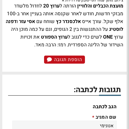
צילום: מתוך עמוד הפייסובק של רדיו ת"א
מועצת הכבלים והלוויין
הורתה ל
ערוץ 20
לחדול מלשדר
מבזקי חדשות, חודש לאחר שקנסה אותה בעניין אחר ב-100
אלף שקל. עורך אייס
אלכסנדר כץ
שוחח עם
אסי עזר
ו
דפנה
לוסטיג
על ההתנגשות בין 2 הגופים, וגם על כמה מוכן היה
ערוץ
ONE
לשים כדי לגנוב ל
ערוץ הספורט
את זכויות
השידור של הליגה הספרדית. רמז: הרבה מאד.
הוספת תגובה
תגובות לכתבה:
הגב לכתבה
שם המגיב
*