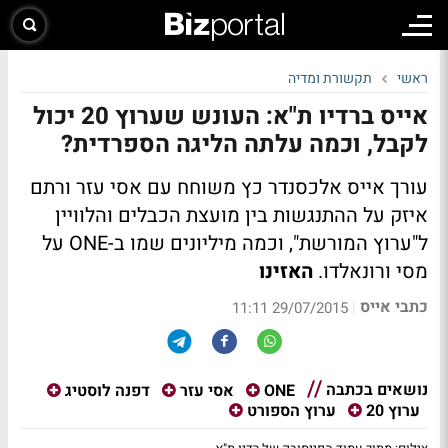
ראשי
תקשורת ומדיה
אייס ברדיו ת"א: העונש שערוץ 20 יכול
לקבל, וכמה עלתה הליגה הספרדית?
עורך אייס אלכסנדר כץ משוחח עם אסי עזר ורתם
איזק על ההתנגשות בין מועצת הכבלים והלוויין
ל"ערוץ המורשת", וכמה מיליונים שמו ב-ONE על
מסי ורונאלדו.
האזינו
כתבי אייס
|
29/07/2015 11:11
נושאים בכתבה
ONE
אסי עזר
דפנה לוסטיג
ערוץ 20
ערוץ הספורט