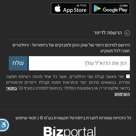
הרשמה לדיוור
הירשם לסיכום היומי של שוק ההון ולמבזקים של ביזפורטל - ניוזלטרים
חובה לכל משקיע
אני מאשר קבלת שני ניוזלטרים, אשר כל אחד מהווה רשימת תפוצה
נפרדת, בנושאים סיכום יומי והתראות חמות וקבלת דיוורים פרסומיים
בדואר אלקטרוני ו/ או באמצעות הסלולר בהתאם למפורט בסעיף 10
בתנאי
השימוש
כל הזכויות שמורות לחברת ביזפורטל תקשורת בע"מ ©
|
תנאי שימוש