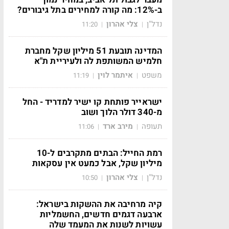
ב-12%: מה קורה למחירים בתל גיבורים?
נדל"ן
צלי אהרון
11:20
|
|
המדינה תובעת 51 מיליון שקל מחברת
חלמיש המשותפת לה ולעיריית ת"א
משפט
איתמר לוין
11:19
|
|
ישראייר פותחת קו ישיר למדריד - החל
מ-340 דולר הלוך ושוב
תעופה
מירב ארד
11:06
|
|
רמת החייל: הבתים מתקרבים ל-10
מיליון שקל, אבל כמעט אין עסקאות
נדל"ן
צלי אהרון
10:50
|
|
קיה מרחיבה את ההשקות בישראל:
ארבעה דגמים חדשים, החשמליות
עשויות לשנות את המעמד שלה