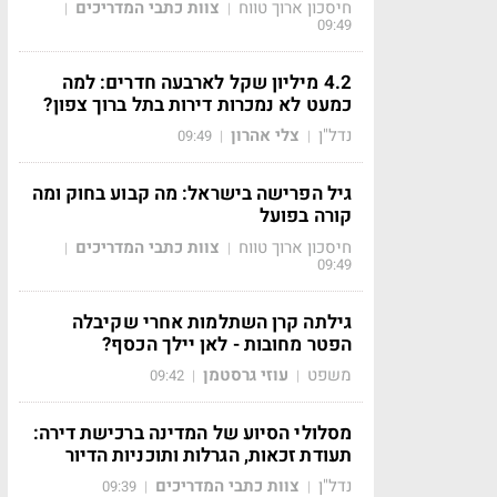
חיסכון ארוך טווח
צוות כתבי המדריכים
|
|
09:49
4.2 מיליון שקל לארבעה חדרים: למה
כמעט לא נמכרות דירות בתל ברוך צפון?
נדל"ן
צלי אהרון
09:49
|
|
גיל הפרישה בישראל: מה קבוע בחוק ומה
קורה בפועל
חיסכון ארוך טווח
צוות כתבי המדריכים
|
|
09:49
גילתה קרן השתלמות אחרי שקיבלה
הפטר מחובות - לאן יילך הכסף?
משפט
עוזי גרסטמן
09:42
|
|
מסלולי הסיוע של המדינה ברכישת דירה:
תעודת זכאות, הגרלות ותוכניות הדיור
נדל"ן
צוות כתבי המדריכים
09:39
|
|