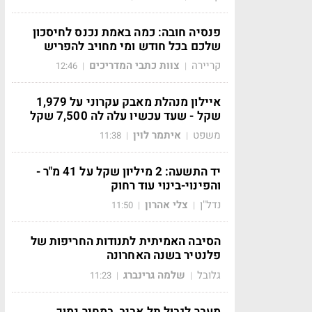
פנסיה חובה: כמה באמת נכנס לחיסכון
שלכם בכל חודש ומי מחויב להפריש
קריירה
צוות כתבי המדריכים
12:46
|
|
איילון מנהלת מאבק עקרוני על 1,979
שקל - שעד עכשיו עלה לה 7,500 שקל
משפט
איתמר לוין
11:38
|
|
יד התשעה: 2 מיליון שקל על 41 מ"ר -
והפינוי-בינוי עוד רחוק
נדל"ן
צלי אהרון
11:50
|
|
הסיבה האמיתית לתנודות החריפות של
פלנטיר בשנה האחרונה
גלובל
שלמה גרינברג
11:23
|
|
מעבר לגבול תל אביב, במחיר נמוך