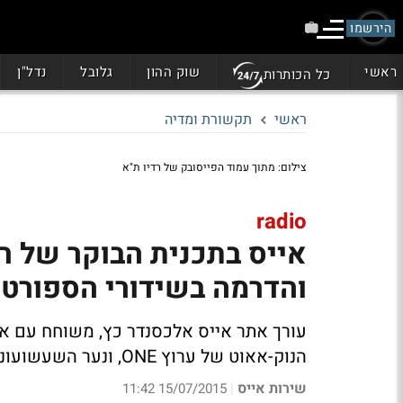
הירשמו
ראשי
שוק ההון
גלובל
נדל"ן
כל הכותרות
ראשי
תקשורת ומדיה
צילום: מתוך עמוד הפייסובק של רדיו ת"א
radio
אייס בתכנית הבוקר של רד
והדרמה בשידורי הספורט
עורך אתר אייס אלכסנדר כץ, משוחח עם אסי
הנוק-אאוט של ערוץ ONE, ונער השעשועונים אברי גלעד.
שירות אייס
15/07/2015 11:42
|