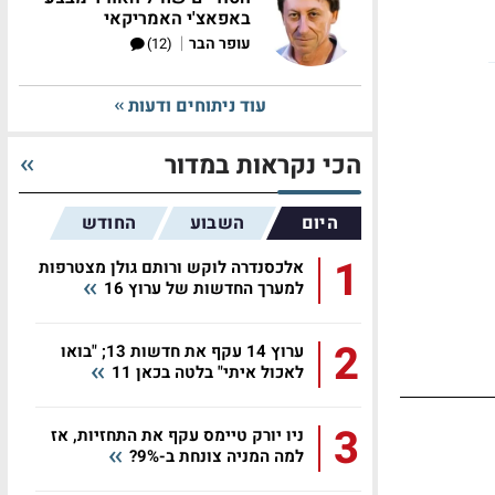
באפאצ'י האמריקאי
|
עופר הבר
(12)
עוד ניתוחים ודעות
הכי נקראות במדור
היום
השבוע
החודש
1
אלכסנדרה לוקש ורותם גולן מצטרפות
למערך החדשות של ערוץ 16
2
ערוץ 14 עקף את חדשות 13; "בואו
לאכול איתי" בלטה בכאן 11
3
ניו יורק טיימס עקף את התחזיות, אז
למה המניה צונחת ב-9%?