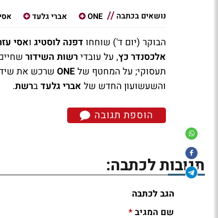
נושאים בכתבה
ONE
אברי גלעד
אסי 
הבוקר (יום ד') שוחחו
דפנה לוסטיג
ו
אסי עז
אלכסנדר כץ
, על עובדי
רשות השידור
שחיים 
תעסוקי; על המחטף של
ONE
שרכש את שידור
והשעשועון החדש של
אברי גלעד
ב
רשת
.
הוספת תגובה
תגובות לכתבה:
הגב לכתבה
*
שם המגיב