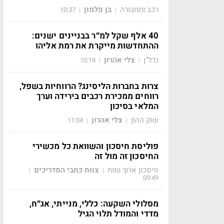
רכב ותחבורה
בן פלמון
10:37
|
|
40 אלף שקל למ״ר בבניינים ישנים:
ההתחדשות מייקרת את רמת אליהו
נדל"ן
צלי אהרון
10:19
|
|
צרות בחברות הליסינג? הרווחיות בשפל,
רווחים ממכירת רכבים בירידה וערך
המלאי בסיכון
שוק ההון
צלי אהרון
11:04
|
|
פוליסת חיסכון והשוואת כל מכשירי
החיסכון זה מול זה
חיסכון ארוך טווח
צוות כתבי המדריכים
|
|
09:49
מסלולי השקעה: כללי, מנייתי, אג״ח,
מדדי והמודל תלוי הגיל