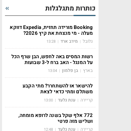
כותרות מתגלגלות
Booking מורידה תחזית, Expedia דווקא
מעלה - מי מנצחת את קיץ 2026?
גלובל
מירב ארד
13:28
|
|
רשות המסים באה לחפש, הבן שרף הכל
על המנגל - האב ברח ל-3 שבועות
בארץ
בן פלמון
13:04
|
|
להישאר או להשתחרר? מתי הקבע
משתלם ומתי כדאי לצאת
קריירה
ענת גלעד
13:00
|
|
772 אלף שקל בשנה לרופא מומחה,
ושליש מזה פרטי
קריירה
ענת גלעד
12:48
|
|