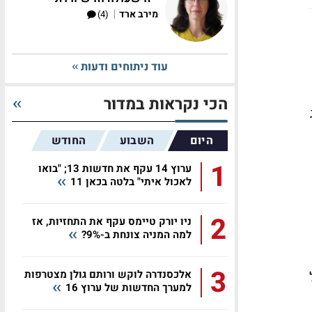
|
מירב ארד
(4)
עוד ניתוחים ודעות
הכי נקראות במדור
היום
השבוע
החודש
1
ערוץ 14 עקף את חדשות 13; "בואו
לאכול איתי" בלטה בכאן 11
2
ניו יורק טיימס עקף את התחזיות, אז
למה המניה צונחת ב-9%?
3
אלכסנדרה לוקש ורותם גולן מצטרפות
למערך החדשות של ערוץ 16