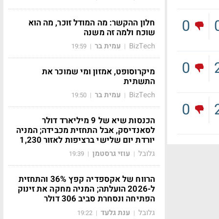
0
חלון ההקשר: מה המודל זוכר, מה הוא
שוכח ולמה זה משנה
BizTech
עמית בר
19:59
|
|
0
מיקרוסופט, אמזון ומי שמוכר את
התשתית
BizTech
עמית בר
19:50
|
|
0
הכנסות שיא של 9 מיליארד דולר
לסאנדיסק, אבל התחזית מכבידה; המניה
יורדת יום שלישי ברציפות לאזור 1,230
גלובל
עוזי גרסטמן
19:39
|
|
הרווח של אקספדיה קפץ 36% והתחזית
ל-2026 הועלתה; המניה מחקה את זינוק
הפתיחה ונסחרת סביב 306 דולר
גלובל
ענת גלעד
19:22
|
|