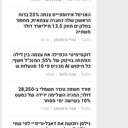
האניוול אירוספייס צנחה 23% בדוח
הראשון שלה כחברה עצמאית; מחסור
בחלקים מחק 13.5 מיליארד דולר
משוויה
גלובל
עוזי גרסטמן
18:16
|
|
דוקסימיטי הכפילה את עצמה בין לילה
ונפתחה בזינוק של 55%; המנכ״ל חשף:
כל חיפוש AI מכניס פי 10 מהעלות ש
גלובל
ענת גלעד
18:04
|
|
פורד חשפה טנדר חשמלי ב-28,350
דולר; המניה השלימה ירידה של כמעט
10% בשישה ימי מסחר
גלובל
עוזי גרסטמן
17:52
|
|
נילסן רוכשת את דאבל-וריפיי לפי שווי