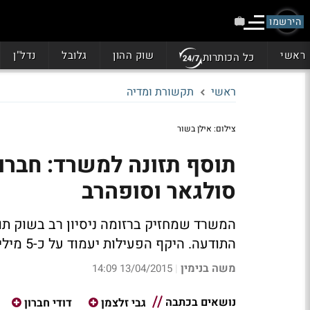
הירשמו
ראשי
שוק ההון
גלובל
נדל"ן
כל הכותרות
ראשי
תקשורת ומדיה
צילום: אילן בשור
תוסף תזונה למשרד: חברו
סולגאר וסופהרב
המשרד שמחזיק ברזומה ניסיון רב בשוק תו
התודעה. היקף הפעילות יעמוד על כ-5 מיליון שקלים
משה בנימין
13/04/2015 14:09
|
נושאים בכתבה
גבי זלצמן
דודי חברון