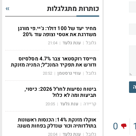
כותרות מתגלגלות
מחיר יעד של 100 דולר: ג'יי.פי מורגן
משדרגת את אטסי וצופה עוד 20%
גלובל
ענת גלעד
21:04
|
|
מייסד רוקסטאר צבר 4.7% מסלסיוס
ודורש את תפקיד המנכ״ל; המניה מזנקת
גלובל
עוזי גרסטמן
20:52
|
|
ה
ביטוח נסיעות לחו"ל 2026: כיסוי,
תביעות ומה לא כלול
קריירה
ענת גלעד
20:05
|
|
אוקלו מזנקת 14%: הכנסות ראשונות
0
בתולדותיה וכור שנדלק בפחות משנה
גלובל
ענת גלעד
20:04
|
|