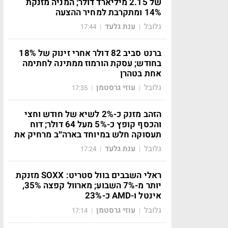
של 2.15 מיליארד דולר; המניה מזנקת
14% ומתקרבת למחיר ההצעה
גלובל
ענת גלעד
17:44
|
|
ברנט סביב 82 דולר אחרי זינוק של 18%
בחודש; עסקת הורמוז ממתינה לחתימה
אחת בטהרן
גלובל
עוזי גרסטמן
17:35
|
|
הזהב מזנק כ-2% לשיא של חודש וחצי
והכסף קופץ כ-5% מעל 64 דולר; דוח
תעסוקה חלש במיוחד בארה״ב מרחיק את
גלובל
ענת גלעד
17:24
|
|
ראלי השבבים בוול סטריט: SOXX מזנקת
יותר מ-7% השבוע; מארוול קפצה 35%,
אינטל ו-AMD כ-23%
גלובל
עוזי גרסטמן
17:14
|
|