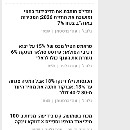
וונדי'ס חותכת את הדיבידנד בחצי
ומושכת את תחזית 2026; המכירות
בארה״ב צנחו 7%
גלובל
עוזי גרסטמן
19:09
|
|
טראמפ הטיל מכס של 15% על יבוא
רכיבי הסולאר; פירסט סולאר מזנקת 6%
וגוררת את הענף כולו לראלי
גלובל
ענת גלעד
18:58
|
|
הכנסות זילו זינקו 18% אבל המניה צנחה
עד 13%; אברקור חתכה את מחיר היעד
מ-80 ל-40 דולר
גלובל
עוזי גרסטמן
18:40
|
|
מכרו בשמועה, קנו בידיעה: מניות ב-100
מיליארד הוצפו וספייס X דווקא זינקה
ניתוחים ודעות
ענת גלעד
18:28
|
|