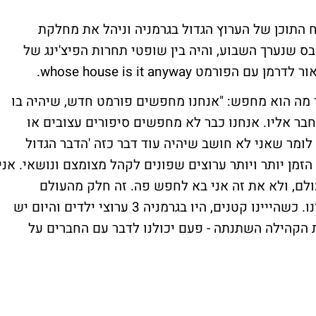
טרטגיית פיתוח התוכן של הערוץ הגדול בגרמניה וניהל את מחלקת
כנס MAD של העיתון גלובס שנערך השבוע, והיה בין שופטי תחרות הפיצ'ינג של
רמט whose house is it anyway.
 מה הוא מחפש: "אנחנו מחפשים פורמט חדש, שיהיה בו
בר אליו. אנחנו כבר לא מחפשים סיפורים עצובים או
ב לומר שאני לא חושב שיהיה עוד דבר כזה 'הדבר הגדול
 הזמן יותר ויותר ערוצים שפונים לקהל מצומצם ונושאי. אני
לם, ולא את זה אני בא לחפש פה. זה חלק מהעולם
המשתנה, ואני חושב שזה גם אומר משהו עלינו. כשהייינו קטנים, היו בגרמניה 3 ערוצי ילדים והיום יש
ה הזאת הקהילה השתנתה - פעם יכולנו לדבר עם החברים על