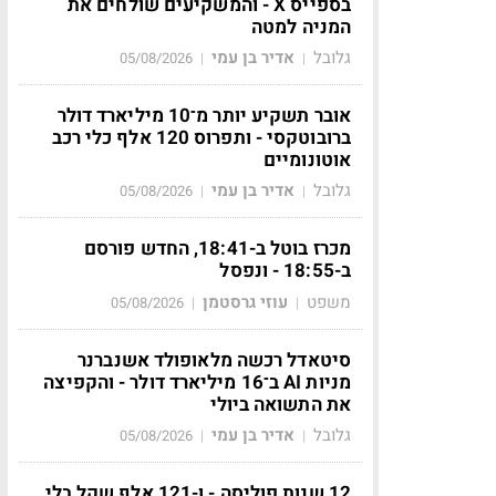
בספייס X - והמשקיעים שולחים את
המניה למטה
גלובל
אדיר בן עמי
05/08/2026
|
|
אובר תשקיע יותר מ־10 מיליארד דולר
ברובוטקסי - ותפרוס 120 אלף כלי רכב
אוטונומיים
גלובל
אדיר בן עמי
05/08/2026
|
|
מכרז בוטל ב-18:41, החדש פורסם
ב-18:55 - ונפסל
משפט
עוזי גרסטמן
05/08/2026
|
|
סיטאדל רכשה מלאופולד אשנברנר
מניות AI ב־16 מיליארד דולר - והקפיצה
את התשואה ביולי
גלובל
אדיר בן עמי
05/08/2026
|
|
12 שנות פוליסה - ו-121 אלף שקל בלי