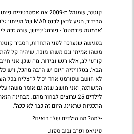
קוטנר, שמנהל מ-2009 את אס
הבידור, הגיע לכאן ל
'ארמוזה פורמטס' - פורמג'יניישן, שבה זכה ליאור לדרמן עם הפו
בפגישה שנערכה לפני התחרות, הסביר קוטנר
משהו אמיתי וגם משהו מוכר, שיהיה קל להתח
קורעי לב, אלא רגש ובידור. מה שכן, אני חיי
הבא'. בטלוויזיה היום יש הרבה מהכל, ויש כל
לא חושב שפורמט אחד יכול להצליח בכל העו
לילדים 25 ערוצים לבחור מהם. מבחינ
התכניות שראינו, היום זה כבר לא ככה".
-למה? מה הילדים שלך רואים?
פיניאס
ו
פרב
ו
בוב ספוג
.