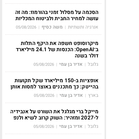
הסכמה על מסלול זמני בהורמוז: מה זה
עושה למחיר החבית ולביטוח המכליות
אנרגיה ותשתיות
משה כסיף
05/08/2026
|
|
מיקרוסופט חשפה את היקף התלות
ב־OpenAI: הכנסות של 24.1 מיליארד
דולר בשנה
גלובל
אדיר בן עמי
05/08/2026
|
|
אופציות ב-150 מיליארד שקל תקועות
בהייטק: כך מתכננים באוצר למסות אותן
בארץ
אדיר בן עמי
05/08/2026
|
|
מייקל ברי מגלגל את השורט על אנבידיה
ל-2027 ומזהיר: השוק קרוב לשיא ולנפ
גלובל
אדיר בן עמי
05/08/2026
|
|