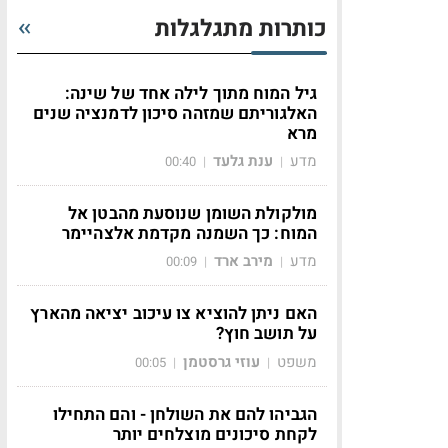
כותרות מתגלגלות
גיל המוח מתוך לילה אחד של שינה:
האלגוריתם שמזהה סיכון לדמנציה שנים
מרא
מדע
ענת גלעד
00:40
|
|
מולקולת השומן שנוסעת מהבטן אל
המוח: כך השמנה מקדמת אלצהיימר
מדע
מירב ארד
00:09
|
|
האם ניתן להוציא צו עיכוב יציאה מהארץ
על תושב חוץ?
משפט
עוזי גרסטמן
00:05
|
|
הגביהו להם את השולחן - והם התחילו
לקחת סיכונים מוצלחים יותר