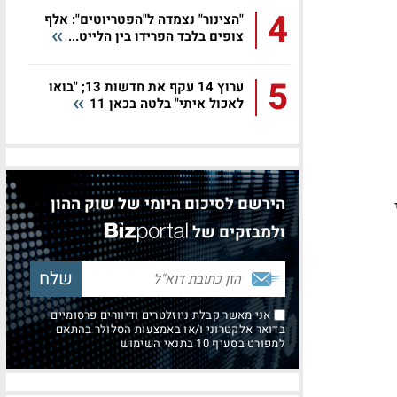
4
"הצינור" נצמדה ל"הפטריוטים": אלף
צופים בלבד הפרידו בין הלייט...
5
ערוץ 14 עקף את חדשות 13; "בואו
לאכול איתי" בלטה בכאן 11
הירשם לסיכום היומי של שוק ההון
ולמבזקים של
אני מאשר קבלת ניוזלטרים ודיוורים פרסומיים
בדואר אלקטרוני ו/או באמצעות הסלולר בהתאם
למפורט בסעיף 10 בתנאי השימוש