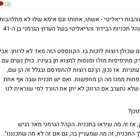
(3)
בות ריאליטי - אשתו, אחותו וגם אימא שלו לא מתלהבות
בכלל מהז'אנר שקוטנר אחראי עליו ב-RTL. מנהל תכניות הבידור והריאליטי בשל הערוץ הגרמני בן ה-41
ם שכולן רוצות לזכות בו. הקונספט הזה מאד לא לרוחן. אבל
רק מתיפיפות מולו ומנסות למצוא חן בעיניו. כולן נשים עם
תניות. אז נכון, הן גם רוצות להתפרסם ובגלל זה הן שם,
 פחות ממנו מה הן מחפשות. ואם יש תכנית שבה אף אחת
שלא נתערב אם הרווק לא יתן את הוורד למי שנראית לנו
וכן?
, אז זה מה שיראו בתכנית. הקהל הגרמני מאד רגיש
התכנית, זה מה שמעניין בה, גם אם זה לא מה שתכנננו".