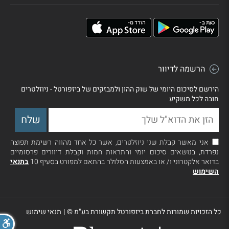
הרשמה לדיוור
הירשם לסיכום היומי של שוק ההון ולמבזקים של ביזפורטל - ניוזלטרים
חובה לכל משקיע
אני מאשר קבלת שני ניוזלטרים, אשר כל אחד מהווה רשימת תפוצה
נפרדת, בנושאים סיכום יומי והתראות חמות וקבלת דיוורים פרסומיים
בדואר אלקטרוני ו/ או באמצעות הסלולר בהתאם למפורט בסעיף 10
בתנאי
השימוש
כל הזכויות שמורות לחברת ביזפורטל תקשורת בע"מ ©
|
תנאי שימוש