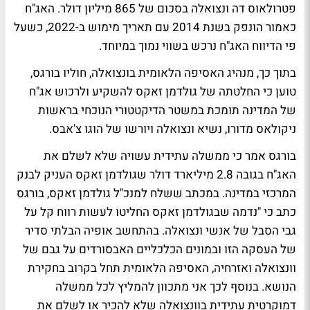
פטרולאוס דה ונצואלה בסכום של 865 מיליון דולר. האג"ח
כאמור הונפק בשנת 2014 עם תאריך מימוש ב-2022, כשעל
פי הדיווח האג"ח נרכש בשווי נמוך במיוחד.
בתוך כך, מנהיג האסיפה הלאומית בונצואלה, חוליו בורגס,
טוען כי החלטתה של גולדמן זאקס להשקיע ולרכוש אג"ח
של המדינה תומכת במשטר הדיקטטורי הנוכחי בראשות
ניקולאס מדורו, נשיא ונצואלה ויורשו של הוגו צ'אבס.
בורגס אמר כי ממשלה עתידית עשויה שלא לשלם את
האג"ח בגובה 2.8 מיליארד דולר שגולדמן זאקס העניק לבנק
המרכזי במדינה. במכתב ששלח למנכ"ל גולדמן זאקס, בורגס
כתב כי "נדמה שבגולדמן זאקס החליטו לעשות רווח קל על
גבי הסבל של אנשי ונצואלה. בהתחשב אופיה הבלתי סדיר
של העסקה הזו ובמונים הכלכליים האבסורדים על גבם של
וונצואלה ואזרחיה, האסיפה הלאומית תחל בקרוב בחקירת
הנושא. בנוסף לכך אני מתכוון להמליץ לכל ממשלה
דמוקרטית עתידית בוונצואלה שלא להכיר או לשלם את