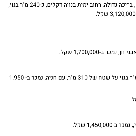
דו-משפחתי כבן 15 מושקע ומשופץ קומפלט, בריכה גדולה, רחוב ימית בנווה דקלים, כ-240 מ"ר בנוי,
צמוד קרקע 4.5 חדרים ברחוב אבני חן, 130 מ"ר בנוי על שטח של 310 מ"ר, עם חניה, נמכר ב- 1.950
ל