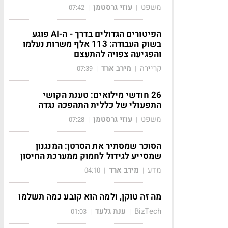
משפט
עוזי גרסטמן
07:42
|
|
הפיטורים הגדולים בדרך - ה-AI פוגע
בשוק העבודה: 113 אלף משרות נעלמו
והפגיעה צפויה להתעצם
קריירה
מירב ארד
07:39
|
|
26 חודשי מילואים: טענת הקושי
התפעולי של כללית התהפכה נגדה
משפט
עוזי גרסטמן
07:28
|
|
הסוכר שמסתיר את הסרטן: המנגנון
שמסייע לגידול לחמוק ממערכת החיסון
מדע
מירב ארד
04:10
|
|
מה זה טוקן, ולמה הוא קובע כמה תשלמו
BizTech
ענת גלעד
01:03
|
|