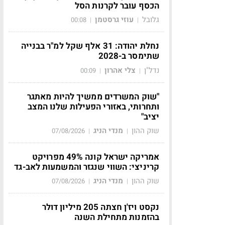
הכסף עובר לקרנות הסל
גלובל
עוזי גרסטמן
00:08
|
|
נחלת יהודה: 31 אלף שקל למ"ר בבנייה
שתימסר ב-2028
נדל"ן
צלי אהרון
00:09
|
|
"שוק המשרדים ממשיך להיות מאתגר
ותחרותי, באזורי הפעילות שלנו המצב
יציב"
שוק ההון
מנדי הניג
07/08/2026
|
|
אמריקה ישראל קונה 49% מפרויקט
קריניצי: השווי שנגזר והמשמעות לאב-גד
שוק ההון
מנדי הניג
07/08/2026
|
|
נקסט ויז'ן חצתה 205 מיליון דולר
בהזמנות מתחילת השנה