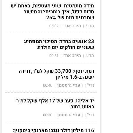
חידה מתמטית: שתי מעטפות, באחת יש
סכום כפול, איך בוחרים? והחישוב
שמבטיח רווח של 25%
מדע
מירב ארד
05:02
|
|
23 אנשים בחדר: הסיכוי המפתיע
ששניים חולקים יום הולדת
מדע
מירב ארד
00:51
|
|
רמת יוסף: 33,700 שקל למ"ר, ודירה
ישנה ב-1.6 מיליון
נדל"ן
עוזי גרסטמן
00:40
|
|
יד אליהו: פער של 17 אלף שקל למ"ר
באותו רחוב
נדל"ן
עוזי גרסטמן
00:30
|
|
116 מיליון דולר נגנבו מארנקי ביטקוין: