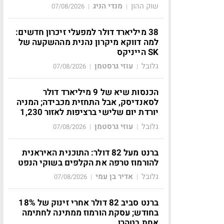
שוק ההון
מנדי הניג
07/08/2026
|
|
38 מיליארד דולר למפעלי זיכרון חדשים:
למה דווקא מיקרון נהנית מההשקעה של
SK הייניקס
גלובל
עוזי גרסטמן
07/08/2026
|
|
הכנסות שיא של 9 מיליארד דולר
לסאנדיסק, אבל התחזית מכבידה; המניה
יורדת יום שלישי ברציפות לאזור 1,230
גלובל
עוזי גרסטמן
07/08/2026
|
|
ברנט מעל 82 דולר: התוכנית האיראנית
להורמוז טרפה את הקלפים בשוקי הנפט
גלובל
אדיר בן עמי
07/08/2026
|
|
ברנט סביב 82 דולר אחרי זינוק של 18%
בחודש; עסקת הורמוז ממתינה לחתימה
אחת בטהרן