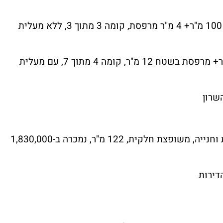
דירת 4 חדרים ברחוב יסוד המעלה בגיל עמל, 100 מ"ר+ 4 מ"ר מרפסת, קומה 3 מתוך 3, ללא מעלית
דירת 4 חדרים ברחוב הרצל במגדיאל, 108 מ"ר+ מרפסת בשטח 12 מ"ר, קומה 4 מתוך 7, עם מעלית
שרון
דירת 4 חד' ברחוב עקיבא, קומה 2, עם מעלית וחנייה, משופצת חלקית, 122 מ"ר, נמכרה ב-1,830,000
דירות