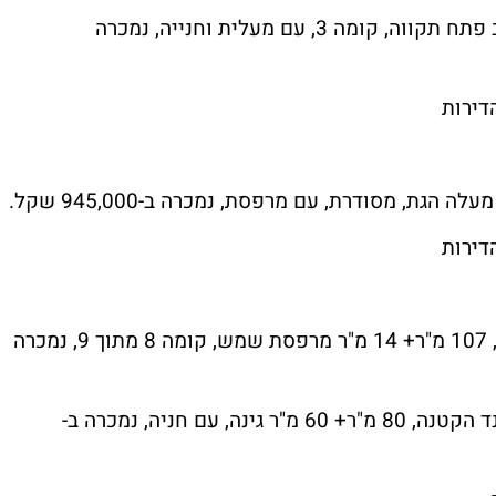
דירת 4 חד', 100 מ"ר, משופצת לחלוטין, רחוב פתח תקווה, קומה 3, עם מעלית וחנייה, נמכרה
דירות
דירות
דירת 4 חדרים ברחוב דליה רביקוביץ במצליח, 107 מ"ר+ 14 מ"ר מרפסת שמש, קומה 8 מתוך 9, נמכרה
דירת גן 3 חדרים ברחוב יאנוש קורצ'אק בהולנד הקטנה, 80 מ"ר+ 60 מ"ר גינה, עם חניה, נמכרה ב-