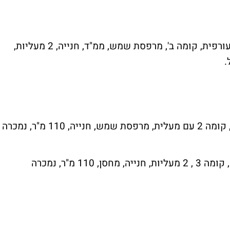
דירת 4 חד' בשכונת לב המושבה, רחוב הגיא, עורפית, קומה ב', מרפסת שמש, ממ"ד, חנייה, 2 מעליות,
דירת 4 חד' ברחוב מגיני הגליל, שכונת שרונה, קומה 2 עם מעלית, מרפסת שמש, חנייה, 110 מ"ר, נמכרה
דירת 4 חד' ברחוב הרמן מאאס, שכונת שרונה, קומה 3 , 2 מעליות, חנייה, מחסן, 110 מ"ר, נמכרה