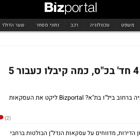
משפט
טכנולוגיה
רכב
נתוני מסחר
שער הדולר
דרשו 1.42 מ' ש' על דירת 4 חד' בכ"ס, כמה קיבלו כעבור 5
ובכמה נמכרה דירת 65 מ"R ללא מעלית וחניה ברחוב ביל"ו בת"א? Bizportal ליקט את העסקאות
(2)
ון הדירות, מדווחים על עסקאות הנדל"ן הבולטות ברחבי