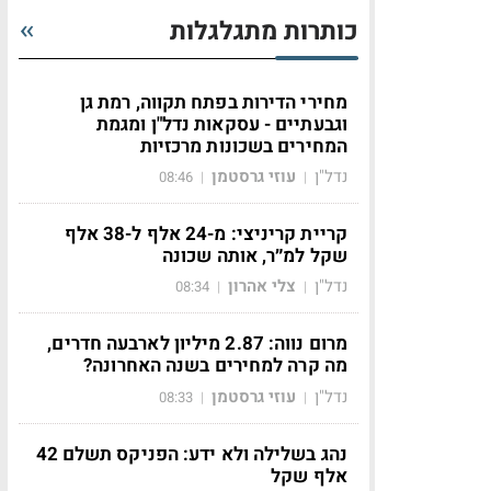
כותרות מתגלגלות
מחירי הדירות בפתח תקווה, רמת גן
וגבעתיים - עסקאות נדל"ן ומגמת
המחירים בשכונות מרכזיות
נדל"ן
עוזי גרסטמן
08:46
|
|
קריית קריניצי: מ-24 אלף ל-38 אלף
שקל למ״ר, אותה שכונה
נדל"ן
צלי אהרון
08:34
|
|
מרום נווה: 2.87 מיליון לארבעה חדרים,
מה קרה למחירים בשנה האחרונה?
נדל"ן
עוזי גרסטמן
08:33
|
|
נהג בשלילה ולא ידע: הפניקס תשלם 42
אלף שקל