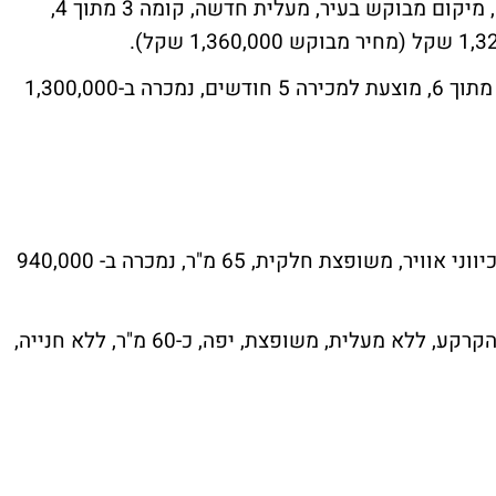
דירת 3.5 חדרים, 100 מ"ר, רחוב ששת הימים, מיקום מבוקש בעיר, מעלית חדשה, קומה 3 מתוך 4,
דירת 4 חדרים, 105 מ"ר, ברחוב ברק, קומה 5 מתוך 6, מוצעת למכירה 5 חודשים, נמכרה ב-1,300,000
דירת 2.5 חדרים ברחוב פייר קניג, עורפית, 3 כיווני אוויר, משופצת חלקית, 65 מ"ר, נמכרה ב- 940,000
דירת 3 חדרים ברחוב השומרון, קומה ג', מעל הקרקע, ללא מעלית, משופצת, יפה, כ-60 מ"ר, ללא חנייה,