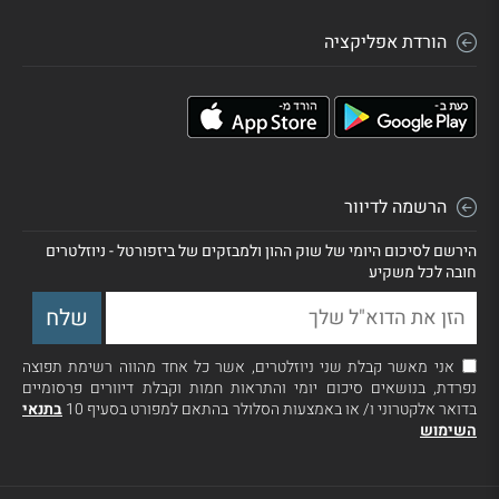
הורדת אפליקציה
הרשמה לדיוור
הירשם לסיכום היומי של שוק ההון ולמבזקים של ביזפורטל - ניוזלטרים
חובה לכל משקיע
אני מאשר קבלת שני ניוזלטרים, אשר כל אחד מהווה רשימת תפוצה
נפרדת, בנושאים סיכום יומי והתראות חמות וקבלת דיוורים פרסומיים
בדואר אלקטרוני ו/ או באמצעות הסלולר בהתאם למפורט בסעיף 10
בתנאי
השימוש