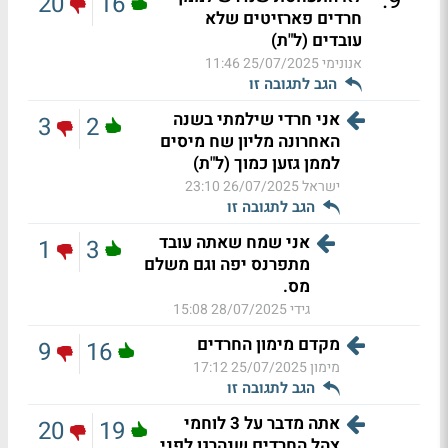
.
9
20
16
חרדים פארזיטים שלא
עובדים (ל"ת)
אנונימי
25/07/2025 11:46
הגב לתגובה זו
אני חרדי שילמתי בשנה
3
2
האחרונה מליון שח מיסים
לממן גזען כמוך (ל"ת)
ישראל
26/07/2025 23:10
הגב לתגובה זו
אני שמח שאתה עובד
1
3
מתפרנס יפה וגם משלם
מס.
גידי
28/07/2025 15:08
מקדם מימון החרדים
9
16
מימון
25/07/2025 17:12
הגב לתגובה זו
אתה מדבר על 3 לוחמי
20
19
צהל החרדים שנהרגו לפני