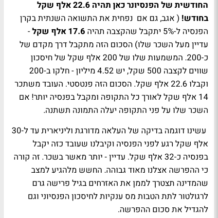
החודשית של הפנסיונר כאן תהיה 22.6 אלף שקל
בחודש!
( אגב, גם אם נפחית את התשואה השנתית בקרן
הפנסיה ל-5% יתקבל שהקצבה תהיה
17.6 אלף שקל
-
עדיין מעל השכר שלו) הסכום הזה מתקבל דרך מקדם של
כ-200. המשמעות שלו של 200 אלף שקל של חיסכון
שווים לקצבה 500 שקל, יש 4.52 מיליון - חלקו ב-200
וקבלו 22.6 אלף שקל. הסכום הזה פנטסטי. העובד משתכר
14 אלף שקל לאורך כל התקופה ומקבל בפנסיה יותר! אם
השכר שלו על פני התקופה יעלה התמונה תשתנה.
עשינו דוגמה בדיקה של העלאה מדורגת וליניארית עד ל-30
אלף שקל רגע לפני הפנסיה וקיבלנו שעובד כזה יקבל
בפנסיה כ-32 אלף שקל. עדיין - יותר מאשר בשכר. זה קורה
כי ההפרשה אצלנו מאוד גבוהה. החשש מלהגיע למצב
שהמדינה תצטרך לממן את האזרחים בגיל פרישה גרם
לרגולטור לתת הטבות מס ענקיות לחיסכון הפנסיוני וגם
להגדיל את סכום ההפרשה.