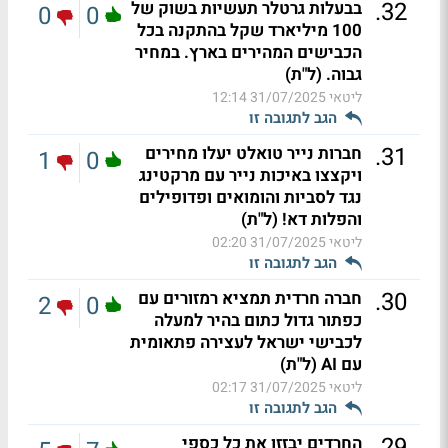
.
32
בבעלות גרטלר תעשיות בשוק של
0
0
100 מיליארד שקל בהתקנה בכל
הכבישים המהירים בארץ. במחיר
גבוה. (ל"ת)
ליטאי
31/07/2025 12:14
הגב לתגובה זו
.
31
חברות נייר טואלט יעלו מחירים
1
0
ויקצצו באיכות נייר עם מרקטינג
נגד לסביות והומואים ופדופילים
והפלות דא! (ל"ת)
ליטאי
31/07/2025 02:20
הגב לתגובה זו
.
30
חברה חרדית תמציא רמזורים עם
2
0
כפתור גדול כתום בהיר למעלה
לכבישי ישראל לעצירה פתאומית
עם AI (ל"ת)
ליטאי
31/07/2025 02:17
הגב לתגובה זו
.
29
החרדים יבזזו את כל כספי