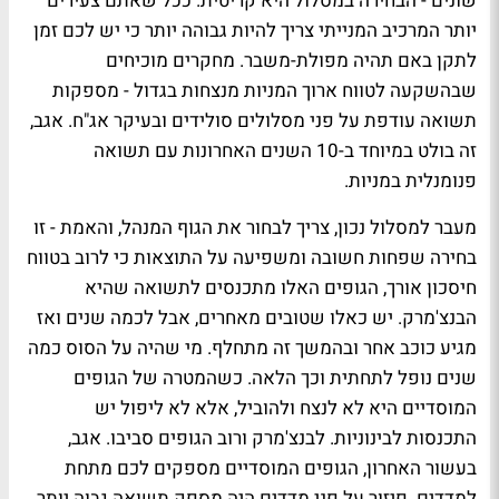
שונים - הבחירה במסלול היא קריטית. ככל שאתם צעירים
יותר המרכיב המנייתי צריך להיות גבוהה יותר כי יש לכם זמן
לתקן באם תהיה מפולת-משבר. מחקרים מוכיחים
שבהשקעה לטווח ארוך המניות מנצחות בגדול - מספקות
תשואה עודפת על פני מסלולים סולידים ובעיקר אג"ח. אגב,
זה בולט במיוחד ב-10 השנים האחרונות עם תשואה
פנומנלית במניות.
מעבר למסלול נכון, צריך לבחור את הגוף המנהל, והאמת - זו
בחירה שפחות חשובה ומשפיעה על התוצאות כי לרוב בטווח
חיסכון אורך, הגופים האלו מתכנסים לתשואה שהיא
הבנצ'מרק. יש כאלו שטובים מאחרים, אבל לכמה שנים ואז
מגיע כוכב אחר ובהמשך זה מתחלף. מי שהיה על הסוס כמה
שנים נופל לתחתית וכך הלאה. כשהמטרה של הגופים
המוסדיים היא לא לנצח ולהוביל, אלא לא ליפול יש
התכנסות לבינוניות. לבנצ'מרק ורוב הגופים סביבו. אגב,
בעשור האחרון, הגופים המוסדיים מספקים לכם מתחת
למדדים. פיזור על פני מדדים היה מספק תשואה גבוה יותר,