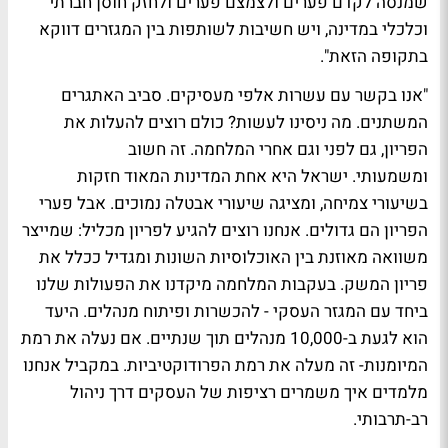
שמנסה לקדם פערים ולצמצם פערים ולחזק חוסן חברתי
וכלכלי במדינה, ויש חשיבות לשותפות בין המגזרים דווקא
בתקופה הזאת".
"אנו בקשר עם עשרות אלפי מעסיקים. סביב האתגרים
המשתנים. מה ניסינו לעשות? כולם רוצים להעלות את
הפריון, גם לפני וגם אחרי המלחמה. זה חשוב
ומשמעותי. ישראל היא אחת המדינות המאוד חזקות
בשיעורי צמיחה, ומציגה שיעורי אבטלה נמוכים. אבל פערי
הפריון הם גדולים. אנחנו רוצים להגיע לפריון מכליל: שמייצר
משוואה מאוזנת בין האוכלוסיות השונות ומגדיל ככלל את
פריון המשק. בעקבות המלחמה מיקדנו את הפעולות שלנו
ביחד עם המגזר העסקי - להכשרות ופיתוח מנהלים. היעד
הוא לגעת ב-10,000 מנהלים תוך שנתיים. אם נעלה את רמת
המיומנות- זה מעלה את רמת הפרודוקטיביות. במקביל אנחנו
מלמדים איך משמרים רציפות של העסקים דרך ניהול
רב-תרבותי.