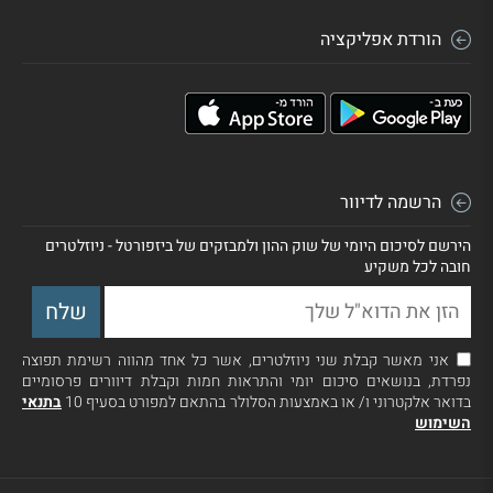
הורדת אפליקציה
הרשמה לדיוור
הירשם לסיכום היומי של שוק ההון ולמבזקים של ביזפורטל - ניוזלטרים
חובה לכל משקיע
אני מאשר קבלת שני ניוזלטרים, אשר כל אחד מהווה רשימת תפוצה
נפרדת, בנושאים סיכום יומי והתראות חמות וקבלת דיוורים פרסומיים
בדואר אלקטרוני ו/ או באמצעות הסלולר בהתאם למפורט בסעיף 10
בתנאי
השימוש