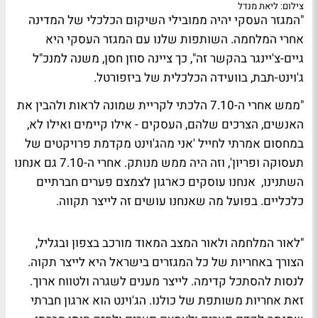
צילום: ליאת מנדל
"המגזר העסקי יהיה ממובילי השיקום הכלכלי של המדינה
אחרי המלחמה. השותפות שלנו עם המגזר העסקי היא
גיים-צ'יינגר בהקשר זה", כך ציינה סוזן חסן, משנה למנכ"ל
ג'וינט-תבת, בוועידה הכלכלית של ביזפורטל.
"ממש אחרי ה-7.10 הלכתי לקריית שמונה לראות ולהבין את
האנשים, הצרכים שלהם, העסקים - אילו קיימים ואילו לא,
במחסום אמרתי לחייל 'אני מהג'וינט מקדמת פרויקטים של
תעסוקה ופריון', וזה היה ממש מנותק. אחרי ה-7.10 גם אנחנו
השתנינו, אנחנו עוסקים כארגון לצמצם פערים חברתיים
כלכליים. בפועל מה שאנחנו עושים זה לייצר תקווה.
"לאור המלחמה ולאור המצב המאוד מורכב בצפון ובגליל,
הצורך באחריות של כל המגזרים בישראל היא לייצר תקוה.
לנסות להסתכל קדימה. לייצר מענים לשגרה ולטווח ארוך.
זאת אחריות משותפת של כולנו. הג'וינט הוא ארגון חברתי