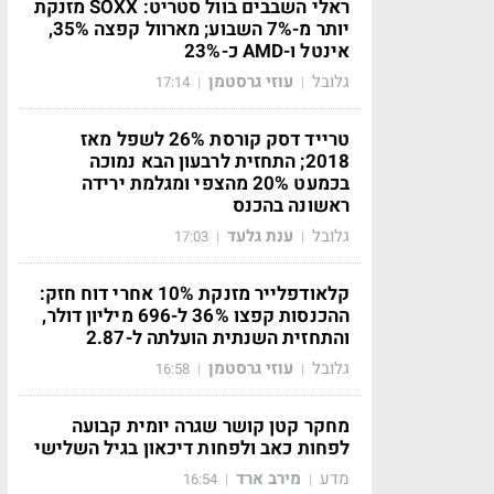
ראלי השבבים בוול סטריט: SOXX מזנקת
יותר מ-7% השבוע; מארוול קפצה 35%,
אינטל ו-AMD כ-23%
גלובל
עוזי גרסטמן
17:14
|
|
טרייד דסק קורסת 26% לשפל מאז
2018; התחזית לרבעון הבא נמוכה
בכמעט 20% מהצפי ומגלמת ירידה
ראשונה בהכנס
גלובל
ענת גלעד
17:03
|
|
קלאודפלייר מזנקת 10% אחרי דוח חזק:
ההכנסות קפצו 36% ל-696 מיליון דולר,
והתחזית השנתית הועלתה ל-2.87
גלובל
עוזי גרסטמן
16:58
|
|
מחקר קטן קושר שגרה יומית קבועה
לפחות כאב ולפחות דיכאון בגיל השלישי
מדע
מירב ארד
16:54
|
|