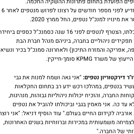
נטפים הפועלת בתחום פתרונות ההשקיה החכמה.
מיודובניק יחליף בתפקיד את רן מידן, אשר הודיע לפני מספר חודשים על רצונו לפרוש מנטפים לאחר 6
 מינויו למנכ"ל נטפים, החל ממרץ 2020.
גבי מיודובניק, 46 נשוי+3, רואה חשבון בהשכלתו, הצטרף לנטפים לפני 16 שנה כסמנכ"ל כספים ביחי
תפקידים ניהוליים בחברה, ביניהם מנהל חברת הבת
סמנכ"ל מנהל חטיבת EMEA (אירופה, אפריקה והמזרח התיכון) ולאחרונה סמנכ"ל בכיר ונשיא
רד KPMG סומך-חייקין.
"אני גאה ושמח למנות את גבי
 עשיר בנטפים, במהלכו רכש ידע רב בתחום החקלאות
ות החברה, והוכיח יכולות ניהוליות גבוהות, מנהיגות,
ד כה. אני מאמין בגבי וביכולתו להוביל את נטפים
ורביה לקידום החיים בעולם." עוד הוסיף דניאל: "אני רוצה
 לצמיחה משמעותית במכירות וברווחיות בשנים האחרונות,
ותי של החברה."