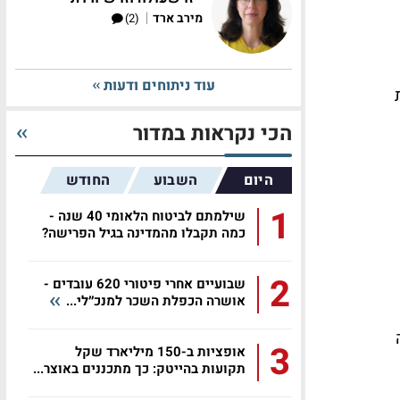
|
מירב ארד
(2)
עוד ניתוחים ודעות
דת
הכי נקראות במדור
היום
השבוע
החודש
1
שילמתם לביטוח הלאומי 40 שנה -
כמה תקבלו מהמדינה בגיל הפרישה?
2
שבועיים אחרי פיטורי 620 עובדים -
אושרה הכפלת השכר למנכ״לי...
3
אופציות ב-150 מיליארד שקל
תקועות בהייטק: כך מתכננים באוצר...