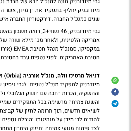
גבי מיודובניק מונה למנכ"ל הבא של חברת 
שנים כמנכ"ל החברה. דירקטוריון החברה אישר את
אמריקה הלטינית, ולאחר מכן מילא שורה של 
במקסיקו, 
חטיבת האמריקות. לפני נטפים עבד בחטיבת הייעוץ של מש
דניאל מרטינז וולה, מנכ"ל אורביה (Orbia) ויו"ר דירקטוריון נטפים:
מיודבניק לתפקיד מנכ"ל נטפים. לגבי ניסיון
וההשקיה, הכרות רחבה עם השוק הגלובלי ולקוח
והשגת צמיחה מרשימה בכל התפקידים שמילא ע
לשיאים חדשים, תוך תרומה לחזון של קבוצת א
להודות לרן מידן על מנהיגותו והובלת נטפים
לצד פיתוח מנועי צמיחה וחיזוק היתרון התחר