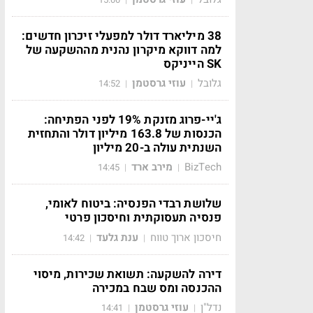
38 מיליארד דולר למפעלי זיכרון חדשים:
למה דווקא מיקרון נהנית מההשקעה של
SK הייניקס
גלובל
עוזי גרסטמן
14:52
|
|
ג'יי-פרוג מזנקת 19% לפני הפתיחה:
הכנסות של 163.8 מיליון דולר והתחזית
השנתית עולה ב-20 מיליון
BizTech
מירב ארד
14:45
|
|
שלושת רבדי הפנסיה: ביטוח לאומי,
פנסיה תעסוקתית וחיסכון פרטי
חיסכון ארוך טווח
ענת גלעד
14:42
|
|
דירה להשקעה: תשואת שכירות, מיסוי
ההכנסה ומס שבח במכירה
נדל"ן
עוזי גרסטמן
14:41
|
|