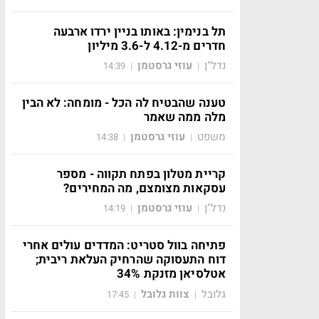
תל בנימין: באותו בניין ירדו ארבעה
חדרים מ-4.12 ל-3.6 מיליון
נדל"ן
עוזי גרסטמן
14:39
|
|
טענה שהבטיח לה הכל - מומחה: לא הבין
מלה ממה שאמר
משפט
עוזי גרסטמן
14:38
|
|
קריית מטלון בפתח תקווה - מספר
עסקאות מצומצם, מה המחירים?
נדל"ן
עוזי גרסטמן
14:19
|
|
פתיחה בוול סטריט: המדדים עולים אחרי
דוח התעסוקה שהרחיק העלאת ריבית;
אטלסיאן מזנקת 34%
גלובל
צוות גלובל
17:45
|
|