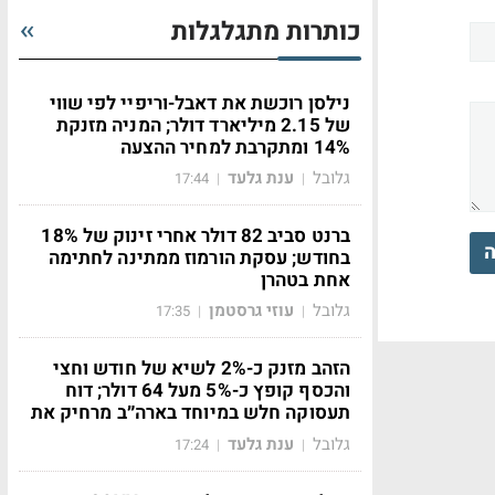
כותרות מתגלגלות
נילסן רוכשת את דאבל-וריפיי לפי שווי
של 2.15 מיליארד דולר; המניה מזנקת
14% ומתקרבת למחיר ההצעה
גלובל
ענת גלעד
17:44
|
|
ברנט סביב 82 דולר אחרי זינוק של 18%
ה
בחודש; עסקת הורמוז ממתינה לחתימה
אחת בטהרן
גלובל
עוזי גרסטמן
17:35
|
|
הזהב מזנק כ-2% לשיא של חודש וחצי
והכסף קופץ כ-5% מעל 64 דולר; דוח
תעסוקה חלש במיוחד בארה״ב מרחיק את
גלובל
ענת גלעד
17:24
|
|