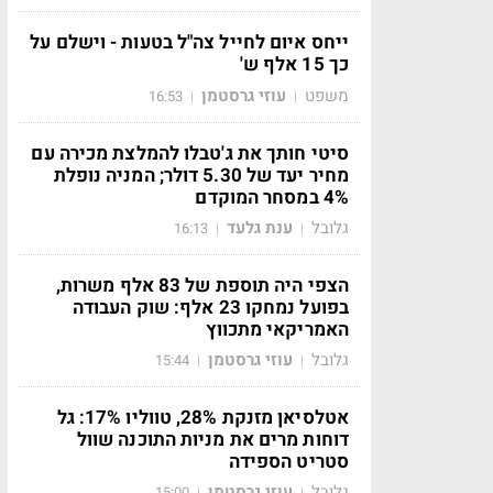
ייחס איום לחייל צה"ל בטעות - וישלם על
כך 15 אלף ש'
משפט
עוזי גרסטמן
16:53
|
|
סיטי חותך את ג'טבלו להמלצת מכירה עם
מחיר יעד של 5.30 דולר; המניה נופלת
4% במסחר המוקדם
גלובל
ענת גלעד
16:13
|
|
הצפי היה תוספת של 83 אלף משרות,
בפועל נמחקו 23 אלף: שוק העבודה
האמריקאי מתכווץ
גלובל
עוזי גרסטמן
15:44
|
|
אטלסיאן מזנקת 28%, טווליו 17%: גל
דוחות מרים את מניות התוכנה שוול
סטריט הספידה
גלובל
עוזי גרסטמן
15:00
|
|