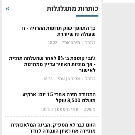
כותרות מתגלגלות
כך התהפך שוק תרופות ההרזיה - זו
שעולה וזו שיורדת
גלובל
מירב ארד
18:33
|
|
ג׳ובי קופצת ב־8% לאחר שהעלתה תחזית
- אך מוניות האוויר עדיין ממתינות
לאישור
גלובל
אדיר בן עמי
18:28
|
|
המזוודה חזרה אחרי 15 יום: ארקיע
תשלם 3,500 שקל
משפט
עוזי גרסטמן
18:15
|
|
הזום כבר לא מספיק: הבינה המלאכותית
מחזירה את ראיון העבודה לחדר