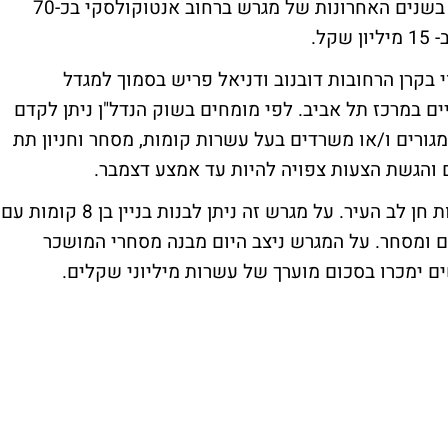
ובהרצליה, זאת בהמשך למימושים בתל אביב בשנים האחרונות של מגרש ברחוב אנטוקולסקי בכ-70
ל.
ב בשטח של כ- 2.7 דונם מצוי בקרן הרחובות דובנוב ודניאל פריש בסמוך למגדל
ים במרכז תל אביב. לפי מומחים בשוק הנדל"ן ניתן לקדם
ורים ו/או משרדים בעל עשרות קומות, מסחר וחניון תת
ם והגשת הצעות צפויה להיות עד אמצע דצמבר.
המגרש בהרצליה בשטח של דונם אחד בשדרות חן לב העיר. על מגרש זה ניתן לבנות בניין בן 8 קומות עם
י משרדים ומסחר. על המגרש ניצב היום מבנה מסחרי המושכר
 ימכרו בסכום מוערך של עשרות מיליוני שקלים.