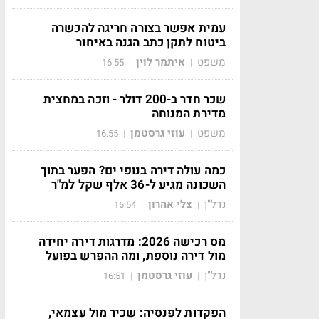
עמית אפשר בצורה חריגה להכשרה
ביטוח לתקן כתב הגנה באיחור
משפט
איתמר לוין
16:55
|
|
שכר חדר ב-200 דולר - וזכה במחצית
מדירת המנוחה
משפט
עוזי גרסטמן
16:55
|
|
כמה עולה דירה בנופי ים? הפער בתוך
השכונה מגיע ל-36 אלף שקל למ"ר
נדל"ן
צלי אהרון
16:54
|
|
מס רכישה 2026: מדרגות דירה יחידה
מול דירה נוספת, ומה ההפרש בפועל
נדל"ן
עוזי גרסטמן
16:51
|
|
הפקדות לפנסיה: שכיר מול עצמאי,