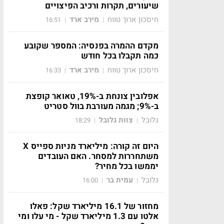
שיעורים, תקרות ורכיב הפיצויים
חיסכון ארוך טווח
מירב ארד
16:51
|
|
מקדם ההמרה בפנסיה: המספר שקובע
כמה תקבלו בכל חודש
חיסכון ארוך טווח
מירב ארד
16:33
|
|
אפלובין צונחת ב-19%, טאואר קופצת
ב-9%; מגמה מעורבת בוול סטריט
גלובל
צוות גלובל
18:29
|
|
היום זה קורה: מיליארד מניות ספייס X
משתחררות למסחר. האם העובדים
יממשו בכל מחיר?
גלובל
עמית בר
16:00
|
|
מחזור של 16.1 מיליארד שקל: פאלו
אלטו עם 1.3 מיליארד שקל - מי עלו ומי