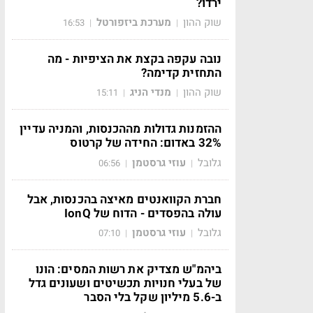
ירדו?
שוק ההון
מערכת ביזפורטל
16:53
|
|
נובה עקפה בקצת את הציפיות - מה
התחזית קדימה?
שוק ההון
מנדי הניג
15:11
|
|
ההזמנות גדולות מההכנסות, והמניה עדיין
32% באדום: החידה של קרטוס
גלובל
עוזי גרסטמן
06:56
|
|
חברת הקוואנטים מאיצה בהכנסות, אבל
עולה בהפסדים - הדוח של IonQ
גלובל
עוזי גרסטמן
07:10
|
|
ביהמ"ש מצדיק את רשות המסים: הונו
של בעלי חנויות תכשיטים ושעונים גדל
ב-5.6 מיליון שקל בלי הסבר