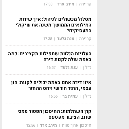
קריירה
מירב ארד
17:38
|
|
מסלול מכשולים לניהול: איך שירות
המילואים הממושך משנה את שיקולי
המעסיקים?
קריירה
ענת גלעד
17:38
|
|
העלויות הנלוות שמפילות תקציבים: כמה
באמת עולה לקנות דירה
נדל"ן
ענת גלעד
16:57
|
|
איזו דירה אתם באמת יכולים לקנות: הון
עצמי, החזר חודשי ויחס ההחזר
נדל"ן
עמית בר
16:56
|
|
קרן השתלמות: החיסכון הפטור ממס
שרוב הציבור מפספס
חיסכון ארוך טווח
מירב ארד
12:56
|
|