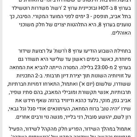
בערוץ 8 ב-HOT ובזכיינית ערוץ 2 'רשת' משדרות רוטשילד
בתל אביב, תופסק - 3 ימים לפני המועד המקורי. הסיבה, כך
טוענים בערוץ 8, היא התלהטות יצרים של חלק משוכני
האוהלים.
בתחילת השבוע הודיעו ערוץ 8 ו'רשת' על רצועת שידור
מיוחדת, כאשר בימים ראשון עד שלישי היא תשודר גם
בערוץ 2 מ-23:00 בלילה. המטרה הייתה להביא את המחאה
על זוויותיה השונות תוך יצירת דיון תרבותי. ב-2 התכניות
ששודרו, שלשום (יום א') ואתמול, התארחו דמויות חברתיות,
תרבותיות, אנשי תקשורת ומובילי המאבק, בהם סתיו שפיר,
אביב גפן, מוקי, גלעד כהנא ודיוויד ברוזה שאף חידש את
שירו 'יהיה טוב' ברוח המחאה, העיתונאים אודי סגל וגל גבאי,
רון לשם, יהושע סובול, רני בלייר, מנשה נוי ורבים אחרים.
אתמול במהלך השידור, הפריע חלק מהקהל לשידור, הפעיל