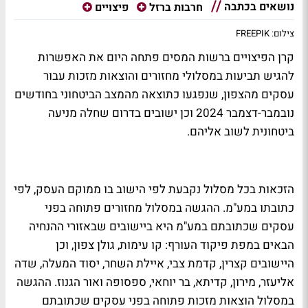
נושאים בכתבה
חרבות ברזל
פיצויים
צילום: FREEPIK
קרן הפיצויים ברשות המסים פתחה היום את האפשרות
להגיש תביעות במסלולי מחזורים והוצאות מזכות עבור
עסקים מהצפון, שנפגעו כתוצאה מהמצב הביטחוני בחודשים
נובמבר-דצמבר 2024 וכן ישובים בדרום שחלה מניעה
ביטחונית לשוב אליהם.
הזכאות בכל מסלול נקבעת לפי הישוב בו ממוקם העסק, לפי
כתובתו במע"מ. ההגשה במסלול מחזורים פתוחה בפני
עסקים שכתובתם במע"מ היא ביישובים שבאזורי ההנחיה
הבאים במפת פיקוד העורף: קו עימות, גולן צפון, וכן
היישובים קצרין, קדמת צבי, איילת השחר, יסוד המעלה, שדה
אליעזר, מירון, קדיתא, בר יוחאי, ספסופה ואור הגנוז. ההגשה
במסלול הוצאות מזכות פתוחה בפני עסקים שכתובתם