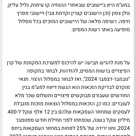
במע"מ היא ביישובים שבאזורי ההנחיה קו עימות, גליל עליון,
גולן צפון (וכן הישובים קצרין וקדמת צבי) ויישובי מפרץ
חיפה. רשימה מלאה של היישובים המזכים בכל מסלול
מופיעה באתר רשות המסים.
על מנת להגיש תביעה יש להיכנס למערכת המקוונת של קרן
הפיצויים ברשות המסים, להזדהות, לבחור בתקופה
"נובמבר-דצמבר 2024", ואז לבחור במסלול הרצוי. תנאי
מוקדם לבדיקת הזכאות הוא הגשת דיווח למע"מ בגין
החודשים שעבורם מבוקשים פיצויים ותשלום שכר מלא
לעובדים. כמו כן, הזכאות במסלול הוצאות מזכות מוגבלת
לעסקים שמחזור העסקאות שלהם בין 12 אלף שקל ל-400
מיליון שקל בשנה, שנפתחו לפני תחילת חודש ספטמבר
2024, וחוו ירידה של 25% לפחות במחזור העסקאות ביחס