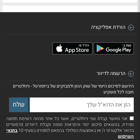
הורדת אפליקציה
הרשמה לדיוור
הירשם לסיכום היומי של שוק ההון ולמבזקים של ביזפורטל - ניוזלטרים
חובה לכל משקיע
אני מאשר קבלת שני ניוזלטרים, אשר כל אחד מהווה רשימת תפוצה
נפרדת, בנושאים סיכום יומי והתראות חמות וקבלת דיוורים פרסומיים
בדואר אלקטרוני ו/ או באמצעות הסלולר בהתאם למפורט בסעיף 10
בתנאי
השימוש