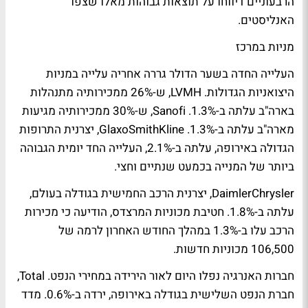
הרבעוניים דיווחו על תוצאות גבוהות מאלו שצפו
האנליסטים.
מניות במרכז
העלייה החדה בשער הדולר גררה אחריה עלייה במניות
היצואניות הגדולות. LVMH, ש-26% ממכירותיה מתנהלות
בארה"ב עלתה ב-1.3%. Sanofi, ש-30% ממכירותיה מגיעות
מארה"ב עלתה ב-1.3%. GlaxoSmithKline, יצרנית התרופות
הגדולה באירופה, עלתה ב-2.1%, העלייה החד יומית הגבוהה
ביותר של המנייה בכמעט שנתיים וחצי.
DaimlerChrysler, יצרנית הרכב החמישית בגודלה בעולם,
עלתה ב-1.8%. חטיבת מכוניות המרצדס, הודיעה כי מכירות
הרכב עלו ב-1.3% במהלך החודש האחרון לרמה של
106,500 מכוניות חדשות.
חברות האנרגיה נפלו היום לאור הירידה במחירי הנפט. Total,
חברת הנפט השלישית בגודלה באירופה, ירדה ב-0.6%. מדד