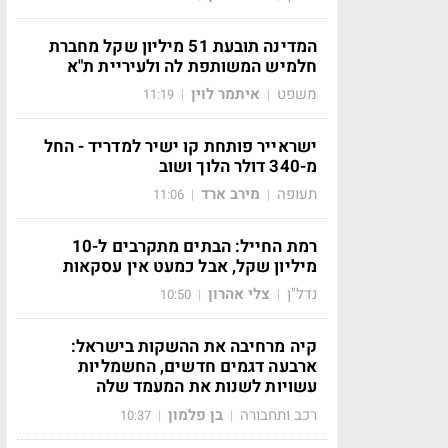
המדינה תובעת 51 מיליון שקל מחברת
חלמיש המשותפת לה ולעיריית ת"א
משפט
איתמר לוין
11:19
|
|
ישראייר פותחת קו ישיר למדריד - החל
מ-340 דולר הלוך ושוב
תעופה
מירב ארד
11:06
|
|
רמת החייל: הבתים מתקרבים ל-10
מיליון שקל, אבל כמעט אין עסקאות
נדל"ן
צלי אהרון
10:50
|
|
קיה מרחיבה את ההשקות בישראל:
ארבעה דגמים חדשים, החשמליות
עשויות לשנות את המעמד שלה
רכב ותחבורה
בן פלמון
10:37
|
|