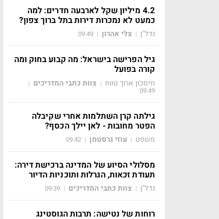
4.2 מיליון שקל לארבעה חדרים: למה
כמעט לא נמכרות דירות בתל ברוך צפון?
נדל"ן
צלי אהרון
09:49
|
|
גיל הפרישה בישראל: מה קבוע בחוק ומה
קורה בפועל
חיסכון ארוך טווח
צוות כתבי המדריכים
|
|
09:49
גילתה קרן השתלמות אחרי שקיבלה
הפטר מחובות - לאן יילך הכסף?
משפט
עוזי גרסטמן
09:42
|
|
מסלולי הסיוע של המדינה ברכישת דירה:
תעודת זכאות, הגרלות ותוכניות הדיור
נדל"ן
צוות כתבי המדריכים
09:39
|
|
רוחות של נטישה: תרבות הגוסטינג