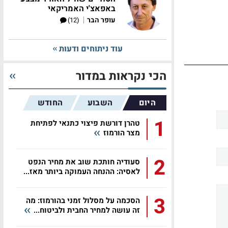
באפאצ'י האמריקאי
|
עופר הבר
(12)
עוד ניתוחים ודעות
הכי נקראות במדור
היום
השבוע
החודש
1
טהרן דורשת פיצוי כתנאי לפתיחת
מצר הורמוז
2
סעודיה חותכת שוב את מחיר הנפט
לאסיה: ההנחה העמוקה ביותר מאז...
3
הסכמה על מסלול זמני בהורמוז: מה
זה עושה למחיר החבית ולביטוח...