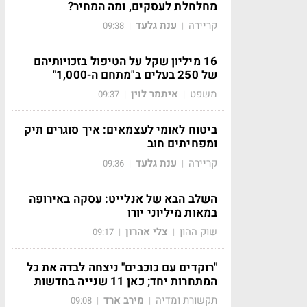
מחלחלת לעסקים, ומה המחיר?
קריירה
ענת גלעד
09:38
|
|
16 מיליון שקל על הטיפול בזכויותיהם
של 250 בעלים ב"מתחם ה-1,000"
משפט
איתמר לוין
09:37
|
|
ביטוח לאומי לעצמאים: איך סוגרים תיק
ומפחיתים חוב
קריירה
ענת גלעד
09:36
|
|
השלב הבא של אנלייט: עסקה באירופה
במאות מיליוני יורו
שוק ההון
צלי אהרון
09:17
|
|
"רוקדים עם כוכבים" ניצחה לבדה את כל
המתחרות יחד; כאן 11 שנייה בחדשות
תקשורת ומדיה
מירב ארד
09:08
|
|