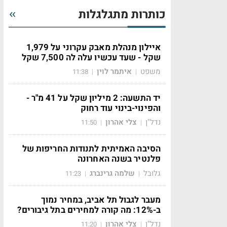
כותרות מתגלגלות
איילון מנהלת מאבק עקרוני על 1,979
שקל - שעד עכשיו עלה לה 7,500 שקל
משפט
איתמר לוין
11:38
|
|
יד התשעה: 2 מיליון שקל על 41 מ"ר -
והפינוי-בינוי עוד רחוק
נדל"ן
צלי אהרון
11:50
|
|
הסיבה האמיתית לתנודות החריפות של
פלנטיר בשנה האחרונה
גלובל
שלמה גרינברג
11:23
|
|
מעבר לגבול תל אביב, במחיר נמוך
ב-12%: מה קורה למחירים בתל גיבורים?
נדל"ן
צלי אהרון
11:20
|
|