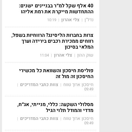
40 אלף שקל למ״ר בבניינים ישנים:
ההתחדשות מייקרת את רמת אליהו
נדל"ן
צלי אהרון
10:19
|
|
צרות בחברות הליסינג? הרווחיות בשפל,
רווחים ממכירת רכבים בירידה וערך
המלאי בסיכון
שוק ההון
צלי אהרון
11:04
|
|
פוליסת חיסכון והשוואת כל מכשירי
החיסכון זה מול זה
חיסכון ארוך טווח
צוות כתבי המדריכים
|
|
09:49
מסלולי השקעה: כללי, מנייתי, אג״ח,
מדדי והמודל תלוי הגיל
חיסכון ארוך טווח
צוות כתבי המדריכים
|
|
09:49