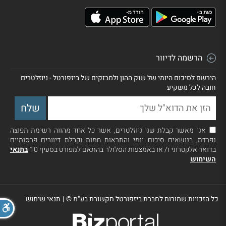
הרשמה לדיוור
הירשם לסיכום היומי של שוק ההון ולמבזקים של ביזפורטל - ניוזלטרים
חובה לכל משקיע
אני מאשר קבלת שני ניוזלטרים, אשר כל אחד מהווה רשימת תפוצה
נפרדת, בנושאים סיכום יומי והתראות חמות וקבלת דיוורים פרסומיים
בדואר אלקטרוני ו/ או באמצעות הסלולר בהתאם למפורט בסעיף 10
בתנאי
השימוש
כל הזכויות שמורות לחברת ביזפורטל תקשורת בע"מ ©
|
תנאי שימוש