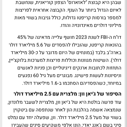
שבהן היא קבוצת "לאזארוס" הצפון קוריאנית, שנחשבת
לאיום הגדול ביותר על הענף. הקבוצה אחראית לפריצות
למספר בורסות קריפטו גדולות, כולל גניבות בשווי מאות
מיליוני דולרים מאינדונזיה והודו.
דו"ח ה-FBI לשנת 2023 חושף עלייה מדאיגה של 45%
בהונאות קריפטו, שהובילו להפסדים של 5.6 מיליארד דולר
בארה"ב בלבד (במונחים של היום מדובר על כ-30 מיליארד
דולר). השיטות מגוונות וכוללות פריצות למערכות בלוקצ'יין,
התחזות לכתובות ארנקים דיגיטליים וכן פניות לאנשים
וניסיונות לעשות פישינג. מבוגרים מעל גיל 60 נפגעים
במיוחד, כשהפסדיהם הסתכמו ב-1.6 מיליארד דולר.
הסיפור של ג'יאן וון: מלצרית עם 2.5 מיליארד דולר
עוד פרשה בולטת היא של ג'יאן וון, מלצרית לשעבר מלונדון,
שנמצאה אשמה בהלבנת הון לאחר שנתפסה עם ביטקוין
בשווי של מעל 2.5 מיליארד דולר. וון, שפעלה יחד עם נמלט
סיני בשם ג'אנג יאדי, הונו אלפי משקיעים סינים שהעבירו