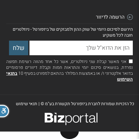
הרשמה לדיוור
הירשם לסיכום היומי של שוק ההון ולמבזקים של ביזפורטל - ניוזלטרים
חובה לכל משקיע
אני מאשר קבלת שני ניוזלטרים, אשר כל אחד מהווה רשימת תפוצה
נפרדת, בנושאים סיכום יומי והתראות חמות וקבלת דיוורים פרסומיים
בדואר אלקטרוני ו/ או באמצעות הסלולר בהתאם למפורט בסעיף 10
בתנאי
השימוש
כל הזכויות שמורות לחברת ביזפורטל תקשורת בע"מ ©
|
תנאי שימוש