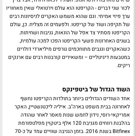
לכור שני דברים - הקריפטו הוא עולם וירטואלי שאין מאחוריו
ערך פיזי אמיתי. וגם שהוא משמש האקרים לניסיונות רבים
של תקיפה ושוד של קריפטו. ולפעמים זה מצליח. כן, עולם
הקריפטו מסתיר צד אפל של הונאות, גניבות ושחיתות.
בשנים האחרונות פשעי הקריפטו הפכו למכה עולמית,
כשהאקרים וגנבים מתוחכמים גורפים מיליארדי דולרים
במטבעות דיגיטליים – ומשאירים קורבנות רבים עם ארנקים
ריקים.
השוד הגדול של ביטפינקס
אחד השודים הגדולים ביותר בתולדות הקריפטו נחשף
לאחרונה בבית משפט בארה"ב. איליה ליכטנשטיין, האקר
אמריקאי-רוסי, נידון לחמש שנות מאסר לאחר שהודה
בהלבנת רווחים מגניבת 120 אלף ביטקוין מפלטפורמת
Bitfinex בשנת 2016. בזמן הגניבה שוויים עמד על כ-70