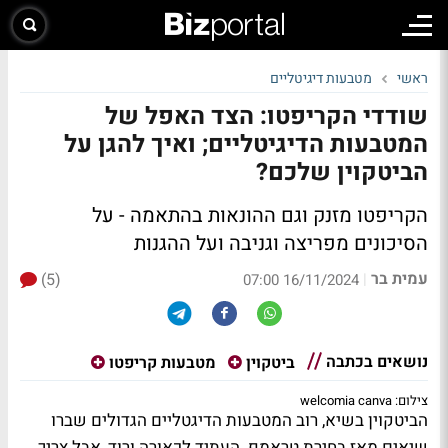
ראשי
מטבעות דיגיטליים
שודדי הקריפטו: הצד האפל של
המטבעות הדיגיטליים; ואיך להגן על
הביטקוין שלכם?
הקריפטו מזנק וגם ההונאות בהתאמה - על
הסיכונים מפריצה וגניבה ועל ההגנות
עמית בר
(5)
|
16/11/2024 07:00
נושאים בכתבה
ביטקוין
מטבעות קריפטו
צילום: welcomia canva
הביטקוין בשיא, רוב המטבעות הדיגטליים הגדולים שברו
שיאים מאז בחירת טראמפ. העתיד לכאורה ורוד, אבל צריך