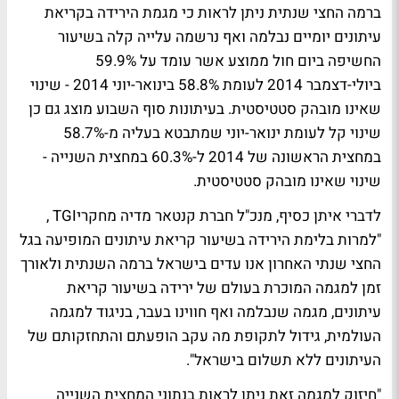
ברמה החצי שנתית ניתן לראות כי מגמת הירידה בקריאת
עיתונים יומיים נבלמה ואף נרשמה עלייה קלה בשיעור
החשיפה ביום חול ממוצע אשר עומד על 59.9%
ביולי-דצמבר 2014 לעומת 58.8% בינואר-יוני 2014 - שינוי
שאינו מובהק סטטיסטית. בעיתונות סוף השבוע מוצג גם כן
שינוי קל לעומת ינואר-יוני שמתבטא בעליה מ-58.7%
במחצית הראשונה של 2014 ל-60.3% במחצית השנייה -
שינוי שאינו מובהק סטטיסטית.
לדברי
איתן כסיף
, מנכ"ל חברת קנטאר מדיה מחקריTGI ,
"למרות בלימת הירידה בשיעור קריאת עיתונים המופיעה בגל
החצי שנתי האחרון אנו עדים בישראל ברמה השנתית ולאורך
זמן למגמה המוכרת בעולם של ירידה בשיעור קריאת
עיתונים, מגמה שנבלמה ואף חווינו בעבר, בניגוד למגמה
העולמית, גידול לתקופת מה עקב הופעתם והתחזקותם של
העיתונים ללא תשלום בישראל".
"חיזוק למגמה זאת ניתן לראות בנתוני המחצית השנייה