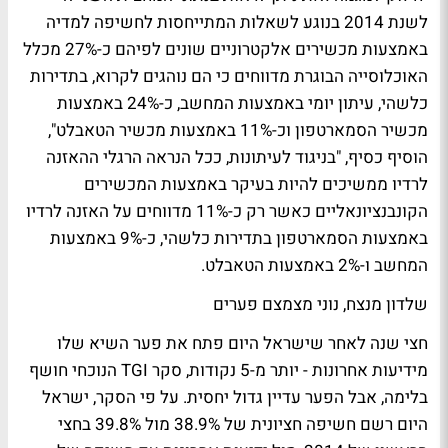
לשנת 2014 בנוגע לשאלות המתייחסות לחשיפה למדיה
באמצעות מכשירים אלקטרוניים שונים לפיהם כ-27% מכלל
האוכלוסייה הבוגרת מדווחים כי הם נוהגים לקרוא, בתדירות
כלשהי, עיתון יומי באמצעות המחשב, כ-24% באמצעות
מכשיר הסמארטפון וכ-11% באמצעות מכשיר הטאבלט",
הוסיף כסיף, "בניגוד לעיתונות, ככל הנראה הרגלי ההאזנה
לרדיו ממשיכים להיות בעיקר באמצעות המכשירים
הקונבנציונאליים כאשר רק כ-11% מדווחים על האזנה לרדיו
באמצעות הסמארטפון בתדירות כלשהי, כ-9% באמצעות
המחשב ו-2% באמצעות הטאבלט.
שלדון מנצח, נוני מצמצם פערים
חצי שנה לאחר שישראל היום פתח את פער השיא שלו
מידיעות אחרונות - יותר מ-5 נקודות, סקר TGI הנוכחי חושף
בלימה, אבל הפער עדיין גדול יחסית. על פי הסקר, ישראל
היום רשם חשיפה חציונית של 38.9% מול 39.8% בחצי