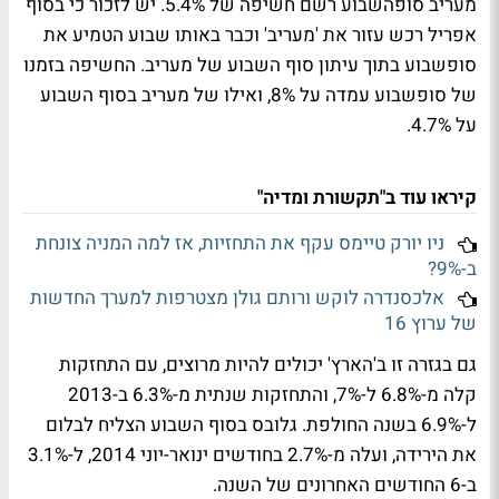
מעריב סופהשבוע רשם חשיפה של 5.4%. יש לזכור כי בסוף
אפריל רכש עזור את 'מעריב' וכבר באותו שבוע הטמיע את
סופשבוע בתוך עיתון סוף השבוע של מעריב. החשיפה בזמנו
של סופשבוע עמדה על 8%, ואילו של מעריב בסוף השבוע
על 4.7%.
קיראו עוד ב"תקשורת ומדיה"
ניו יורק טיימס עקף את התחזיות, אז למה המניה צונחת
ב-9%?
אלכסנדרה לוקש ורותם גולן מצטרפות למערך החדשות
של ערוץ 16
גם בגזרה זו ב'הארץ' יכולים להיות מרוצים, עם התחזקות
קלה מ-6.8% ל-7%, והתחזקות שנתית מ-6.3% ב-2013
ל-6.9% בשנה החולפת. גלובס בסוף השבוע הצליח לבלום
את הירידה, ועלה מ-2.7% בחודשים ינואר-יוני 2014, ל-3.1%
ב-6 החודשים האחרונים של השנה.