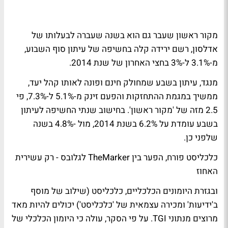
מקור ראשון
שעבר גם הוא בשנה שעברה לבעלותו של
אדלסון, רשם ירידה קלה בחשיפה של עיתון סוף השבוע,
מ-3.1% ל-3% בחצי האחרון של שנת 2014.
מנגד, עיתון
בשבע
שמחולק חינם ופונה לאותו קהל יעד,
ממשיך במגמת ההתחזקות והפעם זינק מ-5.1% ל-7.3%, פי
2.5 מזה של 'מקור ראשון'. בחישוב שנתי החשיפה לעיתון
בשבע עומדת על 6.2% בשנת 2014, מול -4.8% בשנה
שלפני כן.
כלכליסט פורח, הפער בין TheMarker לגלובס - רק עשירית
האחוז
ובגזרת היומונים הכלכליים,
כלכליסט
(שילוב של מוסף
ב'ידיעות' ומכירה עצמאית של 'כלכליסט') יכולים להיות מאד
מרוצים מנתוני TGI. על פי הסקר, עולה כי היומון הכלכלי של