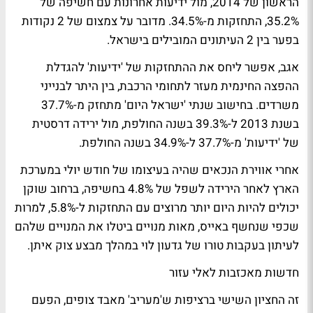
הראשון של 2014, מול ידיעות אחרונות עם חשיפה של
35.2%, התחזקות מ-34.5%. מדובר על צמצום של 2 נקודות
בפער בין 2 העיתונים המובילים בישראל.
אגב, אפשר ליחס את ההתחזקות של 'ידיעות' להגדלת
ההפצה החינמית מעזר לתחומי הרכבת, בין היתר לבנייני
משרדים. בחישוב שנתי 'ישראל היום' מתחזק מ-37.7%
בשנת 2013 ל-39.3% בשנה החולפת, מול ירידה דרסטית
של 'ידיעות' מ-37.7% ל-34.9% בשנה החולפת.
אחרי אווירת הנכאים שהיה בעיצומו של חודש יולי במערכת
הארץ
לאחר הירידה לשפל של 4.8% בחשיפה, ברחוב שוקן
יכולים להיות היום יותר מרוצים עם התחזקות ל-5.8%, למרות
שכפי שנחשף באייס, מאות מנויים ביטלו את המנויים שלהם
לעיתון בעקבות טורו של
גדעון לוי
במהלך מבצע צוק איתן.
חדשות מאכזבות לאלי עזור
זה החציון השישי ברציפות ש'מעריב' מאבד צופים, הפעם