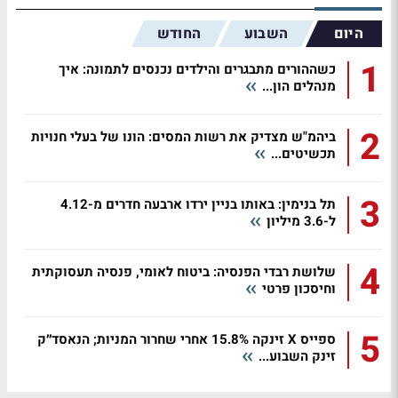
היום
השבוע
החודש
1
כשההורים מתבגרים והילדים נכנסים לתמונה: איך
מנהלים הון...
2
ביהמ"ש מצדיק את רשות המסים: הונו של בעלי חנויות
תכשיטים...
3
תל בנימין: באותו בניין ירדו ארבעה חדרים מ-4.12
ל-3.6 מיליון
4
שלושת רבדי הפנסיה: ביטוח לאומי, פנסיה תעסוקתית
וחיסכון פרטי
5
ספייס X זינקה 15.8% אחרי שחרור המניות; הנאסד״ק
זינק השבוע...