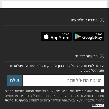
הורדת אפליקציה
הרשמה לדיוור
הירשם לסיכום היומי של שוק ההון ולמבזקים של ביזפורטל - ניוזלטרים
חובה לכל משקיע
אני מאשר קבלת שני ניוזלטרים, אשר כל אחד מהווה רשימת תפוצה
נפרדת, בנושאים סיכום יומי והתראות חמות וקבלת דיוורים פרסומיים
בדואר אלקטרוני ו/ או באמצעות הסלולר בהתאם למפורט בסעיף 10
בתנאי
השימוש