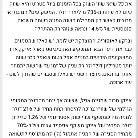
את כל שיאי שווי השוק בכל הזמנים בוול סטריט והיא שווה
כיום לא פחות מ-736 מיליארד דולר. המשקיעים? הם בוודאי
מרוצים כאשר רק מתחילת השנה המניה רשמה תשואה
פנטסטית של 14.5% ונראה שזוהי רק ההתחלה.
וברקע לאופוריה, המוצדקת יש לומר, יש כאלו שמסמנים
כבר את היעד הבא. המשקיע האקטיביסט קארל אייקן, אחד
המשקיעים הידועים במניית אפל בטוח שאפל כבר שווה
יותר מטריליון דולר וזה רק עניין של זמן עד שהשוק יתמחר
אותה בהתאם. מהצד השני יש כאלו שסבורים שהדרך לשם -
עוד ארוכה.
אייקן סבור שמניית אפל, ששווה אף יותר מהתוצר המקומי
הגולמי של שוויץ צריכה להיסחר תחת מחיר של 216 דולר
למניה מה שמשקף שווי שוק אסטרונומי של 1.26 טריליון
דולר. המחיר של אייקן משקף אפסייד עצום של כ-70%
ממחיר הסגירה של המניה אתמול (ה') וזה מתווסף לתשואה