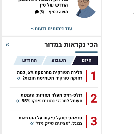
החדש של סין
ות,
|
משה כסיף
(5)
עוד ניתוחים ודעות
הכי נקראות במדור
היום
השבוע
החודש
1
הלירה הטורקית מתרסקת 6%, כמה
רחוקה טורקיה משמיטת חובות?
2
רולס-רויס מעלה תחזיות: הזמנות
חשמל למרכזי נתונים זינקו 55%
3
טראמפ שוקל פיקוח על התוצאות
בגוגל: "מציגים פייק ניוז"