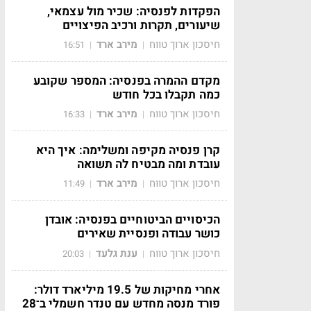
הפקדות לפנסיה: שכיר מול עצמאי,
שיעורים, תקרות ורכיב הפיצויים
חיסכון ארוך טווח
מירב ארד
16:51
|
|
מקדם ההמרה בפנסיה: המספר שקובע
כמה תקבלו בכל חודש
חיסכון ארוך טווח
מירב ארד
16:33
|
|
קרן פנסיה מקיפה ומשלימה: איך היא
עובדת ומה מבטיח לה תשואה
חיסכון ארוך טווח
מירב ארד
11:49
|
|
הכיסויים הביטוחיים בפנסיה: אובדן
כושר עבודה ופנסיית שאירים
חיסכון ארוך טווח
ענת גלעד
20:03
|
|
אחרי מחיקות של 19.5 מיליארד דולר:
פורד מנסה מחדש עם טנדר חשמלי ב־28