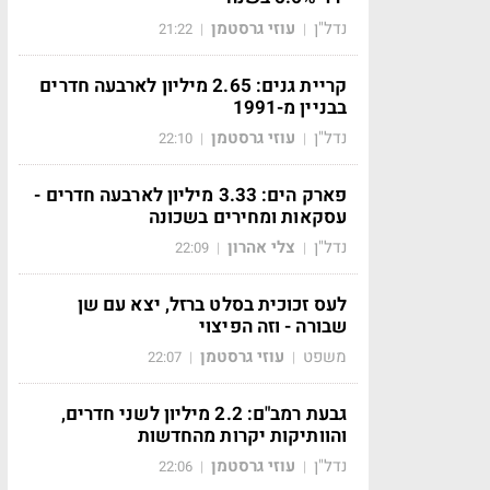
נדל"ן
עוזי גרסטמן
21:22
|
|
קריית גנים: 2.65 מיליון לארבעה חדרים
בבניין מ-1991
נדל"ן
עוזי גרסטמן
22:10
|
|
פארק הים: 3.33 מיליון לארבעה חדרים -
עסקאות ומחירים בשכונה
נדל"ן
צלי אהרון
22:09
|
|
לעס זכוכית בסלט ברזל, יצא עם שן
שבורה - וזה הפיצוי
משפט
עוזי גרסטמן
22:07
|
|
גבעת רמב"ם: 2.2 מיליון לשני חדרים,
והוותיקות יקרות מהחדשות
נדל"ן
עוזי גרסטמן
22:06
|
|