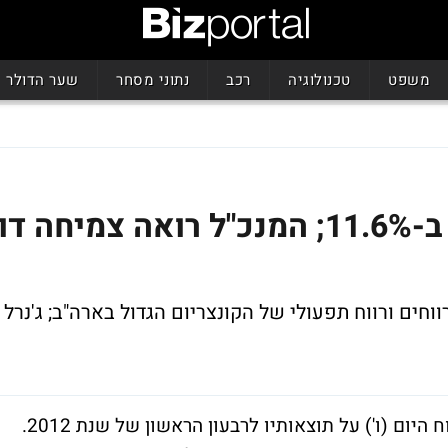
משפט
טכנולוגיה
רכב
נתוני מסחר
שער הדולר
רווחי ג'נרל אלקטריק ירדו ב-11.6%; המנכ"ל רואה צמיחה דו
וחים ורווח תפעולי של הקונצריום הגדול בארה"ב; ג'נרל
תאגיד הענק ג'נרל אלקטריק (סימול: GE) דיווח היום (ו') על תוצאותיו לרבעון הראשון של שנת 2012.