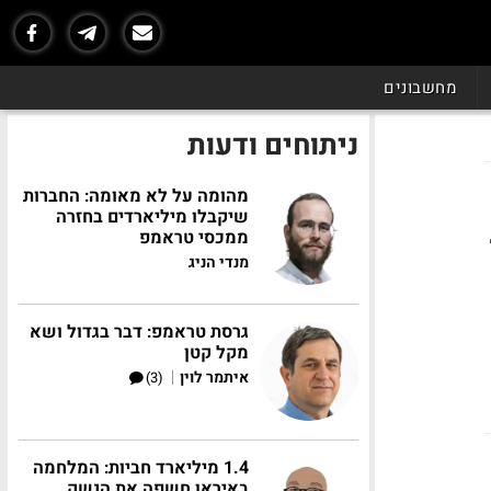
מחשבונים
ניתוחים ודעות
מהומה על לא מאומה: החברות
שיקבלו מיליארדים בחזרה
ממכסי טראמפ
מנדי הניג
גרסת טראמפ: דבר בגדול ושא
מקל קטן
|
איתמר לוין
(3)
1.4 מיליארד חביות: המלחמה
באיראן חשפה את הנשק