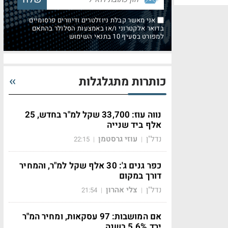
אני מאשר קבלת ניוזלטרים ודיוורים פרסומיים
בדואר אלקטרוני ו/או באמצעות הסלולר בהתאם
למפורט בסעיף 10 בתנאי השימוש
כותרות מתגלגלות
נווה עוז: 33,700 שקל למ"ר בחדש, 25
אלף ביד שנייה
נדל"ן
עוזי גרסטמן
22:15
|
|
כפר גנים ג': 30 אלף שקל למ"ר, והמחיר
דורך במקום
נדל"ן
צלי אהרון
21:54
|
|
אם המושבות: 97 עסקאות, ומחיר המ"ר
ירד 5.6% בשנה