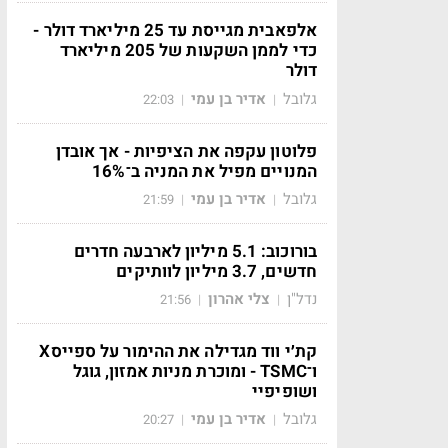
אלפאבית מגייסת עד 25 מיליארד דולר -
כדי לממן השקעות של 205 מיליארד
דולר
גלובל
אדיר בן עמי
22:03
|
|
פלוטון עקפה את הציפיות - אך אובדן
המנויים מפיל את המניה ב־16%
גלובל
אדיר בן עמי
21:59
|
|
בורוכוב: 5.1 מיליון לארבעה חדרים
חדשים, 3.7 מיליון לוותיקים
נדל"ן
צלי אהרון
21:56
|
|
קת׳י ווד מגדילה את ההימור על ספייסX
ו־TSMC - ומוכרת מניות אמזון, גוגל
ושופיפיי
גלובל
אדיר בן עמי
20:27
|
|