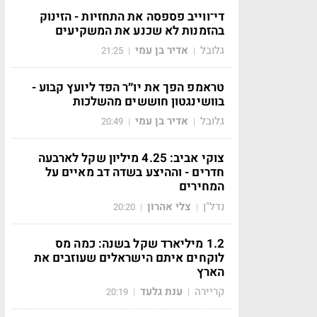
די־ווייב פספסה את התחזיות - הזינוק
בהזמנות לא שכנע את המשקיעים
גלובל
אדיר בן עמי
21:25
|
|
טראמפ הפך את יו״ר הפד ליועץ קבוע -
בוושינגטון חוששים מהשלכות
גלובל
אדיר בן עמי
20:49
|
|
צוקי אביב: 4.25 מיליון שקל לארבעה
חדרים - וההיצע בשדה דב מאיים על
המחירים
נדל"ן
צלי אהרון
20:20
|
|
1.2 מיליארד שקל בשנה: כמה מס
לוקחים איתם הישראלים שעוזבים את
הארץ
קריירה
ענת גלעד
20:19
|
|