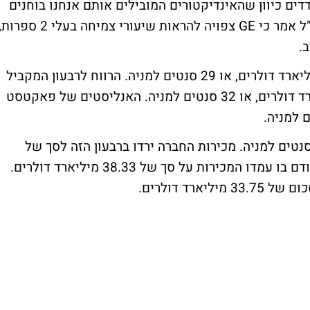
דדים כיוון שהאינדיקטורים המובילים אותם אנחנו בוחנים
נראים טוב בהקשר לכלכלה הגלובלית". המנכ"ל אמר כי GE צפויה להראות שיעורי צמיחה בעלי 2 ספר
.
הרווח הנקי לרבעון הראשון עומד על 3.03 מיליארד דולרים, או 29 סנטים למניה. הרווח לרבעון המקביל
אשתקד היה גבוה יותר, ועמד על 3.43 מיליארד דולרים, או 32 סנטים למניה. האנליסטים של פאקטסט
ווחים התעפוליים הסתכמו בסכום של 34 סנטים למניה. מכירות החברה ירדו ברבעון הזה לסך של
35.18 מיליארד דולרים, בהשוואה לרבעון הקודם בו עמדו המכירות על סך של 38.33 מיליארד דולרים.
רד דולרים.