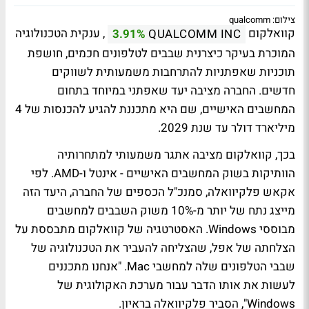
צילום: qualcomm
קוואלקום
, ענקית הטכנולוגיה
3.91%
QUALCOMM INC
המוכרת בעיקר כיצרנית שבבים לטלפונים חכמים, חושפת
תוכניות שאפתניות להתרחבות משמעותית לשווקים
חדשים. החברה מציבה יעד שאפתני במיוחד בתחום
המחשבים האישיים, שם היא מתכננת להגיע להכנסות של 4
מיליארד דולר עד שנת 2029.
בכך, קוואלקום מציבה אתגר משמעותי למתחרותיה
הוותיקות בשוק המחשבים האישיים - אינטל ו-AMD. לפי
אקאש פלקיוואלה, סמנכ"ל הכספים של החברה, היעד הזה
מייצג נתח של יותר מ-10% משוק השבבים למחשבים
מבוססי Windows. האסטרטגיה של קוואלקום מתבססת על
הצלחתה של אפל, שהצליחה להעביר את הטכנולוגיה של
שבבי הטלפונים שלה למחשבי Mac. "אנחנו מתכננים
לעשות את אותו הדבר עבור מערכת האקולוגית של
Windows", הסביר פלקיוואלה בראיון.