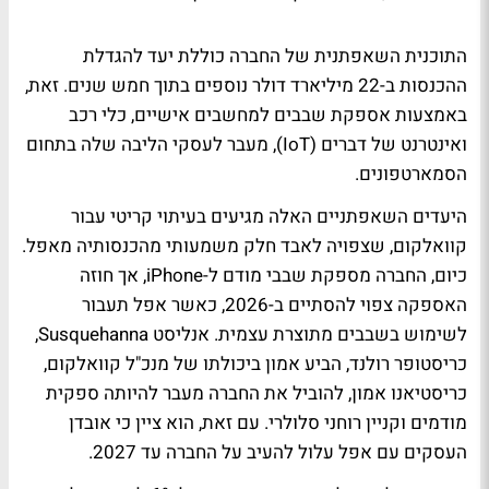
התוכנית השאפתנית של החברה כוללת יעד להגדלת
ההכנסות ב-22 מיליארד דולר נוספים בתוך חמש שנים. זאת,
באמצעות אספקת שבבים למחשבים אישיים, כלי רכב
ואינטרנט של דברים (IoT), מעבר לעסקי הליבה שלה בתחום
הסמארטפונים.
היעדים השאפתניים האלה מגיעים בעיתוי קריטי עבור
קוואלקום, שצפויה לאבד חלק משמעותי מהכנסותיה מאפל.
כיום, החברה מספקת שבבי מודם ל-iPhone, אך חוזה
האספקה צפוי להסתיים ב-2026, כאשר אפל תעבור
לשימוש בשבבים מתוצרת עצמית. אנליסט Susquehanna,
כריסטופר רולנד, הביע אמון ביכולתו של מנכ"ל קוואלקום,
כריסטיאנו אמון, להוביל את החברה מעבר להיותה ספקית
מודמים וקניין רוחני סלולרי. עם זאת, הוא ציין כי אובדן
העסקים עם אפל עלול להעיב על החברה עד 2027.