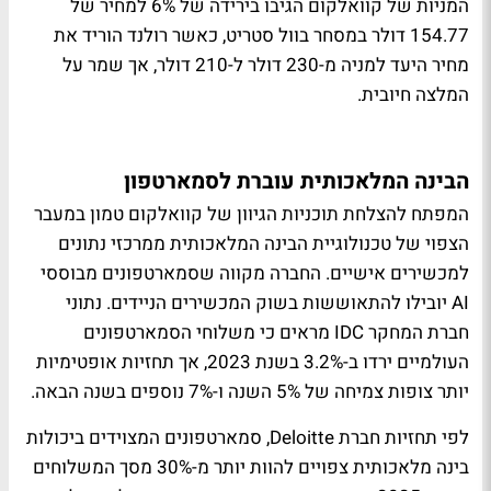
המניות של קוואלקום הגיבו בירידה של 6% למחיר של
154.77 דולר במסחר בוול סטריט, כאשר רולנד הוריד את
מחיר היעד למניה מ-230 דולר ל-210 דולר, אך שמר על
המלצה חיובית.
הבינה המלאכותית עוברת לסמארטפון
המפתח להצלחת תוכניות הגיוון של קוואלקום טמון במעבר
הצפוי של טכנולוגיית הבינה המלאכותית ממרכזי נתונים
למכשירים אישיים. החברה מקווה שסמארטפונים מבוססי
AI יובילו להתאוששות בשוק המכשירים הניידים. נתוני
חברת המחקר IDC מראים כי משלוחי הסמארטפונים
העולמיים ירדו ב-3.2% בשנת 2023, אך תחזיות אופטימיות
יותר צופות צמיחה של 5% השנה ו-7% נוספים בשנה הבאה.
לפי תחזיות חברת Deloitte, סמארטפונים המצוידים ביכולות
בינה מלאכותית צפויים להוות יותר מ-30% מסך המשלוחים