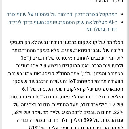
במסחר המאוחר.
המתקפל בצורת דרכון: ההימור של סמסונג על שינוי צורה
ה-AI מטלטל את שוק הסמארטפונים: הענף בדרך לירידה
החדה בתולדותיו
הצלחתה של קוואלקום ברבעון הנוכחי נבעה לא רק מעסקי
הליבה של שבבי הסמארטפונים, אלא בעיקר מהתרחבותה
לתחומי השבבים לתחום האינטרנט של הדברים (IoT)
ולתעשיית הרכב. "אנו ממוקדים בביצוע של אסטרטגיית
הצמיחה והגיוון שלנו," אמר המנכ"ל קריסטיאנו אמון בשיחת
הוועידה.תחומי המפתח: IoT ותעשיית הרכבבעוד שעסקי
הסמארטפונים של קוואלקום רשמו הכנסות של 6.1
מיליארד דולר - בהתאם לציפיות, תחום ה-IoT הציג הכנסות
של 1.7 מיליארד דולר, מעל התחזיות. מדובר בצמיחה של
22%. תחום השבבים לרכב הציג עלייה מרשימה של 68%,
עם הכנסות של 899 מיליון דולר. מדובר בצמיחה גבוהה
לעומת הרבעון הקודם, בו נרשמה עלייה של 81%.