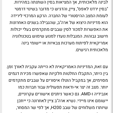
לבינה מלאכותית, אך המציאות בסין השתנתה במהירות.
"בסין ירדנו לאפס", ציין, והדגיש כי מדובר בשינוי דרמטי
לעומת המצב ההיסטורי של החברה. הרקע המרכזי לירידה
הוא מדיניות היצוא של ארה"ב, שהגבילה בשנים האחרונות
את האפשרות למכור לסין שבבים מתקדמים בעלי יכולות
חישוב גבוהות. המגבלות נועדו למנוע שימוש בטכנולוגיה
אמריקאית לפיתוח מערכות צבאיות או יישומי בינה
מלאכותית רגישים.
עם זאת, המדיניות האמריקאית לא הייתה עקבית לאורך זמן.
בין היתר, התקבלו החלטות חלקיות שאפשרו מכירת דגמים
מסוימים, אך במקביל הוטלו איסורים על שבבים מתקדמים
יותר. מצב זה יצר אי-ודאות תפעולית עבור חברות כמו
אנבידיה ו-AMD. גם כאשר ניתנים אישורים עקרוניים,
יישומם אינו מיידי. נשיא ארה"ב ציין לאחרונה כי ייתכן
שיותרו משלוחים של שבב H200, אך לפי שר המסחר,