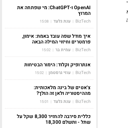
OpenAI ו-ChatGPT: מי שפתחה את
המרוץ
BizTech
ענת גלעד
15:08
|
|
איך מודל שפה עובד באמת: אימון,
פרמטרים וחיזוי המילה הבאה
BizTech
עמית בר
15:02
|
|
אנתרופיק וקלוד: הימור הבטיחות
BizTech
עוזי גרסטמן
15:02
|
|
צ'אטים של בינה מלאכותית:
מההיסטוריה ולאן זה הולך?
BizTech
ענת גלעד
15:01
|
|
כללית סירבה להחזיר 8,300 שקל על
שתל - ותשלם 18,300