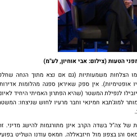
מו הצלחות משמעותיות (גם אם נצא מתוך הנחה שחלק
ו אופטימיות). אין ספק שאיראן ספגה מהלומות אדירות,
יובילו לנפילת המשטר (שהיא הפתרון האמיתי היחיד לאיום
ותר למוג'תבא חמינאי וחבר מרעיו לחוש שניצחו: המשטר
 של צה"ל בשדה הקרב אינן מתורגמות להישג מדיני. זה
מאס והן בצפון מול חיזבאללה. חמאס עודנו השליט בפועל