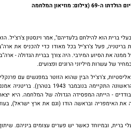
צ'רצ'יל בטהרן, חובש כובע שקיבל כמתנה ליום הולדתו ה-69 (צילום: מוזיאון המלחמה
לי ברית הוא להילחם בלעדיהם", אמר וינסטון צ'רצ'יל. הוא
בריטניה, פעל צ'רצ'יל בכל מאודו כדי להכניס את ארה"ב
מנה את הסיוע המירבי. היה צורך בברית הגדולה - ארה"ב,
 במחיר של עשרות מיליוני הרוגים ופצועים.
ליסטיות, צ'רצ'יל הבין שהוא הזוטר במפגשים עם פרנקלין
רוזוולט ויוסף סטאלין (הפסגה המשולשת הראשונה התקיימה בנובמבר 1943 בטהרן). בריטניה אמ
בודדים - הייתה המפסידה הגדולה של המלחמה. היא יצאה
 את האימפריה ובראשה הודו (וגם את ארץ ישראל), בעוד
 ברית, ובמיוחד כאשר יש פערים עצומים ביניהם. שיתוף