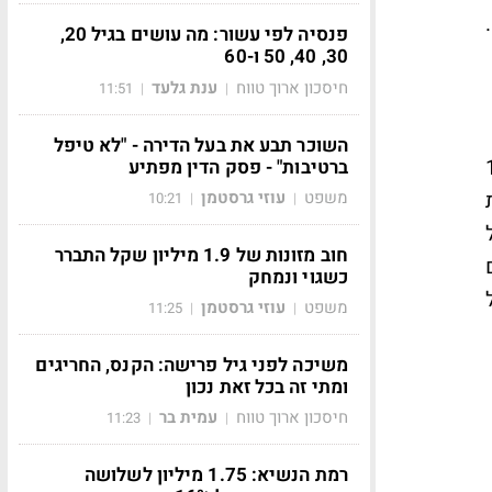
פנסיה לפי עשור: מה עושים בגיל 20,
30, 40, 50 ו-60
חיסכון ארוך טווח
ענת גלעד
11:51
|
|
השוכר תבע את בעל הדירה - "לא טיפל
אל בביקורו המפעים ב-18
ברטיבות" - פסק הדין מפתיע
משפט
עוזי גרסטמן
10:21
|
|
חוב מזונות של 1.9 מיליון שקל התברר
כשגוי ונמחק
משפט
עוזי גרסטמן
11:25
|
|
משיכה לפני גיל פרישה: הקנס, החריגים
ומתי זה בכל זאת נכון
חיסכון ארוך טווח
עמית בר
11:23
|
|
רמת הנשיא: 1.75 מיליון לשלושה