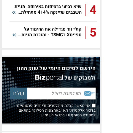
4
שיא רביעי ברציפות באירופה: מניית
השבבים שזינקה 414% מתחילת...
5
קת׳י ווד מגדילה את ההימור על
ספייסX ו־TSMC - ומוכרת מניות...
הירשם לסיכום היומי של שוק ההון
ולמבזקים של
אני מאשר קבלת ניוזלטרים ודיוורים פרסומיים
בדואר אלקטרוני ו/או באמצעות הסלולר בהתאם
למפורט בסעיף 10 בתנאי השימוש