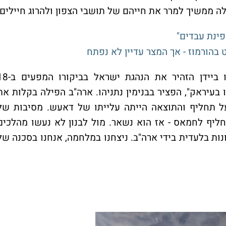
 ממשיך למרר את חייהם של תושבי הצפון ולהרוג חיילים.
ינת עבדים"
 בהורמוז - אך המצר עדיין לא נפתח
הסיבה היא העדר חשיבה ליום שאחרי. ג'ו ביידן הזהיר את הנהגת ישר
טעות שלנו בעיראק", הפציר בבנימין נתניהו. ארה"ב הפילה בקלות את
 תחליף והתוצאה הייתה עלייתו של דאעש. מסיבות של
ליף לחמאס - אז הוא נשאר. מול לבנון לא נעשו מהלכים
נות בלעדית בידי ארה"ב. ניצחנו במלחמה, אנחנו בסכנה של