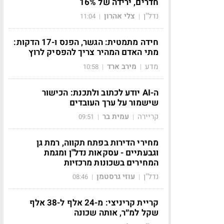
חדרים, ירידה של 16%
נדל"ן
צלי אהרון
11:04
|
|
חידה מתמטית: הגשר, הפנס ו-17 הדקות:
מתי האדם המהיר צריך להפסיק לרוץ
מדע
מירב ארד
10:58
|
|
ה-AI יודע לכתוב ולתכנת: הכישור
שישמור על ערך העובדים
קריירה
עמית בר
09:51
|
|
מחירי הדירות בפתח תקווה, רמת גן
וגבעתיים - עסקאות נדל"ן ומגמת
המחירים בשכונות מרכזיות
נדל"ן
עוזי גרסטמן
08:46
|
|
קריית קריניצי: מ-24 אלף ל-38 אלף
שקל למ״ר, אותה שכונה