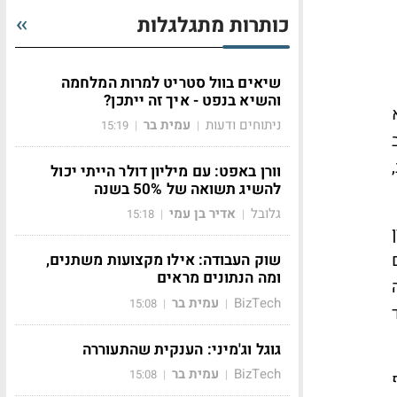
כותרות מתגלגלות
שיאים בוול סטריט למרות המלחמה
והשיא בנפט - איך זה ייתכן?
ניתוחים ודעות
עמית בר
15:19
|
|
וורן באפט: עם מיליון דולר הייתי יכול
להשיג תשואה של 50% בשנה
גלובל
אדיר בן עמי
15:18
|
|
נם
שוק העבודה: אילו מקצועות משתנים,
ומה הנתונים מראים
BizTech
עמית בר
15:08
|
|
גוגל וג'מיני: הענקית שהתעוררה
BizTech
עמית בר
15:08
|
|