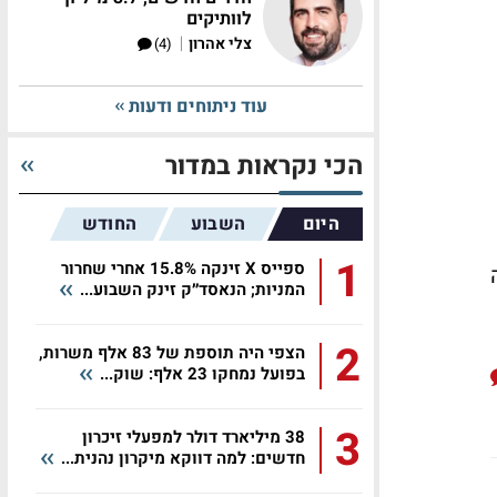
לוותיקים
|
צלי אהרון
(4)
עוד ניתוחים ודעות
הכי נקראות במדור
היום
השבוע
החודש
1
ספייס X זינקה 15.8% אחרי שחרור
המניות; הנאסד״ק זינק השבוע...
2
הצפי היה תוספת של 83 אלף משרות,
בפועל נמחקו 23 אלף: שוק...
3
38 מיליארד דולר למפעלי זיכרון
חדשים: למה דווקא מיקרון נהנית...