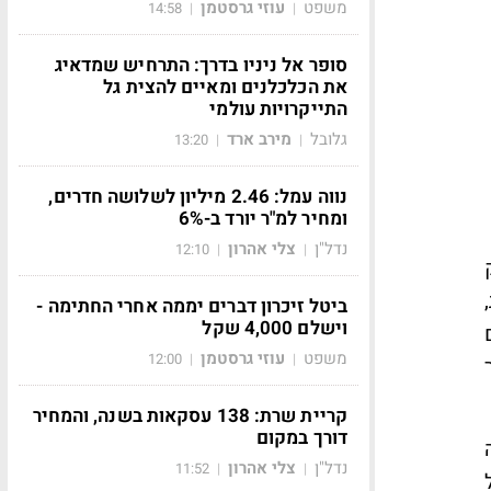
משפט
עוזי גרסטמן
14:58
|
|
סופר אל ניניו בדרך: התרחיש שמדאיג
את הכלכלנים ומאיים להצית גל
התייקרויות עולמי
גלובל
מירב ארד
13:20
|
|
נווה עמל: 2.46 מיליון לשלושה חדרים,
ומחיר למ"ר יורד ב-6%
נדל"ן
צלי אהרון
12:10
|
|
ביטל זיכרון דברים יממה אחרי החתימה -
וישלם 4,000 שקל
משפט
עוזי גרסטמן
12:00
|
|
קריית שרת: 138 עסקאות בשנה, והמחיר
דורך במקום
נדל"ן
צלי אהרון
11:52
|
|