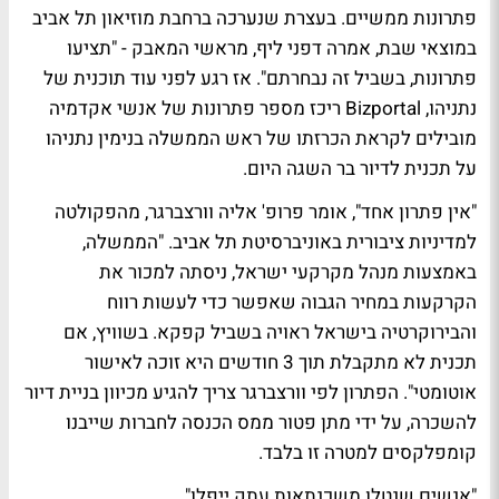
פתרונות ממשיים. בעצרת שנערכה ברחבת מוזיאון תל אביב
במוצאי שבת, אמרה דפני ליף, מראשי המאבק - "תציעו
פתרונות, בשביל זה נבחרתם". אז רגע לפני עוד תוכנית של
נתניהו, Bizportal ריכז מספר פתרונות של אנשי אקדמיה
מובילים לקראת הכרזתו של ראש הממשלה בנימין נתניהו
על תכנית לדיור בר השגה היום.
"אין פתרון אחד", אומר
פרופ' אליה וורצברגר
, מהפקולטה
למדיניות ציבורית באוניברסיטת תל אביב. "הממשלה,
באמצעות מנהל מקרקעי ישראל, ניסתה למכור את
הקרקעות במחיר הגבוה שאפשר כדי לעשות רווח
והבירוקרטיה בישראל ראויה בשביל קפקא. בשוויץ, אם
תכנית לא מתקבלת תוך 3 חודשים היא זוכה לאישור
אוטומטי". הפתרון לפי וורצברגר צריך להגיע מכיוון בניית דיור
להשכרה, על ידי מתן פטור ממס הכנסה לחברות שייבנו
קומפלקסים למטרה זו בלבד.
"אנשים שנטלו משכנתאות עתק ייפלו"