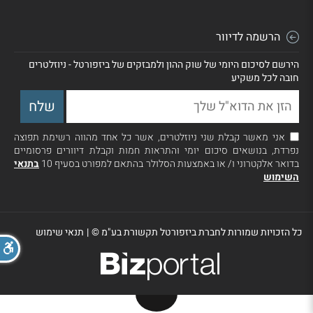
הרשמה לדיוור
הירשם לסיכום היומי של שוק ההון ולמבזקים של ביזפורטל - ניוזלטרים
חובה לכל משקיע
אני מאשר קבלת שני ניוזלטרים, אשר כל אחד מהווה רשימת תפוצה
נפרדת, בנושאים סיכום יומי והתראות חמות וקבלת דיוורים פרסומיים
בדואר אלקטרוני ו/ או באמצעות הסלולר בהתאם למפורט בסעיף 10
בתנאי
השימוש
כל הזכויות שמורות לחברת ביזפורטל תקשורת בע"מ ©
|
תנאי שימוש