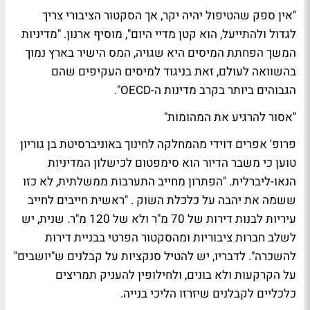
"אין ספק שהטיפול יהיה יקר, אך הסקטור הציבורי צריך
לגדול ולהתייעל, הוא קטן מדיי היום", מוסיף ארנון. "מדיניות
המשך הפחתת המיסים היא שגויה, המס הישיר בארץ נמוך
בהשוואה לעולם, זאת בניגוד למיסים העקיפים שהם
הגבוהים ביותר בקרב מדינות ה-OECD".
"אסור להרגיע את המהומות"
פרופ' אפרים דוידי
מהמחלקה לחינוך באוניברסיטת בן גוריון
טוען כי משבר הדיור הוא סימפטום לכישלון המדיניות
הנאו-ליברלית. "הפתרון מחייב התערבות ממשלתית, לא כזו
ששמה את יהבה על כלכלת השוק . "ראשית חייבים לחייב
עיריות לבנות דירות של 70 מ"ר ולא של 120 מ"ר. שנית, יש
לשלב חברות ציבוריות ומהסקטור הפרטי בבניית דירות
להשכרה". לדבריו, יש להטיל סנקציות על קבלנים ש"יושבים"
על הקרקעות ולא בונים, ולחילופין להעניק תמריצים
כלכליים לקבלנים שיזרזו הליכי בנייה.