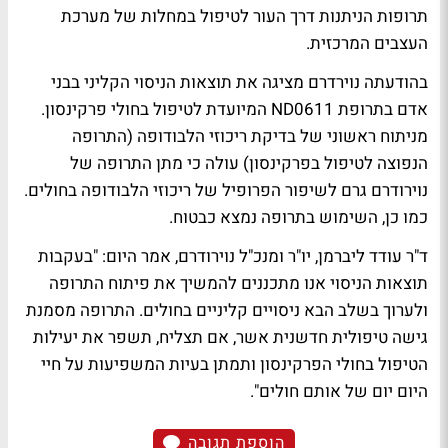
תרופות הניתנות דרך העור לטיפול במחלות של מערכת
העצבים המרכזית.
בהודעתה נוירדרם מציגה את תוצאות הניסוי הקליני בבני
אדם בתרופת ND0611 המיועדת לטיפול בחולי פרקינסון.
מניתוח ראשוני של בדיקת ריכוזי הלבודופה (התרופה
הנפוצה לטיפול בפרקינסון) עולה כי מתן התרופה של
נוירודרם גרם לשיפור הפרופיל של ריכוזי הלבודופה בחולים.
כמו כן, השימוש בתרופה נמצא כבטוח.
ד"ר עודד ליברמן, יו"ר ומנכ"ל נוירודרם, אמר היום: "בעקבות
תוצאות הניסוי אנו מתכננים להמשיך את פיתוח התרופה
ולערוך בשלב הבא ניסויים קליניים בחולים. התרופה מסמנת
גישה טיפולית חדשנית אשר, אם תצליח, תשפר את יעילות
הטיפול בחולי הפרקינסון ותמתן בעיות המשפיעות על חיי
היום יום של אותם חולים".
הוספת תגובה