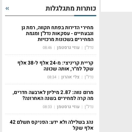
כותרות מתגלגלות
מחירי הדירות בפתח תקווה, רמת גן
וגבעתיים - עסקאות נדל"ן ומגמת
המחירים בשכונות מרכזיות
נדל"ן
עוזי גרסטמן
08:46
|
|
קריית קריניצי: מ-24 אלף ל-38 אלף
שקל למ״ר, אותה שכונה
נדל"ן
צלי אהרון
08:34
|
|
מרום נווה: 2.87 מיליון לארבעה חדרים,
מה קרה למחירים בשנה האחרונה?
נדל"ן
עוזי גרסטמן
08:33
|
|
נהג בשלילה ולא ידע: הפניקס תשלם 42
אלף שקל