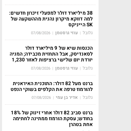
38 מיליארד דולר למפעלי זיכרון חדשים:
למה דווקא מיקרון נהנית מההשקעה של
SK הייניקס
גלובל
עוזי גרסטמן
07/08/2026
|
|
הכנסות שיא של 9 מיליארד דולר
לסאנדיסק, אבל התחזית מכבידה; המניה
יורדת יום שלישי ברציפות לאזור 1,230
גלובל
עוזי גרסטמן
07/08/2026
|
|
ברנט מעל 82 דולר: התוכנית האיראנית
להורמוז טרפה את הקלפים בשוקי הנפט
גלובל
אדיר בן עמי
07/08/2026
|
|
ברנט סביב 82 דולר אחרי זינוק של 18%
בחודש; עסקת הורמוז ממתינה לחתימה
אחת בטהרן