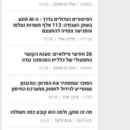
משפט
עוזי גרסטמן
07:42
|
|
הפיטורים הגדולים בדרך - ה-AI פוגע
בשוק העבודה: 113 אלף משרות נעלמו
והפגיעה צפויה להתעצם
קריירה
מירב ארד
07:39
|
|
26 חודשי מילואים: טענת הקושי
התפעולי של כללית התהפכה נגדה
משפט
עוזי גרסטמן
07:28
|
|
הסוכר שמסתיר את הסרטן: המנגנון
שמסייע לגידול לחמוק ממערכת החיסון
מדע
מירב ארד
04:10
|
|
מה זה טוקן, ולמה הוא קובע כמה תשלמו
BizTech
ענת גלעד
01:03
|
|