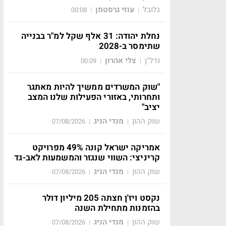
גלובל
עוזי גרסטמן
00:08
|
|
נחלת יהודה: 31 אלף שקל למ"ר בבנייה
שתימסר ב-2028
נדל"ן
צלי אהרון
00:09
|
|
"שוק המשרדים ממשיך להיות מאתגר
ותחרותי, באזורי הפעילות שלנו המצב
יציב"
שוק ההון
מנדי הניג
07/08/2026
|
|
אמריקה ישראל קונה 49% מפרויקט
קריניצי: השווי שנגזר והמשמעות לאב-גד
שוק ההון
מנדי הניג
07/08/2026
|
|
נקסט ויז'ן חצתה 205 מיליון דולר
בהזמנות מתחילת השנה
שוק ההון
מנדי הניג
07/08/2026
|
|