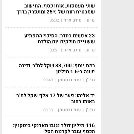
שתי מעטפות, אותו כסף: החישוב
שמבטיח רווח של 25% ומתפרק בדרך
מדע
מירב ארד
05:02
|
|
23 אנשים בחדר: הסיכוי המפתיע
ששניים חולקים יום הולדת
מדע
מירב ארד
00:51
|
|
רמת יוסף: 33,700 שקל למ"ר, ודירה
ישנה ב-1.6 מיליון
נדל"ן
עוזי גרסטמן
00:40
|
|
יד אליהו: פער של 17 אלף שקל למ"ר
באותו רחוב
נדל"ן
עוזי גרסטמן
00:30
|
|
116 מיליון דולר נגנבו מארנקי ביטקוין:
הכסף עובר לקרנות הסל