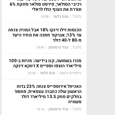
רכיבי הסולאר; פירסט סולאר מזנקת 6%
וגוררת את הענף כולו לראלי
גלובל
ענת גלעד
18:58
|
|
הכנסות זילו זינקו 18% אבל המניה צנחה
עד 13%; אברקור חתכה את מחיר היעד
מ-80 ל-40 דולר
גלובל
עוזי גרסטמן
18:40
|
|
מכרו בשמועה, קנו בידיעה: מניות ב-100
מיליארד הוצפו וספייס X דווקא זינקה
ניתוחים ודעות
ענת גלעד
18:28
|
|
האניוול אירוספייס צנחה 23% בדוח
הראשון שלה כחברה עצמאית; מחסור
בחלקים מחק 13.5 מיליארד דולר
משוויה
גלובל
עוזי גרסטמן
18:16
|
|