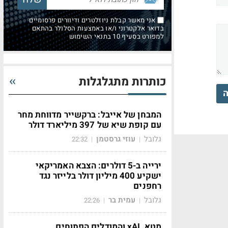
אני מאשר קבלת ניוזלטרים ודיוורים פרסומיים
בדואר אלקטרוני ו/או באמצעות הסלולר בהתאם
למפורט בסעיף 10 בתנאי השימוש
כותרות מתגלגלות
ה
המבחן של אייבל: ברקשייר מדווחת מחר
עם קופת שיא של 397 מיליארד דולר
גלובל
עוזי גרסטמן
22:32
|
|
ירייה ב-5 דולרים: הצבא האמריקאי
ישקיע 400 מיליון דולר בלייזר נגד
רחפנים
גלובל
עמית בר
22:26
|
|
מטא, xAI והמודלים הפתוחים