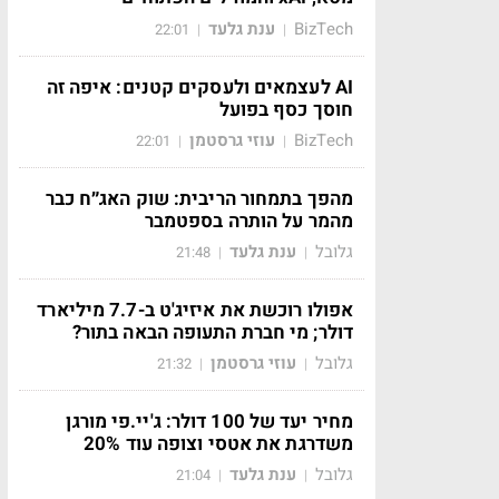
BizTech
ענת גלעד
22:01
|
|
AI לעצמאים ולעסקים קטנים: איפה זה
חוסך כסף בפועל
BizTech
עוזי גרסטמן
22:01
|
|
מהפך בתמחור הריבית: שוק האג״ח כבר
מהמר על הותרה בספטמבר
גלובל
ענת גלעד
21:48
|
|
אפולו רוכשת את איזיג'ט ב-7.7 מיליארד
דולר; מי חברת התעופה הבאה בתור?
גלובל
עוזי גרסטמן
21:32
|
|
מחיר יעד של 100 דולר: ג'יי.פי מורגן
משדרגת את אטסי וצופה עוד 20%
גלובל
ענת גלעד
21:04
|
|