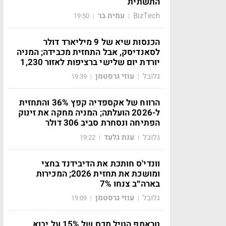
התשתית
BizTech
עמית בר
19:50
|
|
הכנסות שיא של 9 מיליארד דולר
לסאנדיסק, אבל התחזית מכבידה; המניה
יורדת יום שלישי ברציפות לאזור 1,230
גלובל
עוזי גרסטמן
19:39
|
|
הרווח של אקספדיה קפץ 36% והתחזית
ל-2026 הועלתה; המניה מחקה את זינוק
הפתיחה ונסחרת סביב 306 דולר
גלובל
ענת גלעד
19:22
|
|
וונדי'ס חותכת את הדיבידנד בחצי
ומושכת את תחזית 2026; המכירות
בארה״ב צנחו 7%
גלובל
עוזי גרסטמן
19:09
|
|
טראמפ הטיל מכס של 15% על יבוא