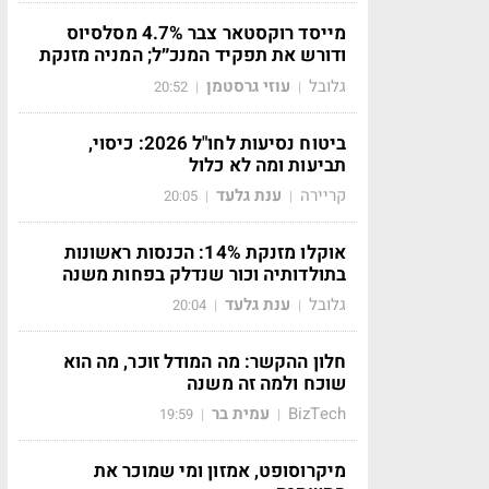
מייסד רוקסטאר צבר 4.7% מסלסיוס
ודורש את תפקיד המנכ״ל; המניה מזנקת
גלובל
עוזי גרסטמן
20:52
|
|
ביטוח נסיעות לחו"ל 2026: כיסוי,
תביעות ומה לא כלול
קריירה
ענת גלעד
20:05
|
|
אוקלו מזנקת 14%: הכנסות ראשונות
בתולדותיה וכור שנדלק בפחות משנה
גלובל
ענת גלעד
20:04
|
|
חלון ההקשר: מה המודל זוכר, מה הוא
שוכח ולמה זה משנה
BizTech
עמית בר
19:59
|
|
מיקרוסופט, אמזון ומי שמוכר את