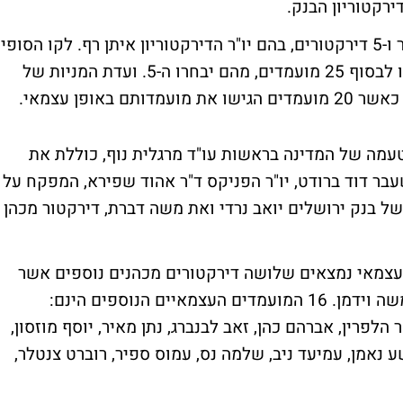
בחירת דירקטורים חדשים לבנק נדרשת מאחר ו-5 דירקטורים, בהם יו"ר הדירקטוריון איתן רף. לקו הסופי
בהתמודדות על כיסא בדירקטוריון הבנק הגיעו לבסוף 25 מועמדים, מהם יבחרו ה-5. ועדת המניות של
טעמה של המדינה בראשות עו"ד מרגלית נוף, כוללת את
ר דוד ברודט, יו"ר הפניקס ד"ר אהוד שפירא, המפקח על
ל בנק ירושלים יואב נרדי ואת משה דברת, דירקטור מכהן
עצמאי נמצאים שלושה דירקטורים מכהנים נוספים אשר
כהונתם מסתיימת: נורית סגל, יעקב גולדמן ומשה וידמן. 16 המועמדים העצמאיים הנוספים הינם:
ר הלפרין, אברהם כהן, זאב לבנברג, נתן מאיר, יוסף מוזסון,
 נאמן, עמיעד ניב, שלמה נס, עמוס ספיר, רוברט צנטלר,