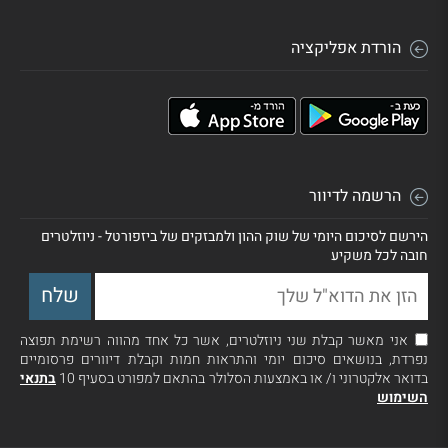
הורדת אפליקציה
הרשמה לדיוור
הירשם לסיכום היומי של שוק ההון ולמבזקים של ביזפורטל - ניוזלטרים
חובה לכל משקיע
אני מאשר קבלת שני ניוזלטרים, אשר כל אחד מהווה רשימת תפוצה
נפרדת, בנושאים סיכום יומי והתראות חמות וקבלת דיוורים פרסומיים
בדואר אלקטרוני ו/ או באמצעות הסלולר בהתאם למפורט בסעיף 10
בתנאי
השימוש